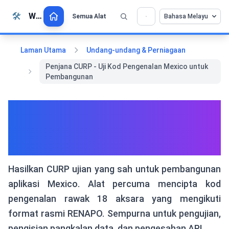
Langkau ke kandungan
🛠️
Whiz Tools
Semua Alat
Bahasa Melayu
💡 Sukakan alat ini? Bantu kami menjadikannya
×
lebih baik lagi!
Klik untuk membuka →
Laman Utama
Undang-undang & Perniagaan
Penjana CURP - Uji Kod Pengenalan Mexico untuk
Pembangunan
Penjana CURP - Uji Kod
Pengenalan Mexico untuk
Pembangunan
Hasilkan CURP ujian yang sah untuk pembangunan
aplikasi Mexico. Alat percuma mencipta kod
pengenalan rawak 18 aksara yang mengikuti
format rasmi RENAPO. Sempurna untuk pengujian,
pengisian pangkalan data, dan pengesahan API.