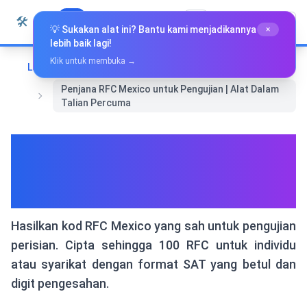
Langkau ke kandungan
🛠️
Whiz Tools
Semua Alat
Bahasa Melayu
💡 Sukakan alat ini? Bantu kami menjadikannya
×
lebih baik lagi!
Klik untuk membuka →
Laman Utama
Undang-undang & Perniagaan
Penjana RFC Mexico untuk Pengujian | Alat Dalam
Talian Percuma
Penjana RFC Mexico untuk
Pengujian | Alat Dalam Talian
Percuma
Hasilkan kod RFC Mexico yang sah untuk pengujian
perisian. Cipta sehingga 100 RFC untuk individu
atau syarikat dengan format SAT yang betul dan
digit pengesahan.