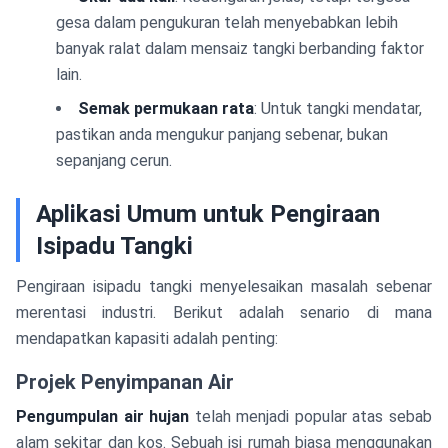
gesa dalam pengukuran telah menyebabkan lebih
banyak ralat dalam mensaiz tangki berbanding faktor
lain.
Semak permukaan rata
: Untuk tangki mendatar,
pastikan anda mengukur panjang sebenar, bukan
sepanjang cerun.
Aplikasi Umum untuk Pengiraan
Isipadu Tangki
Pengiraan isipadu tangki menyelesaikan masalah sebenar
merentasi industri. Berikut adalah senario di mana
mendapatkan kapasiti adalah penting:
Projek Penyimpanan Air
Pengumpulan air hujan
telah menjadi popular atas sebab
alam sekitar dan kos. Sebuah isi rumah biasa menggunakan