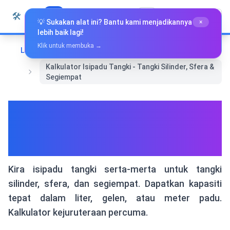
Langkau ke kandungan
🛠️
Whiz Tools
Semua Alat
Bahasa Melayu
💡 Sukakan alat ini? Bantu kami menjadikannya
×
lebih baik lagi!
Klik untuk membuka →
Laman Utama
Matematik & Geometri
Kalkulator Isipadu Tangki - Tangki Silinder, Sfera &
Segiempat
Kalkulator Isipadu Tangki -
Tangki Silinder, Sfera &
Segiempat
Kira isipadu tangki serta-merta untuk tangki
silinder, sfera, dan segiempat. Dapatkan kapasiti
tepat dalam liter, gelen, atau meter padu.
Kalkulator kejuruteraan percuma.