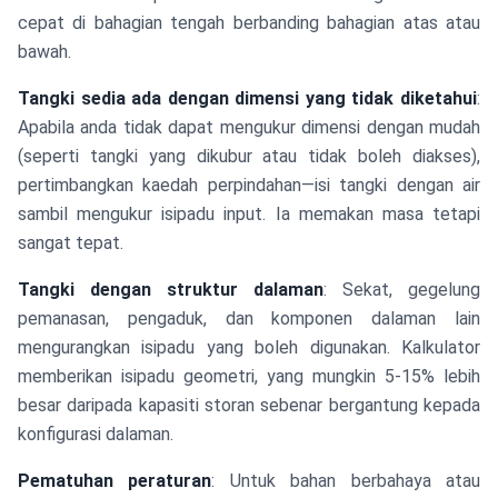
cepat di bahagian tengah berbanding bahagian atas atau
bawah.
Tangki sedia ada dengan dimensi yang tidak diketahui
:
Apabila anda tidak dapat mengukur dimensi dengan mudah
(seperti tangki yang dikubur atau tidak boleh diakses),
pertimbangkan kaedah perpindahan—isi tangki dengan air
sambil mengukur isipadu input. Ia memakan masa tetapi
sangat tepat.
Tangki dengan struktur dalaman
: Sekat, gegelung
pemanasan, pengaduk, dan komponen dalaman lain
mengurangkan isipadu yang boleh digunakan. Kalkulator
memberikan isipadu geometri, yang mungkin 5-15% lebih
besar daripada kapasiti storan sebenar bergantung kepada
konfigurasi dalaman.
Pematuhan peraturan
: Untuk bahan berbahaya atau