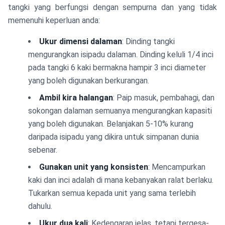
tangki yang berfungsi dengan sempurna dan yang tidak
memenuhi keperluan anda:
Ukur dimensi dalaman
: Dinding tangki
mengurangkan isipadu dalaman. Dinding keluli 1/4 inci
pada tangki 6 kaki bermakna hampir 3 inci diameter
yang boleh digunakan berkurangan.
Ambil kira halangan
: Paip masuk, pembahagi, dan
sokongan dalaman semuanya mengurangkan kapasiti
yang boleh digunakan. Belanjakan 5-10% kurang
daripada isipadu yang dikira untuk simpanan dunia
sebenar.
Gunakan unit yang konsisten
: Mencampurkan
kaki dan inci adalah di mana kebanyakan ralat berlaku.
Tukarkan semua kepada unit yang sama terlebih
dahulu.
Ukur dua kali
: Kedengaran jelas, tetapi tergesa-