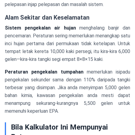
pelepasan injap pelepasan dan masalah sistem.
Alam Sekitar dan Keselamatan
Sistem pengekalan air hujan
menghalang banjir dan
pencemaran. Peraturan sering memerlukan menangkap satu
inci hujan pertama dari permukaan tidak ketelapan. Untuk
tempat letak kereta 10,000 kaki persegi, itu kira-kira 6,000
gelen—kira-kira tangki segi empat 8×8×15 kaki.
Peraturan pengekalan tumpahan
memerlukan isipadu
pengekalan sekunder sama dengan 110% daripada tangki
terbesar yang disimpan. Jika anda menyimpan 5,000 gelen
bahan kimia, kawasan pengekalan anda mesti dapat
menampung sekurang-kurangnya 5,500 gelen untuk
memenuhi keperluan EPA.
Bila Kalkulator Ini Mempunyai