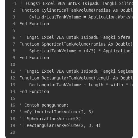
1
2
3
4
5
6
7
8
9
10
11
12
13
14
15
16
17
18
19
20