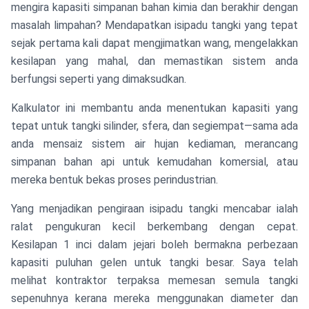
mengira kapasiti simpanan bahan kimia dan berakhir dengan
masalah limpahan? Mendapatkan isipadu tangki yang tepat
sejak pertama kali dapat mengjimatkan wang, mengelakkan
kesilapan yang mahal, dan memastikan sistem anda
berfungsi seperti yang dimaksudkan.
Kalkulator ini membantu anda menentukan kapasiti yang
tepat untuk tangki silinder, sfera, dan segiempat—sama ada
anda mensaiz sistem air hujan kediaman, merancang
simpanan bahan api untuk kemudahan komersial, atau
mereka bentuk bekas proses perindustrian.
Yang menjadikan pengiraan isipadu tangki mencabar ialah
ralat pengukuran kecil berkembang dengan cepat.
Kesilapan 1 inci dalam jejari boleh bermakna perbezaan
kapasiti puluhan gelen untuk tangki besar. Saya telah
melihat kontraktor terpaksa memesan semula tangki
sepenuhnya kerana mereka menggunakan diameter dan