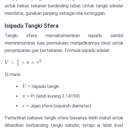
untuk bekas tekanan berdinding tebal. Untuk tangki silinder
mendatar, gunakan panjang sebagai nilai ketinggian.
Isipadu Tangki Sfera
Tangki sfera memaksimumkan isipadu sambil
meminimumkan luas permukaan, menjadikannya ideal untuk
penyimpanan gas bertekanan. Formula isipadu adalah:
4
3
V =
=
×
×
V
π
r
3
\frac{4}
Di mana:
{3}
\times
V
= Isipadu tangki
V
\pi
\times
\pi
= Pi (lebih kurang 3.14159)
π
r^3
r
= Jejari sfera (separuh diameter)
r
Perhatikan bahawa tangki sfera biasanya lebih mahal untuk
dihasilkan berbanding tangki silinder, tetapi ia lebih kuat