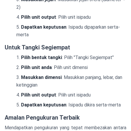
2)
Pilih unit output
: Pilih unit isipadu
Dapatkan keputusan
: Isipadu dipaparkan serta-
merta
Untuk Tangki Segiempat
Pilih bentuk tangki
: Pilih "Tangki Segiempat"
Pilih unit anda
: Pilih unit dimensi
Masukkan dimensi
: Masukkan panjang, lebar, dan
ketinggian
Pilih unit output
: Pilih unit isipadu
Dapatkan keputusan
: Isipadu dikira serta-merta
Amalan Pengukuran Terbaik
Mendapatkan pengukuran yang tepat membezakan antara