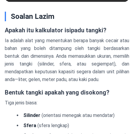
Soalan Lazim
Apakah itu kalkulator isipadu tangki?
Ia adalah alat yang menentukan berapa banyak cecair atau
bahan yang boleh ditampung oleh tangki berdasarkan
bentuk dan dimensinya. Anda memasukkan ukuran, memilih
jenis tangki (silinder, sfera, atau segiempat), dan
mendapatkan keputusan kapasiti segera dalam unit pilihan
anda—liter, gelen, meter padu, atau kaki padu.
Bentuk tangki apakah yang disokong?
Tiga jenis biasa:
Silinder
(orientasi menegak atau mendatar)
Sfera
(sfera lengkap)