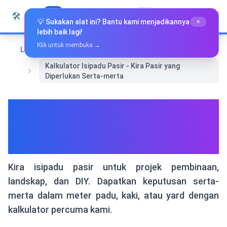
Langkau ke kandungan
🛠️
Whiz Tools
Semua Alat
Bahasa Melayu
💡 Sukakan alat ini? Bantu kami menjadikannya
×
lebih baik lagi!
Klik untuk membuka →
Laman Utama
Matematik & Geometri
Kalkulator Isipadu Pasir - Kira Pasir yang
Diperlukan Serta-merta
Kalkulator Isipadu Pasir - Kira
Pasir yang Diperlukan Serta-
merta
Kira isipadu pasir untuk projek pembinaan,
landskap, dan DIY. Dapatkan keputusan serta-
merta dalam meter padu, kaki, atau yard dengan
kalkulator percuma kami.