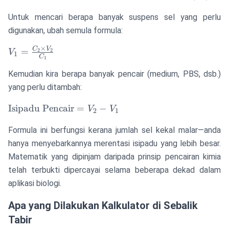
Untuk mencari berapa banyak suspens sel yang perlu
digunakan, ubah semula formula:
×
V_1 =
C
V
=
2
2
V
1
C
1
\frac{C_2
\times
Kemudian kira berapa banyak pencair (medium, PBS, dsb.)
V_2}
yang perlu ditambah:
{C_1}
\text{Isipadu
Isipadu Pencair
=
−
V
V
2
1
Pencair} =
Formula ini berfungsi kerana jumlah sel kekal malar—anda
V_2 - V_1
hanya menyebarkannya merentasi isipadu yang lebih besar.
Matematik yang dipinjam daripada prinsip pencairan kimia
telah terbukti dipercayai selama beberapa dekad dalam
aplikasi biologi.
Apa yang Dilakukan Kalkulator di Sebalik
Tabir