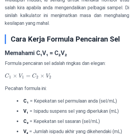
salah kira apabila anda mengendalikan pelbagai sampel. Di
sinilah kalkulator ini menjimatkan masa dan menghalang
kesilapan yang mahal.
Cara Kerja Formula Pencairan Sel
Memahami C₁V₁ = C₂V₂
Formula pencairan sel adalah ringkas dan elegan:
C_1
×
=
×
C
V
C
V
1
1
2
2
\times
Pecahan formula ini:
V_1
=
C₁
= Kepekatan sel permulaan anda (sel/mL)
C_2
\times
V₁
= Isipadu suspens sel yang diperlukan (mL)
V_2
C₂
= Kepekatan sel sasaran (sel/mL)
V₂
= Jumlah isipadu akhir yang dikehendaki (mL)