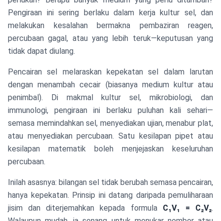
Pengiraan ini sering berlaku dalam kerja kultur sel, dan
melakukan kesalahan bermakna pembaziran reagen,
percubaan gagal, atau yang lebih teruk—keputusan yang
tidak dapat diulang.
Pencairan sel melaraskan kepekatan sel dalam larutan
dengan menambah cecair (biasanya medium kultur atau
penimbal). Di makmal kultur sel, mikrobiologi, dan
immunologi, pengiraan ini berlaku puluhan kali sehari—
semasa memindahkan sel, menyediakan ujian, menabur plat,
atau menyediakan percubaan. Satu kesilapan pipet atau
kesilapan matematik boleh menjejaskan keseluruhan
percubaan.
Inilah asasnya: bilangan sel tidak berubah semasa pencairan,
hanya kepekatan. Prinsip ini datang daripada pemuliharaan
jisim dan diterjemahkan kepada formula
C₁V₁ = C₂V₂
.
Walaupun mudah, ia senang untuk menukar nombor atau