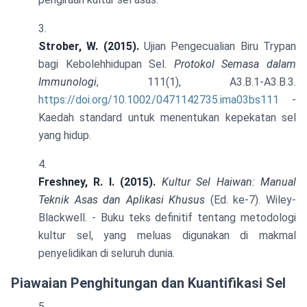
Strober, W. (2015).
Ujian Pengecualian Biru Trypan
bagi Kebolehhidupan Sel.
Protokol Semasa dalam
Immunologi
, 111(1), A3.B.1-A3.B.3.
https://doi.org/10.1002/0471142735.ima03bs111
-
Kaedah standard untuk menentukan kepekatan sel
yang hidup.
Freshney, R. I. (2015).
Kultur Sel Haiwan: Manual
Teknik Asas dan Aplikasi Khusus
(Ed. ke-7). Wiley-
Blackwell. - Buku teks definitif tentang metodologi
kultur sel, yang meluas digunakan di makmal
penyelidikan di seluruh dunia.
Piawaian Penghitungan dan Kuantifikasi Sel