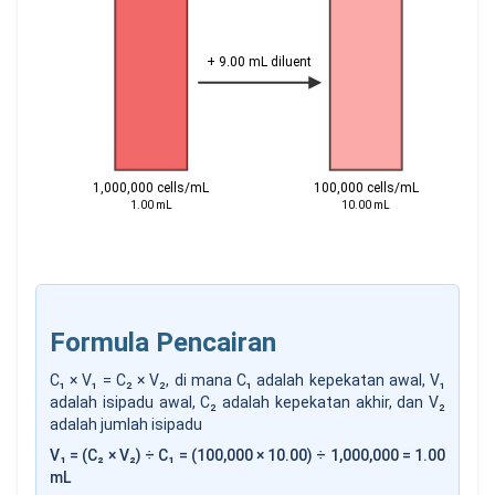
+ 9.00 mL diluent
1,000,000 cells/mL
100,000 cells/mL
1.00 mL
10.00 mL
Formula Pencairan
C₁ × V₁ = C₂ × V₂, di mana C₁ adalah kepekatan awal, V₁
adalah isipadu awal, C₂ adalah kepekatan akhir, dan V₂
adalah jumlah isipadu
V₁ = (C₂ × V₂) ÷ C₁ = (100,000 × 10.00) ÷ 1,000,000 = 1.00
mL