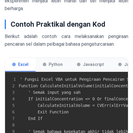
eksperimen menjadi lebih mahal dan sel menjadi lebih
berharga.
Contoh Praktikal dengan Kod
Berikut adalah contoh cara melaksanakan pengiraan
pencairan sel dalam pelbagai bahasa pengaturcaraan:
Excel
Python
Javascript
Jav
1
2
3
4
5
6
7
8
9