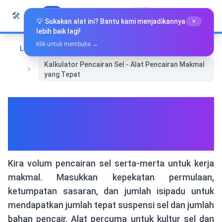
Langkau ke kandungan
🛠️
Whiz Tools
Semua Alat
Bahasa Melayu
💡 Sukakan alat ini? Bantu kami menjadikannya
×
lebih baik lagi!
Klik untuk membuka →
Laman Utama
Alat Khas
Kalkulator Pencairan Sel - Alat Pencairan Makmal
yang Tepat
Kalkulator Pencairan Sel -
Alat Pencairan Makmal yang
Tepat
Kira volum pencairan sel serta-merta untuk kerja
makmal. Masukkan kepekatan permulaan,
ketumpatan sasaran, dan jumlah isipadu untuk
mendapatkan jumlah tepat suspensi sel dan jumlah
bahan pencair. Alat percuma untuk kultur sel dan