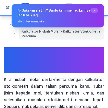
Langkau ke kandungan
🛠️
Whiz Tools
Semua Alat
Bahasa Melayu
💡 Sukakan alat ini? Bantu kami menjadikannya
×
lebih baik lagi!
Klik untuk membuka →
Laman Utama
Alat Khas
Kalkulator Nisbah Molar - Kalkulator Stoikiometri
Percuma
Kalkulator Nisbah Molar -
Kalkulator Stoikiometri
Percuma
Kira nisbah molar serta-merta dengan kalkulator
stoikiometri dalam talian percuma kami. Tukar
jisim kepada mol, tentukan nisbah kimia, dan
selesaikan masalah stoikiometri dengan tepat.
Sesuai untuk pelajar, penyelidik, dan profesional.