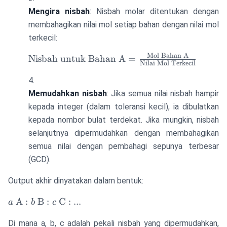
Mengira nisbah
: Nisbah molar ditentukan dengan
membahagikan nilai mol setiap bahan dengan nilai mol
terkecil:
Mol Bahan A
\text{Nisbah
Nisbah untuk Bahan A
=
Nilai Mol Terkecil
untuk Bahan
A} =
\frac{\text{Mol
Memudahkan nisbah
: Jika semua nilai nisbah hampir
Bahan A}}
kepada integer (dalam toleransi kecil), ia dibulatkan
{\text{Nilai
kepada nombor bulat terdekat. Jika mungkin, nisbah
Mol Terkecil}}
selanjutnya dipermudahkan dengan membahagikan
semua nilai dengan pembahagi sepunya terbesar
(GCD).
Output akhir dinyatakan dalam bentuk:
a
A
:
B
:
C
:
...
a
b
c
\text{
Di mana a, b, c adalah pekali nisbah yang dipermudahkan,
A} : b