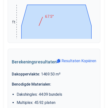
67.5°
12 ft
24 ft
Resultaten Kopiëren
Berekeningsresultaten
Dakoppervlakte
:
1469.50
m²
Benodigde Materialen
:
Dakshingles
:
44.09
bundels
Multiplex
:
45.92
platen