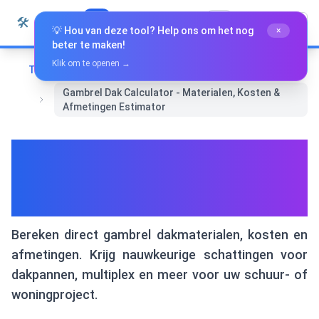
Naar inhoud springen
🛠️
Whiz Tools
Alle Tools
Nederlands
💡 Hou van deze tool? Help ons om het nog
×
beter te maken!
Klik om te openen →
Thuis
Wiskunde & Meetkunde
Gambrel Dak Calculator - Materialen, Kosten &
Afmetingen Estimator
Gambrel Dak Calculator -
Materialen, Kosten &
Afmetingen Estimator
Bereken direct gambrel dakmaterialen, kosten en
afmetingen. Krijg nauwkeurige schattingen voor
dakpannen, multiplex en meer voor uw schuur- of
woningproject.