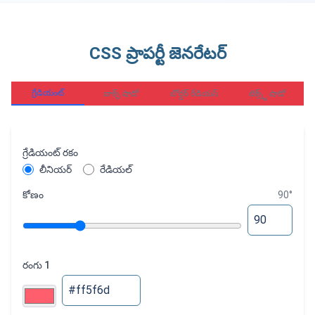
CSS ప్రాపర్టీ జెనరేటర్
గ్రేడియంట్
బాక్స్ షాడో
బోర్డర్ రేడియస్
టెక్స్ట్ షాడో
గ్రేడియంట్ రకం
లీనియర్
రేడియల్
కోణం
90
°
రంగు 1