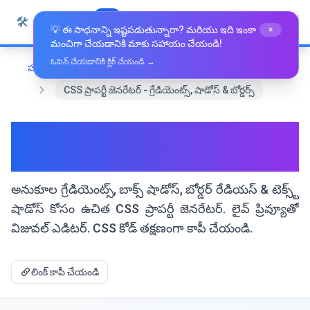
కంటెంట్‌కు వెళ్లండి
🛠️
Whiz Tools
అన్ని సాధనాలు
తెలుగు
💡 ఈ సాధనాన్ని ఇష్టపడుతున్నారా? మరియు ఇది ఇంకా
×
మంచిగా చేయడానికి మాకు సహాయం చేయండి!
ఓపెన్ చేయడానికి క్లిక్ చేయండి →
హోమ్
అభివృద్ధి సాధనాలు
CSS ప్రాపర్టీ జెనరేటర్ - గ్రేడియెంట్స్, షాడోస్ & బోర్డర్స్
CSS ప్రాపర్టీ జెనరేటర్ - గ్రేడియెంట్స్,
షాడోస్ & బోర్డర్స్
అనుకూల గ్రేడియెంట్స్, బాక్స్ షాడోస్, బోర్డర్ రేడియస్ & టెక్స్ట్
షాడోస్ కోసం ఉచిత CSS ప్రాపర్టీ జెనరేటర్. లైవ్ ప్రివ్యూతో
విజువల్ ఎడిటర్. CSS కోడ్ తక్షణంగా కాపీ చేయండి.
లింక్ కాపీ చేయండి