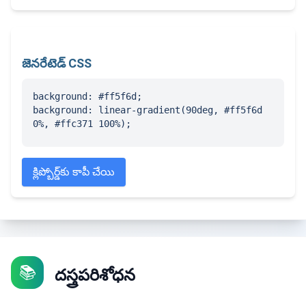
జెనరేటెడ్ CSS
background: #ff5f6d;

background: linear-gradient(90deg, #ff5f6d 
0%, #ffc371 100%);
క్లిప్బోర్డ్‌కు కాపీ చేయి
📚
దస్త్రపరిశోధన