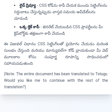
లైవ్ ప్రివ్యూ
- CSS కోడ్‌ను కాపీ చేయక ముందు సెట్టింగ్‌లను
సర్దుబాటు చేస్తున్నప్పుడు వాస్తవ సమయ అప్‌డేట్‌లను
చూడండి
ఒక్క-క్లిక్ కాపీ
- జెనరేట్ చేయబడిన CSS ప్రాపర్టీలను మీ
క్లిప్‌బోర్డ్‌కు తక్షణంగా కాపీ చేయండి
ఈ విజువల్ విధానం CSS సెట్టింగ్‌లతో ప్రయోగం చేయడం మరింత
సులభం చేస్తుంది మరియు మాన్యువల్‌గా కోడ్ వ్రాయకుండా మీ వెబ్
మూలకాల కోసం సంపూర్ణ రూపాన్ని సాధించడంలో
సహాయపడుతుంది.
(Note: The entire document has been translated to Telugu.
Would you like me to continue with the rest of the
translation?)