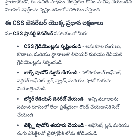
ప్రారంభకుడో, ఈ ఉచిత సాధనం వెబ్‌సైట్‌ల కోసం పాలిష్ చేయబడిన
విజువల్ ఎఫెక్ట్‌లను సృష్టించడంలో సహాయం చేస్తుంది.
ఈ CSS జెనరేటర్ యొక్క ప్రధాన లక్షణాలు
మా
CSS ప్రాపర్టీ జెనరేటర్
సహాయంతో మీరు:
CSS గ్రేడియెంట్లను సృష్టించండి
- అనుకూల రంగులు,
కోణాలు, మరియు స్థానాలతో లీనియర్ మరియు రేడియల్
గ్రేడియెంట్లను నిర్మించండి
బాక్స్ షాడోస్ డిజైన్ చేయండి
- హోరిజోంటల్ ఆఫ్‌సెట్,
వెర్టికల్ ఆఫ్‌సెట్, బ్లర్, స్ప్రెడ్, మరియు షాడో రంగును
నియంత్రించండి
బోర్డర్ రేడియస్ జెనరేట్ చేయండి
- అన్ని మూలలను
సమాన రూపంలో లేదా ప్రత్యేకంగా రౌండ్ చేయడానికి సెట్
చేయండి
టెక్స్ట్ షాడోస్ తయారు చేయండి
- ఆఫ్‌సెట్, బ్లర్, మరియు
రంగు ఎఫెక్ట్‌లతో టైపోగ్రఫీకి లోతు జోడించండి