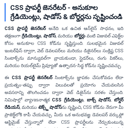
CSS ప్రాపర్టీ జెనరేటర్ - అనుకూల
గ్రేడియెంట్లు, షాడోస్ & బోర్డర్లను సృష్టించండి
CSS ప్రాపర్టీ జెనరేటర్
అనేది ఒక ఉచిత ఆన్‌లైన్ సాధనం, ఇది
తక్షణంగా
గ్రేడియెంట్లు
,
షాడోస్
, మరియు
బోర్డర్లు
వంటి విజువల్ ఎఫెక్ట్‌ల
కోసం అనుకూల CSS కోడ్‌ను సృష్టిస్తుంది. సులభమైన విజువల్
ఇంటర్‌ఫేస్ ద్వారా, వెబ్ డెవలపర్‌లు మరియు డిజైనర్‌లు సంక్లిష్ట CSS
సింటాక్స్‌ను మాన్యువల్‌గా వ్రాయకుండా, స్లైడర్‌లు, రంగు పికర్‌లు,
మరియు రియల్‌టైమ్ ప్రివ్యూతో ఉత్పాదన-సిద్ధ కోడ్‌ను సృష్టించవచ్చు.
ఈ
CSS ప్రాపర్టీ జెనరేటర్
సింటాక్స్‌ను జ్ఞాపకం చేసుకోవడం లేదా
ప్రయత్నం-తప్పు ద్వారా విలువలతో ప్రయోగం చేయవలసిన
అవసరాన్ని తొలగించడం ద్వారా వెబ్ డిజైన్‌ను సరళం చేస్తుంది.
నిమిషాల్లో వ్యాvasనాత్మక
CSS గ్రేడియెంట్లు
,
బాక్స్ షాడోస్
,
బోర్డర్
రేడియస్
, మరియు
టెక్స్ట్ షాడోస్
ను సృష్టించి, CSS కోడ్‌ను నేరుగా మీ
ప్రాజెక్ట్‌లోకి కాపీ చేయవచ్చు. మీరు ఒక అనుభవజ్ఞ డెవలపర్ వర్కుఫ్లో
ఆప్టిమైజ్ చేస్తున్నారో లేదా CSS ప్రాపర్టీలను నేర్చుకుంటున్న