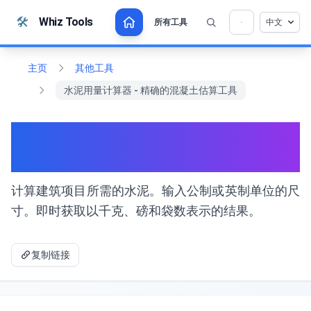
跳至内容
🛠️
Whiz Tools
所有工具
中文
💡 喜欢这个工具吗？帮助我们让它变得更好！
×
点击打开 →
主页
其他工具
水泥用量计算器 - 精确的混凝土估算工具
水泥用量计算器 - 精确的混凝土
估算工具
计算建筑项目所需的水泥。输入公制或英制单位的尺
寸。即时获取以千克、磅和袋数表示的结果。
复制链接