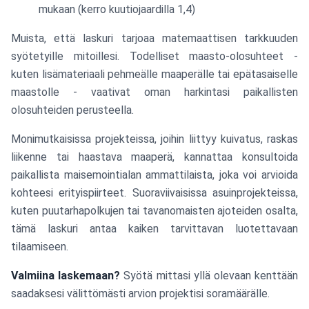
mukaan (kerro kuutiojaardilla 1,4)
Muista, että laskuri tarjoaa matemaattisen tarkkuuden
syötetyille mitoillesi. Todelliset maasto-olosuhteet -
kuten lisämateriaali pehmeälle maaperälle tai epätasaiselle
maastolle - vaativat oman harkintasi paikallisten
olosuhteiden perusteella.
Monimutkaisissa projekteissa, joihin liittyy kuivatus, raskas
liikenne tai haastava maaperä, kannattaa konsultoida
paikallista maisemointialan ammattilaista, joka voi arvioida
kohteesi erityispiirteet. Suoraviivaisissa asuinprojekteissa,
kuten puutarhapolkujen tai tavanomaisten ajoteiden osalta,
tämä laskuri antaa kaiken tarvittavan luotettavaan
tilaamiseen.
Valmiina laskemaan?
Syötä mittasi yllä olevaan kenttään
saadaksesi välittömästi arvion projektisi soramäärälle.