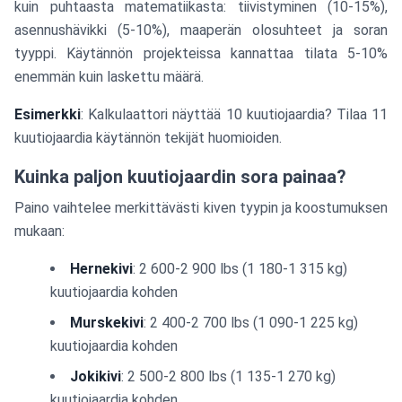
kuin puhtaasta matematiikasta: tiivistyminen (10-15%),
asennushävikki (5-10%), maaperän olosuhteet ja soran
tyyppi. Käytännön projekteissa kannattaa tilata 5-10%
enemmän kuin laskettu määrä.
Esimerkki
: Kalkulaattori näyttää 10 kuutiojaardia? Tilaa 11
kuutiojaardia käytännön tekijät huomioiden.
Kuinka paljon kuutiojaardin sora painaa?
Paino vaihtelee merkittävästi kiven tyypin ja koostumuksen
mukaan:
Hernekivi
: 2 600-2 900 lbs (1 180-1 315 kg)
kuutiojaardia kohden
Murskekivi
: 2 400-2 700 lbs (1 090-1 225 kg)
kuutiojaardia kohden
Jokikivi
: 2 500-2 800 lbs (1 135-1 270 kg)
kuutiojaardia kohden