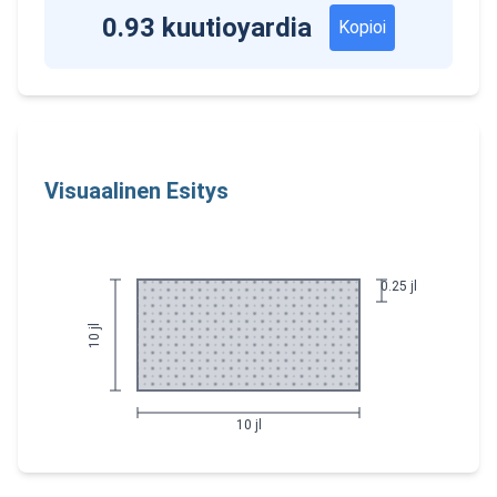
0.93 kuutioyardia
Kopioi
Visuaalinen Esitys
0.25 jl
10 jl
10 jl
A rectangular area representing 10 by 10 jl with a depth of 0