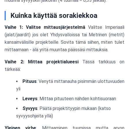
muunna syvyyskin jalkoihin (4 tuumaa = 0,33 jalkaa).
Kuinka käyttää sorakiekkoa
Vaihe 1: Valitse mittausjärjestelmä
Valitse Imperiaali
(jalat/jaardit) jos olet Yhdysvalloissa tai Metrinen (metrit)
kansainvälisille projekteille. Sovita tämä siihen, miten tulet
mittaamaan - älä yritä muuntaa päässäsi mittauksia.
Vaihe 2: Mittaa projektialueesi
Tässä tarkkuus on
tärkeää:
Pituus
: Venytä mittanauha pisimmän ulottuvuuden
yli
Leveys
: Mittaa pituuteen nähden kohtisuoraan
Syvyys
: Päätä projektityypin mukaan (katso
syvyysohjeita yllä)
Yleinen virhe
: Mittaaminen tuumissa mutta arvon