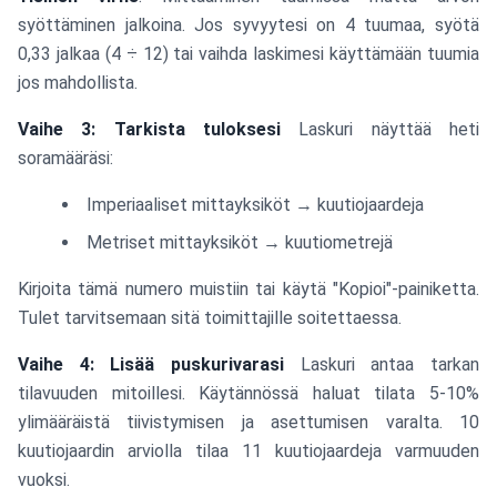
syöttäminen jalkoina. Jos syvyytesi on 4 tuumaa, syötä
0,33 jalkaa (4 ÷ 12) tai vaihda laskimesi käyttämään tuumia
jos mahdollista.
Vaihe 3: Tarkista tuloksesi
Laskuri näyttää heti
soramääräsi:
Imperiaaliset mittayksiköt → kuutiojaardeja
Metriset mittayksiköt → kuutiometrejä
Kirjoita tämä numero muistiin tai käytä "Kopioi"-painiketta.
Tulet tarvitsemaan sitä toimittajille soitettaessa.
Vaihe 4: Lisää puskurivarasi
Laskuri antaa tarkan
tilavuuden mitoillesi. Käytännössä haluat tilata 5-10%
ylimääräistä tiivistymisen ja asettumisen varalta. 10
kuutiojaardin arviolla tilaa 11 kuutiojaardeja varmuuden
vuoksi.