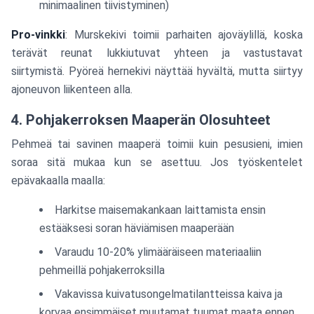
minimaalinen tiivistyminen)
Pro-vinkki
: Murskekivi toimii parhaiten ajoväylillä, koska
terävät reunat lukkiutuvat yhteen ja vastustavat
siirtymistä. Pyöreä hernekivi näyttää hyvältä, mutta siirtyy
ajoneuvon liikenteen alla.
4. Pohjakerroksen Maaperän Olosuhteet
Pehmeä tai savinen maaperä toimii kuin pesusieni, imien
soraa sitä mukaa kun se asettuu. Jos työskentelet
epävakaalla maalla:
Harkitse maisemakankaan laittamista ensin
estääksesi soran häviämisen maaperään
Varaudu 10-20% ylimääräiseen materiaaliin
pehmeillä pohjakerroksilla
Vakavissa kuivatusongelmatilantteissa kaiva ja
korvaa ensimmäiset muutamat tuumat maata ennen