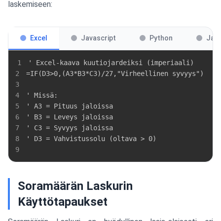
laskemiseen:
Excel
Javascript
Python
Jav
1
2
3
4
5
6
7
8
9
Soramäärän Laskurin
Käyttötapaukset