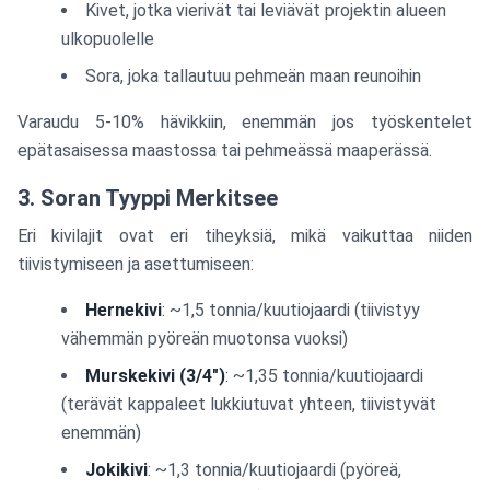
Kivet, jotka vierivät tai leviävät projektin alueen
ulkopuolelle
Sora, joka tallautuu pehmeän maan reunoihin
Varaudu 5-10% hävikkiin, enemmän jos työskentelet
epätasaisessa maastossa tai pehmeässä maaperässä.
3. Soran Tyyppi Merkitsee
Eri kivilajit ovat eri tiheyksiä, mikä vaikuttaa niiden
tiivistymiseen ja asettumiseen:
Hernekivi
: ~1,5 tonnia/kuutiojaardi (tiivistyy
vähemmän pyöreän muotonsa vuoksi)
Murskekivi (3/4")
: ~1,35 tonnia/kuutiojaardi
(terävät kappaleet lukkiutuvat yhteen, tiivistyvät
enemmän)
Jokikivi
: ~1,3 tonnia/kuutiojaardi (pyöreä,