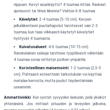
riippuen. Kevyt asuinkäyttö? 4 tuumaa riittää. Raskaat
ajoneuvot tai tiheä liikenne? Valitse 6-8 tuumaa.
Kävelytiet
: 2-4 tuumaa (5-10 cm). Kevyen
jalkaliikenteen puutarhapolut tarvitsevat vain 2-3
tuumaa, kun taas vilkkaasti käytetyt kävelytiet
hyötyvät 4 tuumasta.
Kuivatusalueet
: 4-6 tuumaa (10-15 cm).
Ranskalainen salaoja tarvitsee tyypillisesti vähintään
4 tuumaa soraa rei'itetyn putken ympärille.
Koristeellinen maisemointi
: 1-2 tuumaa (2,5-5
cm). Puhtaasti esteettisiin tarkoituksiin voi käyttää
matalaa kerrosta, mutta joudut täydentämään
useammin.
Ammattivinkki
: Kun syötät syvyyden laskuriin, pidä yksiköt
yhtenäisinä. Jos mittaat pituuden ja leveyden jalkoina,