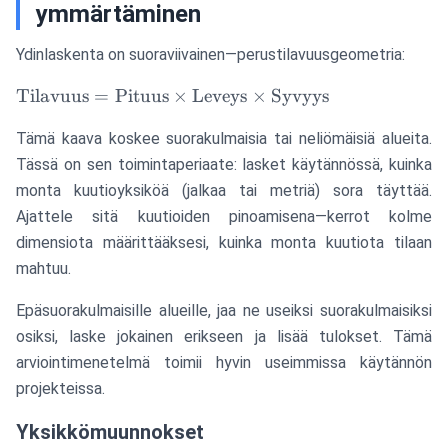
ymmärtäminen
Ydinlaskenta on suoraviivainen—perustilavuusgeometria:
\text{Tilavuus}
Tilavuus
=
Pituus
×
Leveys
×
Syvyys
=
Tämä kaava koskee suorakulmaisia tai neliömäisiä alueita.
\text{Pituus}
\times
Tässä on sen toimintaperiaate: lasket käytännössä, kuinka
\text{Leveys}
monta kuutioyksiköä (jalkaa tai metriä) sora täyttää.
\times
Ajattele sitä kuutioiden pinoamisena—kerrot kolme
\text{Syvyys}
dimensiota määrittääksesi, kuinka monta kuutiota tilaan
mahtuu.
Epäsuorakulmaisille alueille, jaa ne useiksi suorakulmaisiksi
osiksi, laske jokainen erikseen ja lisää tulokset. Tämä
arviointimenetelmä toimii hyvin useimmissa käytännön
projekteissa.
Yksikkömuunnokset