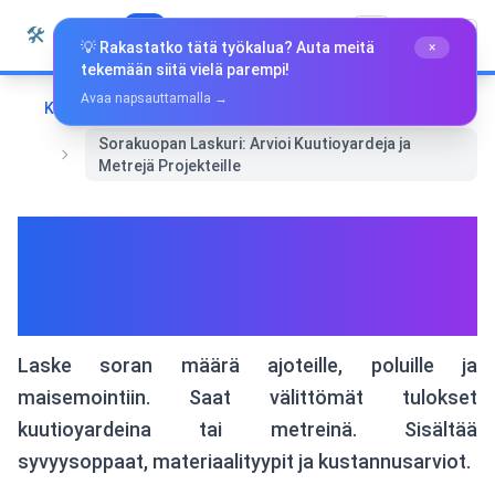
Siirry sisältöön
🛠️
Whiz Tools
Kaikki Työkalut
Suomi
💡 Rakastatko tätä työkalua? Auta meitä
×
tekemään siitä vielä parempi!
Avaa napsauttamalla →
Koti
Matematiikka ja geometria
Sorakuopan Laskuri: Arvioi Kuutioyardeja ja
Metrejä Projekteille
Sorakuopan Laskuri: Arvioi
Kuutioyardeja ja Metrejä
Projekteille
Laske soran määrä ajoteille, poluille ja
maisemointiin. Saat välittömät tulokset
kuutioyardeina tai metreinä. Sisältää
syvyysoppaat, materiaalityypit ja kustannusarviot.