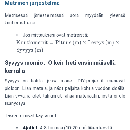
Metrinen järjestelmä
Metrisessä järjestelmässä sora myydään yleensä
kuutiometreinä.
\text{Kuutiometr
Jos mittauksesi ovat metreissä:
= \text{Pituus (
Kuutiometrit
=
Pituus (m)
×
Leveys (m)
×
\times \text{Lev
Syvyys (m)
(m)} \times
\text{Syvyys (m
Syvyyshuomiot: Oikein heti ensimmäisellä
kerralla
Syvyys on kohta, jossa monet DIY-projektit menevät
pieleen. Liian matala, ja näet paljaita kohtia vuoden sisällä.
Liian syvä, ja olet tuhlannut rahaa materiaaliin, josta ei ole
lisähyötyä.
Tässä toimivat käytännöt:
Ajotiet
: 4-8 tuumaa (10-20 cm) liikenteestä