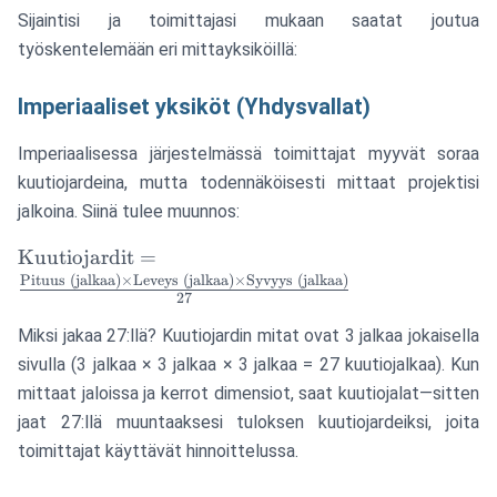
Sijaintisi ja toimittajasi mukaan saatat joutua
työskentelemään eri mittayksiköillä:
Imperiaaliset yksiköt (Yhdysvallat)
Imperiaalisessa järjestelmässä toimittajat myyvät soraa
kuutiojardeina, mutta todennäköisesti mittaat projektisi
jalkoina. Siinä tulee muunnos:
\text{Kuutiojardit}
Kuutiojardit
=
=
Pituus (jalkaa)
×
Leveys (jalkaa)
×
Syvyys (jalkaa)
27
\frac{\text{Pituus
(jalkaa)} \times
Miksi jakaa 27:llä? Kuutiojardin mitat ovat 3 jalkaa jokaisella
\text{Leveys
sivulla (3 jalkaa × 3 jalkaa × 3 jalkaa = 27 kuutiojalkaa). Kun
(jalkaa)} \times
mittaat jaloissa ja kerrot dimensiot, saat kuutiojalat—sitten
\text{Syvyys
jaat 27:llä muuntaaksesi tuloksen kuutiojardeiksi, joita
(jalkaa)}}{27}
toimittajat käyttävät hinnoittelussa.