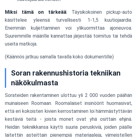
Miksi tämä on tärkeää
: Täysikokoinen pickup-auto
käsittelee yleensä turvallisesti 1-1,5 kuutiojaardia.
Enemmän kuljettaminen voi ylikuormittaa ajoneuvoa.
Suuremmille määrille kannattaa järjestää toimitus tai tehdä
useita matkoja.
(Käännös jatkuu samalla tavalla koko dokumentille)
Soran rakennushistoria tekniikan
näkökulmasta
Sorateiden rakentaminen ulottuu yli 2 000 vuoden päähän
muinaiseen Roomaan. Roomalaiset insinöörit huomasivat,
että eri kokoisten kivien kerrostaminen loi hämmästyttävän
kestäviä teitä - joista monet ovat yhä osittain ehjinä.
Heidän tekniikkansa käytti suuria peruskiviä, joiden päälle
laitettiin asteittain pienempiä materiaaleja, viimeistellen