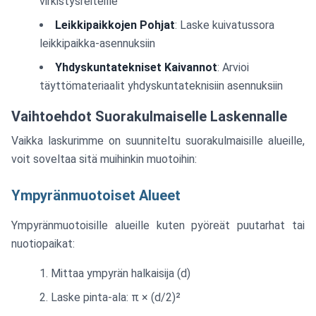
virkistysreiteille
Leikkipaikkojen Pohjat
: Laske kuivatussora
leikkipaikka-asennuksiin
Yhdyskuntatekniset Kaivannot
: Arvioi
täyttömateriaalit yhdyskuntateknisiin asennuksiin
Vaihtoehdot Suorakulmaiselle Laskennalle
Vaikka laskurimme on suunniteltu suorakulmaisille alueille,
voit soveltaa sitä muihinkin muotoihin:
Ympyränmuotoiset Alueet
Ympyränmuotoisille alueille kuten pyöreät puutarhat tai
nuotiopaikat:
Mittaa ympyrän halkaisija (d)
Laske pinta-ala: π × (d/2)²