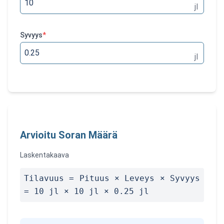
jl
Syvyys
*
jl
Arvioitu Soran Määrä
Laskentakaava
Tilavuus = Pituus × Leveys × Syvyys
= 10 jl × 10 jl × 0.25 jl