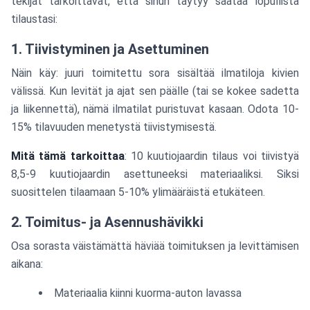
tekijät tarkoittavat, että sinun täytyy säätää lopullista
tilaustasi:
1. Tiivistyminen ja Asettuminen
Näin käy: juuri toimitettu sora sisältää ilmatiloja kivien
välissä. Kun levität ja ajat sen päälle (tai se kokee sadetta
ja liikennettä), nämä ilmatilat puristuvat kasaan. Odota 10-
15% tilavuuden menetystä tiivistymisestä.
Mitä tämä tarkoittaa
: 10 kuutiojaardin tilaus voi tiivistyä
8,5-9 kuutiojaardin asettuneeksi materiaaliksi. Siksi
suosittelen tilaamaan 5-10% ylimääräistä etukäteen.
2. Toimitus- ja Asennushävikki
Osa sorasta väistämättä häviää toimituksen ja levittämisen
aikana:
Materiaalia kiinni kuorma-auton lavassa