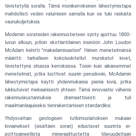
tiivistetyllä soralla. Tämä monikerroksinen lähestymistapa
mahdollisti veden valumisen samalla kun se tuki raskaita
vaunukuljetuksia.
Modernin sorateiden rakennustieteen synty ajoittuu 1800-
luvun alkuun, jolloin skotlantilainen insinööri John Loudon
McAdam kehitti "makadamisaation". Hänen menetelmänsä
määritti tarkalleen kokoluokitellut murskatut kivet,
tiivistettynä ohuissa kerroksissa. Toisin kuin aikaisemmat
menetelmät, jotka luottivat suuriin peruskiviin, McAdamin
lähestymistapa käytti yhdenmukaisia pieniä kiviä, jotka
lukkiutuivat mekaanisesti yhteen. Tämä innovaatio vähensi
rakennuskustannuksia dramaattisesti ja tuli
maailmanlaajuiseksi tienrakentamisen standardiksi.
Yhdysvaltain geologisen tutkimuslaitoksen mukaan
kiviainekset (sisältäen soran) edustavat suurinta ei-
polttoaineellista mineraalituotetta tilavuudeltaan