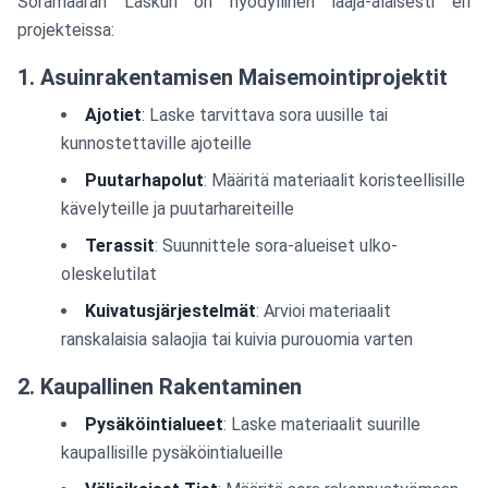
Soramäärän Laskuri on hyödyllinen laaja-alaisesti eri
projekteissa:
1. Asuinrakentamisen Maisemointiprojektit
Ajotiet
: Laske tarvittava sora uusille tai
kunnostettaville ajoteille
Puutarhapolut
: Määritä materiaalit koristeellisille
kävelyteille ja puutarhareiteille
Terassit
: Suunnittele sora-alueiset ulko-
oleskelutilat
Kuivatusjärjestelmät
: Arvioi materiaalit
ranskalaisia salaojia tai kuivia purouomia varten
2. Kaupallinen Rakentaminen
Pysäköintialueet
: Laske materiaalit suurille
kaupallisille pysäköintialueille