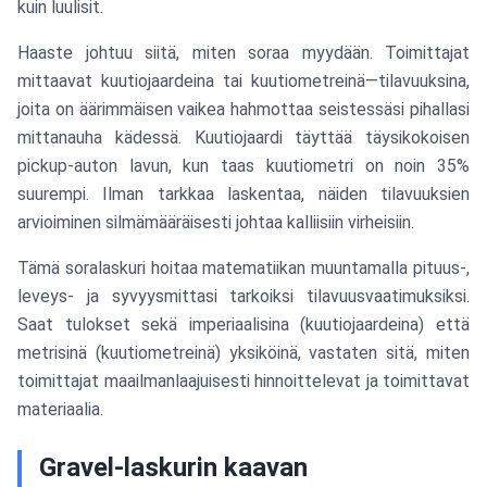
kuin luulisit.
Haaste johtuu siitä, miten soraa myydään. Toimittajat
mittaavat kuutiojaardeina tai kuutiometreinä—tilavuuksina,
joita on äärimmäisen vaikea hahmottaa seistessäsi pihallasi
mittanauha kädessä. Kuutiojaardi täyttää täysikokoisen
pickup-auton lavun, kun taas kuutiometri on noin 35%
suurempi. Ilman tarkkaa laskentaa, näiden tilavuuksien
arvioiminen silmämääräisesti johtaa kalliisiin virheisiin.
Tämä soralaskuri hoitaa matematiikan muuntamalla pituus-,
leveys- ja syvyysmittasi tarkoiksi tilavuusvaatimuksiksi.
Saat tulokset sekä imperiaalisina (kuutiojaardeina) että
metrisinä (kuutiometreinä) yksiköinä, vastaten sitä, miten
toimittajat maailmanlaajuisesti hinnoittelevat ja toimittavat
materiaalia.
Gravel-laskurin kaavan