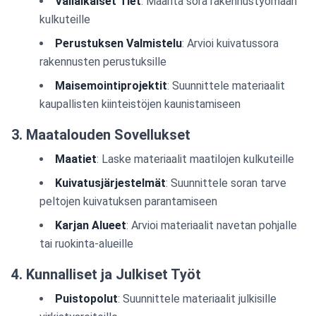
Väliaikaiset Tiet
: Määritä sora rakennustyömaan
kulkuteille
Perustuksen Valmistelu
: Arvioi kuivatussora
rakennusten perustuksille
Maisemointiprojektit
: Suunnittele materiaalit
kaupallisten kiinteistöjen kaunistamiseen
3. Maatalouden Sovellukset
Maatiet
: Laske materiaalit maatilojen kulkuteille
Kuivatusjärjestelmät
: Suunnittele soran tarve
peltojen kuivatuksen parantamiseen
Karjan Alueet
: Arvioi materiaalit navetan pohjalle
tai ruokinta-alueille
4. Kunnalliset ja Julkiset Työt
Puistopolut
: Suunnittele materiaalit julkisille