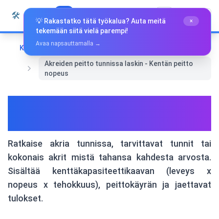
Siirry sisältöön
🛠️
Whiz Tools
Kaikki Työkalut
Suomi
💡 Rakastatko tätä työkalua? Auta meitä
×
tekemään siitä vielä parempi!
Avaa napsauttamalla →
Koti
Erikoistyökalut
Akreiden peitto tunnissa laskin - Kentän peitto
nopeus
Akreiden peitto tunnissa
laskin - Kentän peitto nopeus
Ratkaise akria tunnissa, tarvittavat tunnit tai
kokonais akrit mistä tahansa kahdesta arvosta.
Sisältää kenttäkapasiteettikaavan (leveys x
nopeus x tehokkuus), peittokäyrän ja jaettavat
tulokset.