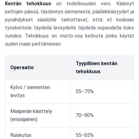
tehokkuus}}
Kentän tehokkuus
on todellisuuden vero. Käännyt
{8,25}
peltojen päissä, täydennys siemenestä, päällekkäisyydet ja
pysähdykset säädöille tarkoittavat, että et koskaan
työskentele täydellä leveydellä täydellä nopeudella koko
tunniksi. Tehokkuus on murto-osa kellosta jonka käytät
uuden maan peittämiseen.
Tyypillinen kentän
Operaatio
tehokkuus
Kylvö / siementen
55–75%
levitys
Maaperän käsittely
70–90%
(ensisijainen)
Ruiskutus
55–65%