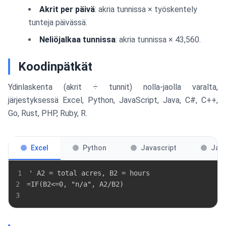
Akrit per päivä
: akria tunnissa × työskentely
tunteja päivässä.
Neliöjalkaa tunnissa
: akria tunnissa × 43,560.
Koodinpätkät
Ydinlaskenta (akrit ÷ tunnit) nolla-jaolla varalta,
järjestyksessä Excel, Python, JavaScript, Java, C#, C++,
Go, Rust, PHP, Ruby, R.
Excel
Python
Javascript
Jav
1
2
3