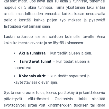
kattaat maan. Jos kävit läpi 10 akria 2 tunnissa, tekemäsi
nopeus oli 5 akria tunnissa. Tämä yksittäinen luku antaa
sinulle mahdollisuuden ennustaa kuinka kauan seuraavalla
pellolla kestää, kuinka paljon työ maksaa ja pystyykö
laitteidesi voittamaan sään.
Laskin ratkaisee saman suhteen kolmella tavalla. Anna
kaksi kolmesta arvosta ja se löytää kolmannen:
Akria tunnissa
— kun tiedät alueen ja ajan.
Tarvittavat tunnit
— kun tiedät alueen ja
nopeutesi.
Kokonais akrit
— kun tiedät nopeutesi ja
käytettävissä olevan ajan.
Syötä numerosi ja tulos, kaava, peittokäyrä ja kenttäkaavio
päivittyvät välittömästi. Osoiterivin linkki sisältää
syöttöarvosi, joten voit kirjanmerkkien tuloksen tai jakaa