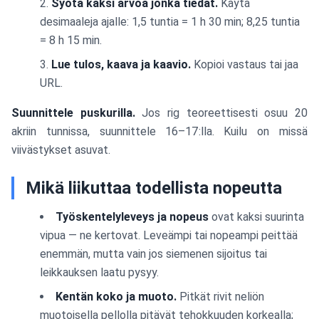
Syötä kaksi arvoa jonka tiedät.
Käytä
desimaaleja ajalle: 1,5 tuntia = 1 h 30 min; 8,25 tuntia
= 8 h 15 min.
Lue tulos, kaava ja kaavio.
Kopioi vastaus tai jaa
URL.
Suunnittele puskurilla.
Jos rig teoreettisesti osuu 20
akriin tunnissa, suunnittele 16–17:lla. Kuilu on missä
viivästykset asuvat.
Mikä liikuttaa todellista nopeutta
Työskentelyleveys ja nopeus
ovat kaksi suurinta
vipua — ne kertovat. Leveämpi tai nopeampi peittää
enemmän, mutta vain jos siemenen sijoitus tai
leikkauksen laatu pysyy.
Kentän koko ja muoto.
Pitkät rivit neliön
muotoisella pellolla pitävät tehokkuuden korkealla;