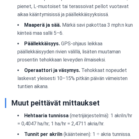
pienet, L-muotoiset tai terassoivat pellot vuotavat
aikaa kääntymisissä ja päällekkäisyyksissä.
Maaperä ja sää.
Märkä savi pakottaa 3 mph:n kun
kiinteä maa sallii 5–6.
Päällekkäisyys.
GPS-ohjaus leikkaa
päällekkäisyyden rivien välillä, lisäten muutaman
prosentin tehokkaan leveyden ilmaiseksi.
Operaattori ja väsymys.
Tehokkaat nopeudet
laskevat yleisesti 10–15% pitkän päivän viimeisten
tuntien aikana.
Muut peittävät mittaukset
Hehtaaria tunnissa
(metrijärjestelmä): 1 akriIn/hr
= 0,4047 ha/hr; 1 ha/hr = 2,4711 akria/hr.
Tunnit per akriIn
(käänteinen): 1 ÷ akria tunnissa.