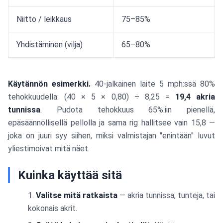
Niitto / leikkaus
75–85%
Yhdistäminen (vilja)
65–80%
Käytännön esimerkki.
40-jalkainen laite 5 mph:ssä 80%
tehokkuudella: (40 × 5 × 0,80) ÷ 8,25 =
19,4 akria
tunnissa
. Pudota tehokkuus 65%:iin pienellä,
epäsäännöllisellä pellolla ja sama rig hallitsee vain 15,8 —
joka on juuri syy siihen, miksi valmistajan "enintään" luvut
yliestimoivat mitä näet.
Kuinka käyttää sitä
Valitse mitä ratkaista
— akria tunnissa, tunteja, tai
kokonais akrit.