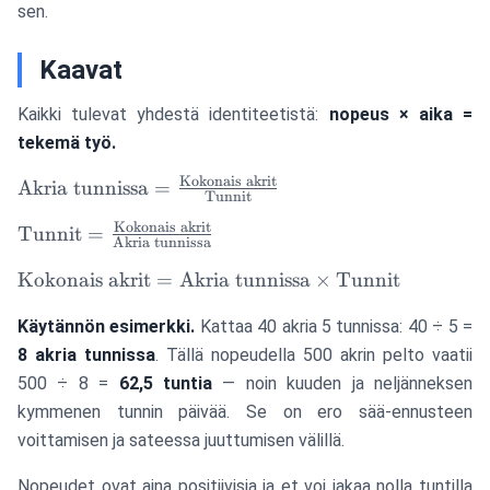
sen.
Kaavat
Kaikki tulevat yhdestä identiteetistä:
nopeus × aika =
tekemä työ.
Kokonais akrit
\text{Akria
Akria tunnissa
=
Tunnit
tunnissa} =
Kokonais akrit
\text{Tunnit} =
Tunnit
=
\frac{\text{Kokonais
Akria tunnissa
\frac{\text{Kokonais
akrit}}
\text{Kokonais
Kokonais akrit
=
Akria tunnissa
×
Tunnit
akrit}}{\text{Akria
{\text{Tunnit}}
akrit} =
tunnissa}}
Käytännön esimerkki.
Kattaa 40 akria 5 tunnissa: 40 ÷ 5 =
\text{Akria
tunnissa}
8 akria tunnissa
. Tällä nopeudella 500 akrin pelto vaatii
\times
500 ÷ 8 =
62,5 tuntia
— noin kuuden ja neljänneksen
\text{Tunnit}
kymmenen tunnin päivää. Se on ero sää-ennusteen
voittamisen ja sateessa juuttumisen välillä.
Nopeudet ovat aina positiivisia ja et voi jakaa nolla tuntilla