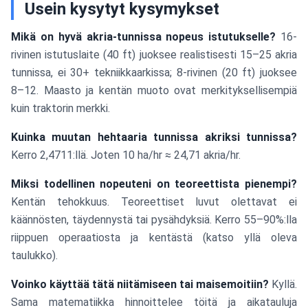
Usein kysytyt kysymykset
Mikä on hyvä akria-tunnissa nopeus istutukselle?
16-
rivinen istutuslaite (40 ft) juoksee realistisesti 15–25 akria
tunnissa, ei 30+ tekniikkaarkissa; 8-rivinen (20 ft) juoksee
8–12. Maasto ja kentän muoto ovat merkityksellisempiä
kuin traktorin merkki.
Kuinka muutan hehtaaria tunnissa akriksi tunnissa?
Kerro 2,4711:llä. Joten 10 ha/hr ≈ 24,71 akria/hr.
Miksi todellinen nopeuteni on teoreettista pienempi?
Kentän tehokkuus. Teoreettiset luvut olettavat ei
käännösten, täydennystä tai pysähdyksiä. Kerro 55–90%:lla
riippuen operaatiosta ja kentästä (katso yllä oleva
taulukko).
Voinko käyttää tätä niitämiseen tai maisemoitiin?
Kyllä.
Sama matematiikka hinnoittelee töitä ja aikatauluja