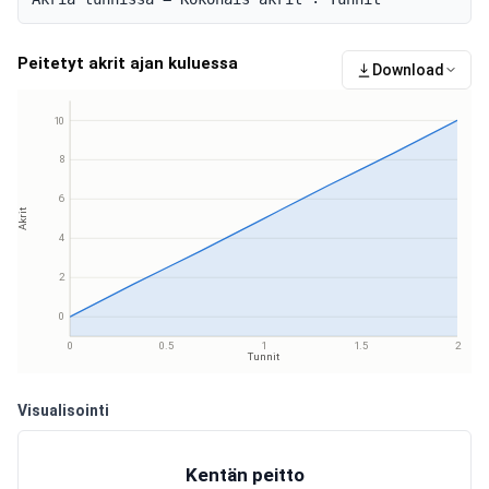
Peitetyt akrit ajan kuluessa
Download
10
8
6
Akrit
4
2
0
0
0.5
1
1.5
2
Tunnit
Visualisointi
Kentän peitto