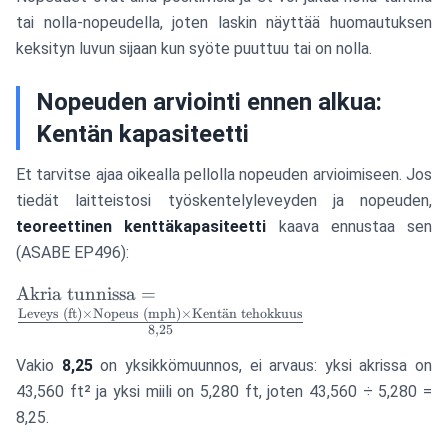
tai nolla-nopeudella, joten laskin näyttää huomautuksen
keksityn luvun sijaan kun syöte puuttuu tai on nolla.
Nopeuden arviointi ennen alkua:
Kentän kapasiteetti
Et tarvitse ajaa oikealla pellolla nopeuden arvioimiseen. Jos
tiedät laitteistosi työskentelyleveyden ja nopeuden,
teoreettinen kenttäkapasiteetti
kaava ennustaa sen
(ASABE EP496):
\text{Akria
Akria tunnissa
=
tunnissa} =
Leveys (ft)
×
Nopeus (mph)
×
Kent
a
¨
n tehokkuus
8
,
25
\frac{\text{Leveys
(ft)} \times
Vakio
8,25
on yksikkömuunnos, ei arvaus: yksi akrissa on
\text{Nopeus
43,560 ft² ja yksi miili on 5,280 ft, joten 43,560 ÷ 5,280 =
(mph)} \times
8,25.
\text{Kentän