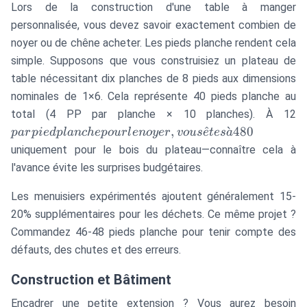
Lors de la construction d'une table à manger
personnalisée, vous devez savoir exactement combien de
noyer ou de chêne acheter. Les pieds planche rendent cela
simple. Supposons que vous construisiez un plateau de
table nécessitant dix planches de 8 pieds aux dimensions
nominales de 1×6. Cela représente 40 pieds planche au
p
total (4 PP par planche × 10 planches). À 12
p
,
^
ˋ
480
p
a
r
p
i
e
d
pl
an
c
h
e
p
o
u
r
l
e
n
oyer
v
o
u
s
e
t
es
a
p
uniquement pour le bois du plateau—connaître cela à
p
l'avance évite les surprises budgétaires.
n
v
Les menuisiers expérimentés ajoutent généralement 15-
ê
20% supplémentaires pour les déchets. Ce même projet ?
4
Commandez 46-48 pieds planche pour tenir compte des
défauts, des chutes et des erreurs.
Construction et Bâtiment
Encadrer une petite extension ? Vous aurez besoin