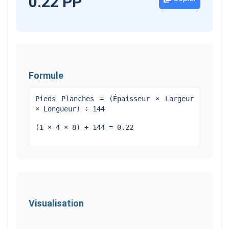
0.22
PP
Formule
Pieds Planches = (Épaisseur × Largeur
× Longueur) ÷ 144
(
1
×
4
×
8
) ÷ 144 =
0.22
Visualisation