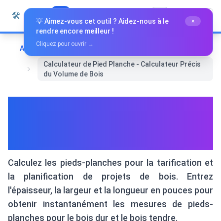
Passer au contenu
🛠️
Whiz Tools
Tous les outils
Français
💡 Aimez-vous cet outil ? Aidez-nous à le
×
rendre encore meilleur !
Cliquez pour ouvrir →
Accueil
Outils de conversion
Calculateur de Pied Planche - Calculateur Précis
du Volume de Bois
Calculateur de Pied Planche -
Calculateur Précis du Volume
de Bois
Calculez les pieds-planches pour la tarification et
la planification de projets de bois. Entrez
l'épaisseur, la largeur et la longueur en pouces pour
obtenir instantanément les mesures de pieds-
planches pour le bois dur et le bois tendre.