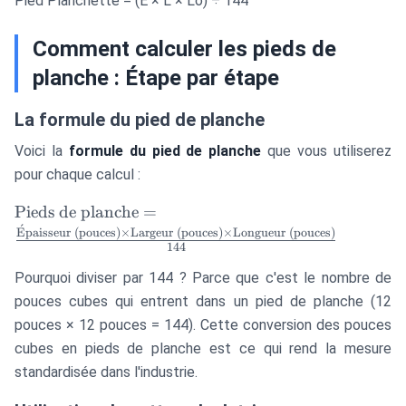
Pied Planchette = (É × L × Lo) ÷ 144
Comment calculer les pieds de
planche : Étape par étape
La formule du pied de planche
Voici la
formule du pied de planche
que vous utiliserez
pour chaque calcul :
\text{Pieds de
Pieds de planche
=
planche} =
ˊ
E
paisseur (pouces)
×
Largeur (pouces)
×
Longueur (pouces)
144
\frac{\text{Épaisseur
(pouces)} \times
Pourquoi diviser par 144 ? Parce que c'est le nombre de
\text{Largeur
pouces cubes qui entrent dans un pied de planche (12
(pouces)} \times
pouces × 12 pouces = 144). Cette conversion des pouces
\text{Longueur
cubes en pieds de planche est ce qui rend la mesure
(pouces)}}{144}
standardisée dans l'industrie.