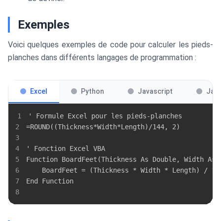
Exemples
Voici quelques exemples de code pour calculer les pieds-
planches dans différents langages de programmation :
Excel
Python
Javascript
Jav
1
2
3
4
5
6
7
8