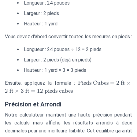
Longueur : 24 pouces
Largeur : 2 pieds
Hauteur : 1 yard
Vous devez d'abord convertir toutes les mesures en pieds :
Longueur : 24 pouces ÷ 12 = 2 pieds
Largeur : 2 pieds (déjà en pieds)
Hauteur : 1 yard × 3 = 3 pieds
\text{Pieds
Pieds Cubes
=
2
ft
×
Ensuite, appliquez la formule :
Cubes} = 2
2
ft
×
3
ft
=
12
pieds cubes
\text{ ft}
\times 2
Précision et Arrondi
\text{ ft}
Notre calculateur maintient une haute précision pendant
\times 3
les calculs mais affiche les résultats arrondis à deux
\text{ ft}
décimales pour une meilleure lisibilité. Cet équilibre garantit
= 12