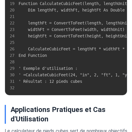
19
20
21
22
23
24
25
26
27
28
29
30
31
32
Applications Pratiques et Cas
d'Utilisation
Le calculateur de pieds cubes sert de nombreux objectifs