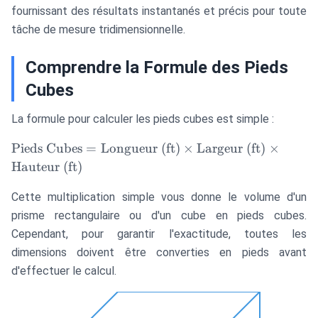
fournissant des résultats instantanés et précis pour toute
tâche de mesure tridimensionnelle.
Comprendre la Formule des Pieds
Cubes
La formule pour calculer les pieds cubes est simple :
\text{Pieds
Pieds Cubes
=
Longueur (ft)
×
Largeur (ft)
×
Cubes} =
Hauteur (ft)
\text{Longueur
(ft)} \times
Cette multiplication simple vous donne le volume d'un
\text{Largeur
prisme rectangulaire ou d'un cube en pieds cubes.
(ft)} \times
Cependant, pour garantir l'exactitude, toutes les
\text{Hauteur
dimensions doivent être converties en pieds avant
(ft)}
d'effectuer le calcul.