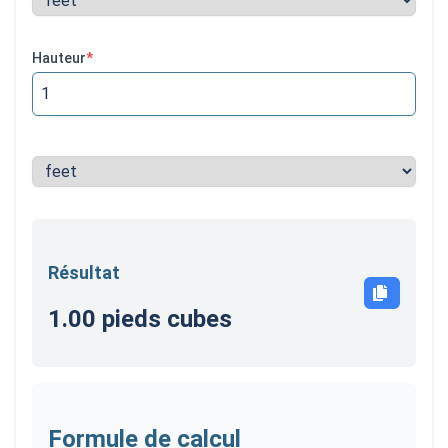
Hauteur
*
Résultat
Copier le r
1.00
pieds cubes
Formule de calcul