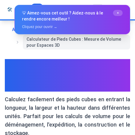
Passer au contenu
🛠️
Whiz Tools
Tous les outils
Français
💡 Aimez-vous cet outil ? Aidez-nous à le
×
rendre encore meilleur !
Cliquez pour ouvrir →
Accueil
Mathématiques et Géométrie
Calculateur de Pieds Cubes : Mesure de Volume
pour Espaces 3D
Calculateur de Pieds Cubes :
Mesure de Volume pour
Espaces 3D
Calculez facilement des pieds cubes en entrant la
longueur, la largeur et la hauteur dans différentes
unités. Parfait pour les calculs de volume pour le
déménagement, l'expédition, la construction et le
stockage.