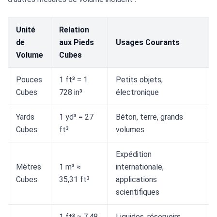
Unité
Relation
de
aux Pieds
Usages Courants
Volume
Cubes
Pouces
1 ft³ = 1
Petits objets,
Cubes
728 in³
électronique
Yards
1 yd³ = 27
Béton, terre, grands
Cubes
ft³
volumes
Expédition
Mètres
1 m³ ≈
internationale,
Cubes
35,31 ft³
applications
scientifiques
1 ft³ ≈ 7,48
Liquides, réservoirs,