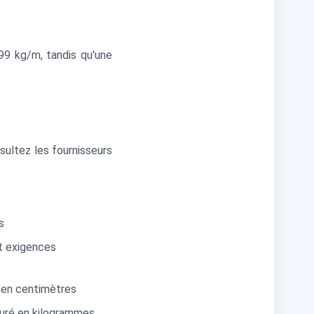
99 kg/m, tandis qu'une
sultez les fournisseurs
s
et exigences
e en centimètres
suré en kilogrammes