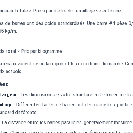
gueur totale × Poids par mètre du ferraillage sélectionné
les de barres ont des poids standardisés. Une barre #4 pèse 0,
55 kg/m.
ds total × Prix par kilogramme
tériaux varient selon la région et les conditions du marché. Con
rix actuels.
uées
 Largeur
: Les dimensions de votre structure en béton en mètre
illage
: Différentes tailles de barres ont des diamètres, poids 
andard différents
: La distance entre les barres parallèles, généralement mesuré
tre
: Chaque type de barre a un poids spécifique par mètre, me