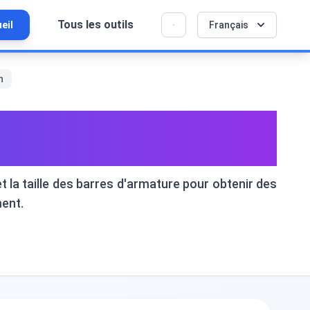
Tous les outils
eil
Français
💡 Aimez-vous cet outil ? Aidez-nous à le
×
rendre encore meilleur !
Cliquez pour ouvrir →
n
 la Quantité de
et la taille des barres d'armature pour obtenir des
ment.