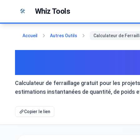
Passer au contenu
Whiz Tools
🛠️
Accueil
Autres Outils
Calculateur de Ferrail
Calculateur de Ferraillag
Renforcement en Béton
Calculateur de ferraillage gratuit pour les projet
estimations instantanées de quantité, de poids 
Copier le lien