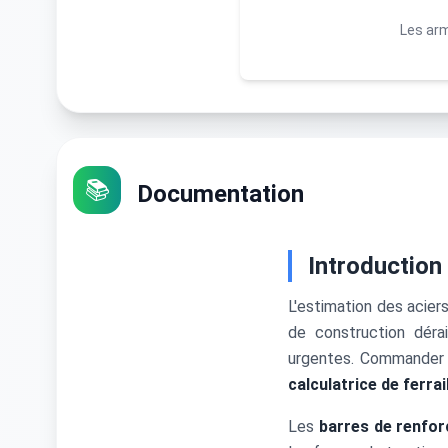
Les arm
📚
Documentation
Introduction
L'estimation des acie
de construction déra
urgentes. Commander t
calculatrice de ferrai
Les
barres de renfo