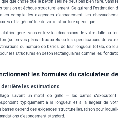
—quelque chose que le béton seul ne peut pas bien faire. Sans 
us tension et échoue structurellement. Ce qui rend l'estimation d
ndre en compte les exigences d'espacement, les chevauchemen
barres et la géométrie de votre structure spécifique.
culatrice gère : vous entrez les dimensions de votre dalle ou fon
éton (selon vos plans structurels ou les spécifications de votre
imations du nombre de barres, de leur longueur totale, de leu
pour les structures en béton rectangulaires comme les fondatio
tionnent les formules du calculateur de 
derrière les estimations
illage suivent un motif de grille — les barres s'exécutent
respondant typiquement à la longueur et à la largeur de vot
 barres dépend des exigences structurelles, raison pour laquelle
mandations d'espacement standard.