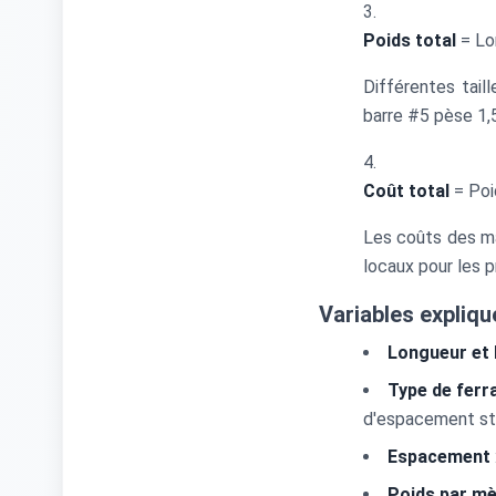
Poids total
= Lon
Différentes tail
barre #5 pèse 1,
Coût total
= Poi
Les coûts des ma
locaux pour les p
Variables expliq
Longueur et
Type de ferra
d'espacement st
Espacement
Poids par mè