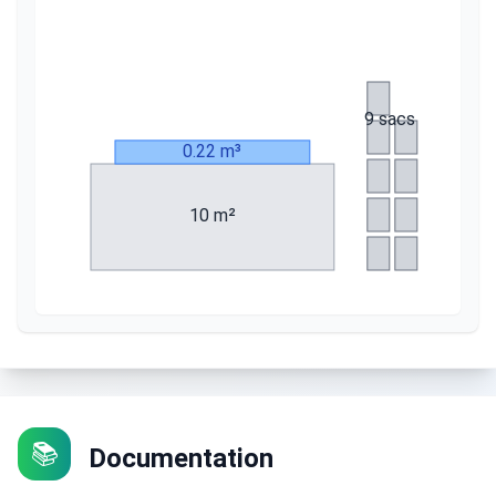
9 sacs
0.22 m³
10 m²
📚
Documentation