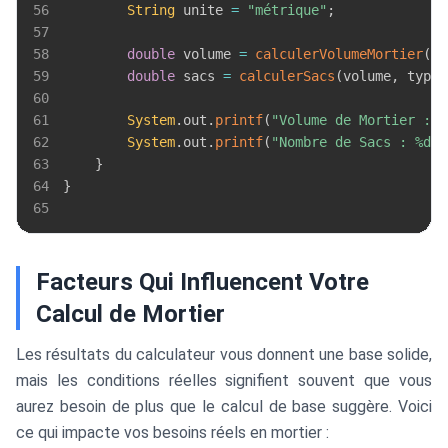
56
String
 unite 
=
"métrique"
;
57
58
double
 volume 
=
calculerVolumeMortier
(
su
59
double
 sacs 
=
calculerSacs
(
volume
,
 typeM
60
61
System
.
out
.
printf
(
"Volume de Mortier : %
62
System
.
out
.
printf
(
"Nombre de Sacs : %d%n
63
}
64
}
65
Facteurs Qui Influencent Votre
Calcul de Mortier
Les résultats du calculateur vous donnent une base solide,
mais les conditions réelles signifient souvent que vous
aurez besoin de plus que le calcul de base suggère. Voici
ce qui impacte vos besoins réels en mortier :