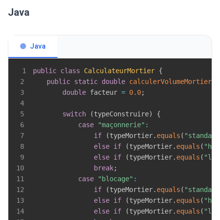
Java
Java
1
public
class
CalculateurMortier
{
2
public
static
double
calculerVolumeMortier
(
d
3
double
 facteur 
=
0.0
;
4
5
switch
(
typeConstruire
)
{
6
case
"maçonnerie"
:
7
if
(
typeMortier
.
equals
(
"standard
8
else
if
(
typeMortier
.
equals
(
"hau
9
else
if
(
typeMortier
.
equals
(
"lég
10
break
;
11
case
"blocage"
:
12
if
(
typeMortier
.
equals
(
"standard
13
else
if
(
typeMortier
.
equals
(
"hau
14
else
if
(
typeMortier
.
equals
(
"lég