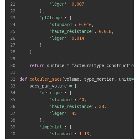
21
'léger'
:
0.007
22
}
,
23
'plâtrage'
:
{
24
'standard'
:
0.016
,
25
'haute_résistance'
:
0.018
,
26
'léger'
:
0.014
27
}
28
}
29
30
return
 surface 
*
 facteurs
[
type_construction
]
31
32
def
calculer_sacs
(
volume
,
 type_mortier
,
 unite
=
'm
33
    sacs_par_volume 
=
{
34
'métrique'
:
{
35
'standard'
:
40
,
36
'haute_résistance'
:
38
,
37
'léger'
:
45
38
}
,
39
'impérial'
:
{
40
'standard'
:
1.13
,