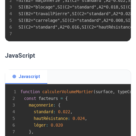
2
3
4
5
6
7
JavaScript
Javascript
1
function
calculerVolumeMortier
(
surface
,
 typeCon
2
const
 facteurs 
=
{
3
maçonnerie
:
{
4
standard
:
0.022
,
5
hautRésistance
:
0.024
,
6
léger
:
0.020
7
}
,