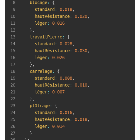
8
blocage
:
{
9
standard
:
0.018
,
10
hautRésistance
:
0.020
,
11
léger
:
0.016
12
}
,
13
travailPierre
:
{
14
standard
:
0.028
,
15
hautRésistance
:
0.030
,
16
léger
:
0.026
17
}
,
18
carrelage
:
{
19
standard
:
0.008
,
20
hautRésistance
:
0.010
,
21
léger
:
0.007
22
}
,
23
plâtrage
:
{
24
standard
:
0.016
,
25
hautRésistance
:
0.018
,
26
léger
:
0.014
27
}