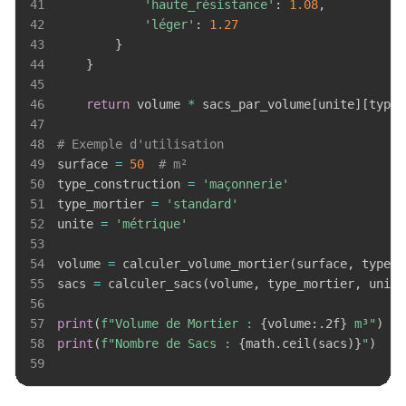
41
'haute_résistance'
:
1.08
,
42
'léger'
:
1.27
43
}
44
}
45
46
return
 volume 
*
 sacs_par_volume
[
unite
]
[
type_
47
48
# Exemple d'utilisation
49
surface 
=
50
# m²
50
type_construction 
=
'maçonnerie'
51
type_mortier 
=
'standard'
52
unite 
=
'métrique'
53
54
volume 
=
 calculer_volume_mortier
(
surface
,
 type_c
55
sacs 
=
 calculer_sacs
(
volume
,
 type_mortier
,
 unite
56
57
print
(
f"Volume de Mortier : 
{
volume
:
.2f
}
 m³"
)
58
print
(
f"Nombre de Sacs : 
{
math
.
ceil
(
sacs
)
}
"
)
59