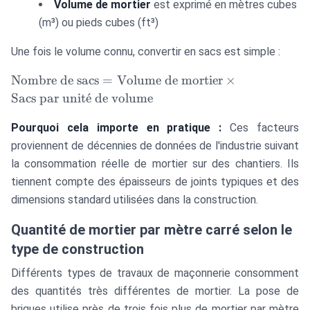
Volume de mortier
est exprimé en mètres cubes
(m³) ou pieds cubes (ft³)
Une fois le volume connu, convertir en sacs est simple :
\text{Nombre
Nombre de sacs
=
Volume de mortier
×
de sacs} =
Sacs par unit
ˊ
e
de volume
\text{Volume
de mortier}
Pourquoi cela importe en pratique :
Ces facteurs
\times
proviennent de décennies de données de l'industrie suivant
\text{Sacs
la consommation réelle de mortier sur des chantiers. Ils
par unité de
tiennent compte des épaisseurs de joints typiques et des
volume}
dimensions standard utilisées dans la construction.
Quantité de mortier par mètre carré selon le
type de construction
Différents types de travaux de maçonnerie consomment
des quantités très différentes de mortier. La pose de
briques utilise près de trois fois plus de mortier par mètre