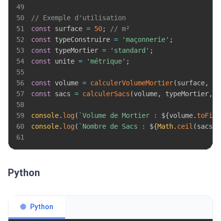
49
50
// Exemple d'utilisation
51
const
 surface 
=
50
;
// m²
52
const
 typeConstruire 
=
'maçonnerie'
;
53
const
 typeMortier 
=
'standard'
;
54
const
 unite 
=
'métrique'
;
55
56
const
 volume 
=
calculerVolumeMortier
(
surface
,
 ty
57
const
 sacs 
=
calculerSacs
(
volume
,
 typeMortier
,
 u
58
59
console
.
log
(
`
Volume de Mortier : 
${
volume
.
toFixe
60
console
.
log
(
`
Nombre de Sacs : 
${
Math
.
ceil
(
sacs
)
}
61
Python
Python