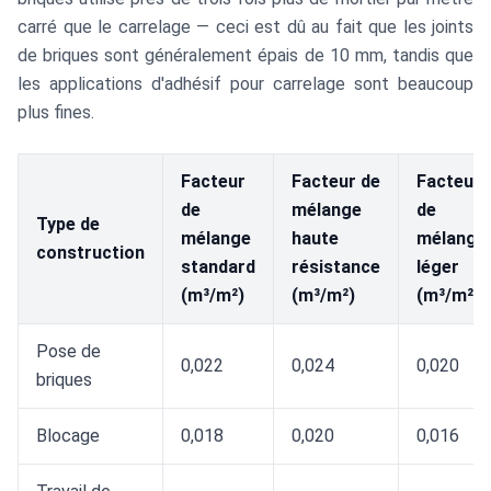
carré que le carrelage — ceci est dû au fait que les joints
de briques sont généralement épais de 10 mm, tandis que
les applications d'adhésif pour carrelage sont beaucoup
plus fines.
Facteur
Facteur de
Facteur
de
mélange
de
Type de
mélange
haute
mélange
construction
standard
résistance
léger
(m³/m²)
(m³/m²)
(m³/m²)
Pose de
0,022
0,024
0,020
briques
Blocage
0,018
0,020
0,016