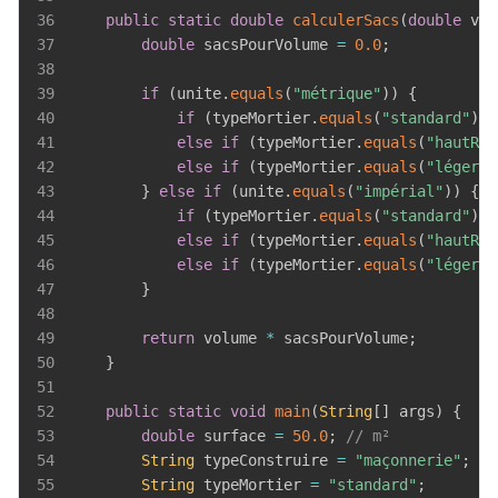
36
public
static
double
calculerSacs
(
double
 vol
37
double
 sacsPourVolume 
=
0.0
;
38
39
if
(
unite
.
equals
(
"métrique"
)
)
{
40
if
(
typeMortier
.
equals
(
"standard"
)
)
 
41
else
if
(
typeMortier
.
equals
(
"hautRés
42
else
if
(
typeMortier
.
equals
(
"léger"
)
43
}
else
if
(
unite
.
equals
(
"impérial"
)
)
{
44
if
(
typeMortier
.
equals
(
"standard"
)
)
 
45
else
if
(
typeMortier
.
equals
(
"hautRés
46
else
if
(
typeMortier
.
equals
(
"léger"
)
47
}
48
49
return
 volume 
*
 sacsPourVolume
;
50
}
51
52
public
static
void
main
(
String
[
]
 args
)
{
53
double
 surface 
=
50.0
;
// m²
54
String
 typeConstruire 
=
"maçonnerie"
;
55
String
 typeMortier 
=
"standard"
;