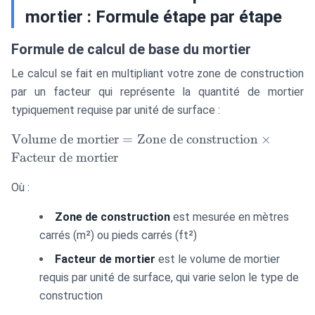
mortier : Formule étape par étape
Formule de calcul de base du mortier
Le calcul se fait en multipliant votre zone de construction
par un facteur qui représente la quantité de mortier
typiquement requise par unité de surface :
\text{Volume
Volume de mortier
=
Zone de construction
×
de mortier} =
Facteur de mortier
\text{Zone
de
Où :
construction}
Zone de construction
est mesurée en mètres
\times
\text{Facteur
carrés (m²) ou pieds carrés (ft²)
de mortier}
Facteur de mortier
est le volume de mortier
requis par unité de surface, qui varie selon le type de
construction