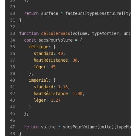
28
}
;
29
30
return
 surface 
*
 facteurs
[
typeConstruire
]
[
type
31
}
32
33
function
calculerSacs
(
volume
,
 typeMortier
,
 unite
34
const
 sacsPourVolume 
=
{
35
métrique
:
{
36
standard
:
40
,
37
hautRésistance
:
38
,
38
léger
:
45
39
}
,
40
impérial
:
{
41
standard
:
1.13
,
42
hautRésistance
:
1.08
,
43
léger
:
1.27
44
}
45
}
;
46
47
return
 volume 
*
 sacsPourVolume
[
unite
]
[
typeMort
48
}