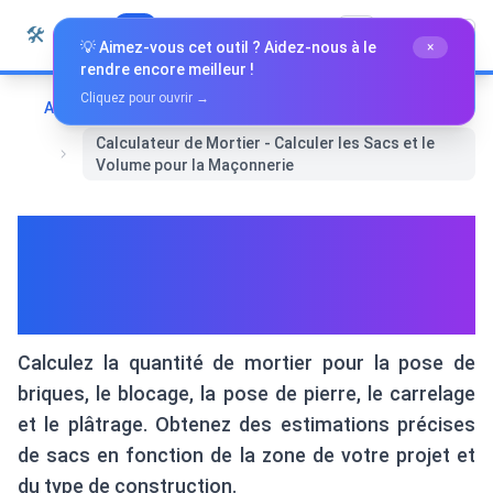
Passer au contenu
🛠️
Whiz Tools
Tous les outils
Français
💡 Aimez-vous cet outil ? Aidez-nous à le
×
rendre encore meilleur !
Cliquez pour ouvrir →
Accueil
Autres Outils
Calculateur de Mortier - Calculer les Sacs et le
Volume pour la Maçonnerie
Calculateur de Mortier -
Calculer les Sacs et le Volume
pour la Maçonnerie
Calculez la quantité de mortier pour la pose de
briques, le blocage, la pose de pierre, le carrelage
et le plâtrage. Obtenez des estimations précises
de sacs en fonction de la zone de votre projet et
du type de construction.