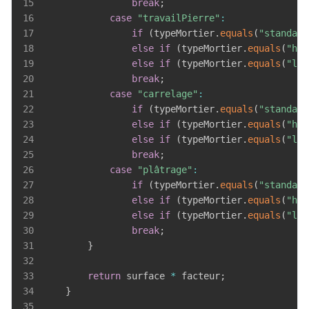
15
break
;
16
case
"travailPierre"
:
17
if
(
typeMortier
.
equals
(
"standard
18
else
if
(
typeMortier
.
equals
(
"hau
19
else
if
(
typeMortier
.
equals
(
"lég
20
break
;
21
case
"carrelage"
:
22
if
(
typeMortier
.
equals
(
"standard
23
else
if
(
typeMortier
.
equals
(
"hau
24
else
if
(
typeMortier
.
equals
(
"lég
25
break
;
26
case
"plâtrage"
:
27
if
(
typeMortier
.
equals
(
"standard
28
else
if
(
typeMortier
.
equals
(
"hau
29
else
if
(
typeMortier
.
equals
(
"lég
30
break
;
31
}
32
33
return
 surface 
*
 facteur
;
34
}
35