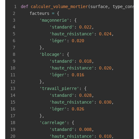
1
def
calculer_volume_mortier
(
surface
,
 type_const
2
    facteurs 
=
{
3
'maçonnerie'
:
{
4
'standard'
:
0.022
,
5
'haute_résistance'
:
0.024
,
6
'léger'
:
0.020
7
}
,
8
'blocage'
:
{
9
'standard'
:
0.018
,
10
'haute_résistance'
:
0.020
,
11
'léger'
:
0.016
12
}
,
13
'travail_pierre'
:
{
14
'standard'
:
0.028
,
15
'haute_résistance'
:
0.030
,
16
'léger'
:
0.026
17
}
,
18
'carrelage'
:
{
19
'standard'
:
0.008
,
20
'haute_résistance'
:
0.010
,