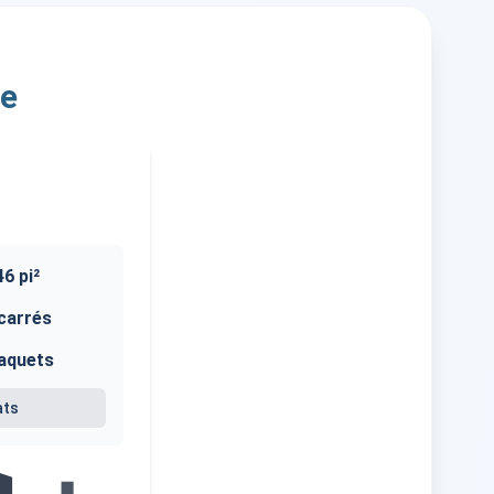
re
46
pi²
carrés
aquets
ats