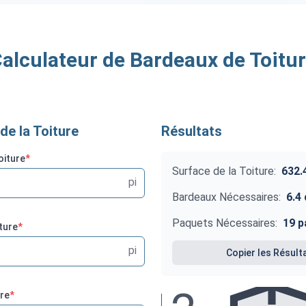
alculateur de Bardeaux de Toitu
de la Toiture
Résultats
oiture
*
Surface de la Toiture
:
632.
pi
Bardeaux Nécessaires
:
6.4
Paquets Nécessaires
:
19
p
ture
*
pi
Copier les Résult
ure
*