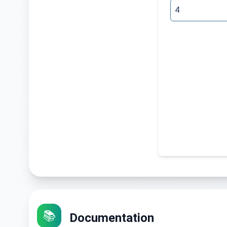
P
📚
Documentation