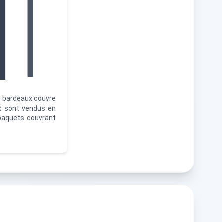
Length:
30
e bardeaux couvre
ft
ux sont vendus en
paquets couvrant
20
ft