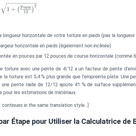
pente}
2
Pente
1
+
(
)
12
1 +
Pente}}
a longueur horizontale de votre toiture en pieds (pas la longueur 
largeur horizontale en pieds (également non inclinée)
ontée en pouces par 12 pouces de course horizontale (comme 6
 toiture avec une pente de 4/12 a un facteur de pente d'envir
de la toiture est 5,4 % plus grande que l'empreinte plate. Une
t une pente raide de 12/12 ajoute 41 % de surface supplémenta
e pour les estimations de matériaux.
ontinues in the same translation style...]
par Étape pour Utiliser la Calculatrice de