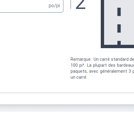
itch:
4
/12
po/pi
Remarque : Un carré standard d
100 pi². La plupart des bardea
paquets, avec généralement 3 
Width:
un carré.