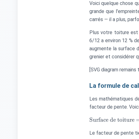
Voici quelque chose qu
grande que l'empreint
carrés — il a plus, parf
Plus votre toiture es
6/12 a environ 12 % de
augmente la surface d
grenier et considérer q
[SVG diagram remains t
La formule de cal
Les mathématiques der
facteur de pente. Voic
\text{Surface de
Surface de toiture
toiture} =
Le facteur de pente ti
\text{Longueur}