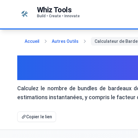
Passer au contenu
Whiz Tools
🛠️
Build • Create • Innovate
Accueil
Autres Outils
Calculateur de Barde
Calculateur de Bardeaux
Nécessaires
Calculez le nombre de bundles de bardeaux don
estimations instantanées, y compris le facteur 
Copier le lien