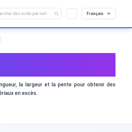
💡 Aimez-vous cet outil ? Aidez-nous à le
×
Français
rendre encore meilleur !
Cliquez pour ouvrir →
 Bundles et des Carrés
gueur, la largeur et la pente pour obtenir des
ériaux en excès.