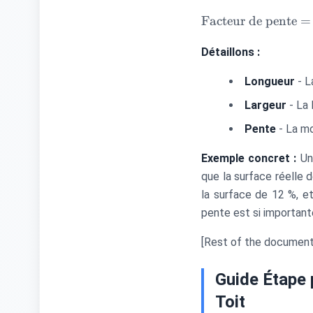
\times
\text{Facteur de 
\text{Largeur}
Facteur de pente
=
= \sqrt{
\times
\left(\frac{\text{
\text{Facteur de
Détaillons :
{12}\right)^2}
pente}
Longueur
- L
Largeur
- La 
Pente
- La m
Exemple concret :
Une
que la surface réelle 
la surface de 12 %, e
pente est si important
[Rest of the document c
Guide Étape 
Toit