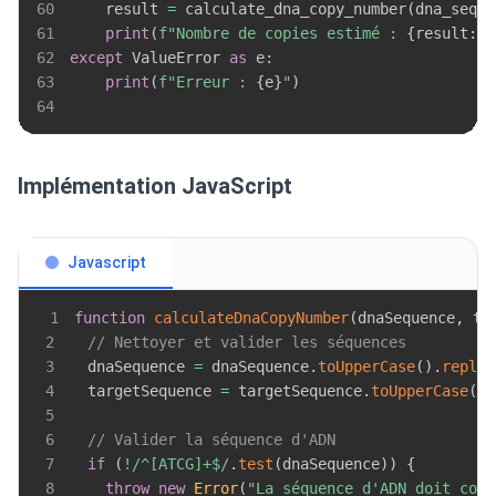
60
    result 
=
 calculate_dna_copy_number
(
dna_seq
,
 
61
print
(
f"Nombre de copies estimé : 
{
result
:
,
}
62
except
 ValueError 
as
 e
:
63
print
(
f"Erreur : 
{
e
}
"
)
64
Implémentation JavaScript
Javascript
1
function
calculateDnaCopyNumber
(
dnaSequence
,
 ta
2
// Nettoyer et valider les séquences
3
  dnaSequence 
=
 dnaSequence
.
toUpperCase
(
)
.
replac
4
  targetSequence 
=
 targetSequence
.
toUpperCase
(
)
.
5
6
// Valider la séquence d'ADN
7
if
(
!
/
^[ATCG]+$
/
.
test
(
dnaSequence
)
)
{
8
throw
new
Error
(
"La séquence d'ADN doit cont