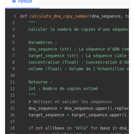
Python
1
def
calculate_dna_copy_number
(
dna_sequence
,
 tar
2
3
4
5
6
7
8
9
10
11
12
13
    """
14
# Nettoyer et valider les séquences
15
    dna_sequence 
=
 dna_sequence
.
upper
(
)
.
replace
(
16
    target_sequence 
=
 target_sequence
.
upper
(
)
.
re
17
18
if
not
all
(
base 
in
"ATCG"
for
 base 
in
 dna_se