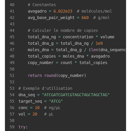
40
# Constantes
41
    avogadro 
=
6.022e23
# molécules/mol
42
    avg_base_pair_weight 
=
660
# g/mol
43
44
# Calculer le nombre de copies
45
    total_dna_ng 
=
 concentration 
*
46
    total_dna_g 
=
 total_dna_ng 
/
1e9
47
    moles_dna 
=
 total_dna_g 
/
(
len
(
dna_sequence
)
48
    total_copies 
=
 moles_dna 
*
49
    copy_number 
=
 count 
*
50
51
return
round
(
copy_number
)
52
53
# Exemple d'utilisation
54
dna_seq 
=
"ATCGATCGATCGTAGCTAGCTAGCTAG"
55
target_seq 
=
"ATCG"
56
conc 
=
10
# ng/μL
57
vol 
=
20
# μL
58
59
try
: