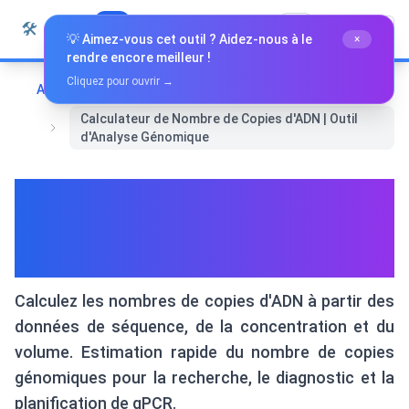
Passer au contenu
🛠️
Whiz Tools
Tous les outils
Français
💡 Aimez-vous cet outil ? Aidez-nous à le
×
rendre encore meilleur !
Cliquez pour ouvrir →
Accueil
Outils spécialisés
Calculateur de Nombre de Copies d'ADN | Outil
d'Analyse Génomique
Calculateur de Nombre de
Copies d'ADN | Outil d'Analyse
Génomique
Calculez les nombres de copies d'ADN à partir des
données de séquence, de la concentration et du
volume. Estimation rapide du nombre de copies
génomiques pour la recherche, le diagnostic et la
planification de qPCR.