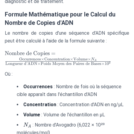
diagnostic et de traitement.
Formule Mathématique pour le Calcul du
Nombre de Copies d'ADN
Le nombre de copies d'une séquence d'ADN spécifique
peut être calculé à l'aide de la formule suivante :
\text{Nombre de
Nombre de Copies
=
Copies} =
Occurrences
×
Concentration
×
Volume
×
N
A
9
Longueur d’ADN
×
Poids Moyen des Paires de Bases
×
1
0
\frac{\text{Occurrences}
\times
Où :
\text{Concentration}
Occurrences
: Nombre de fois où la séquence
\times \text{Volume}
\times N_A}
cible apparaît dans l'échantillon d'ADN
{\text{Longueur
Concentration
: Concentration d'ADN en ng/μL
d'ADN} \times
\text{Poids Moyen des
Volume
: Volume de l'échantillon en μL
Paires de Bases} \times
N_A
: Nombre d'Avogadro (6,022 × 10²³
N
A
10^9}
molécules/mol)