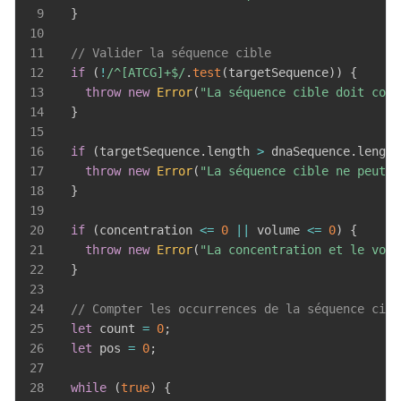
9
}
10
11
// Valider la séquence cible
12
if
(
!
/
^[ATCG]+$
/
.
test
(
targetSequence
)
)
{
13
throw
new
Error
(
"La séquence cible doit cont
14
}
15
16
if
(
targetSequence
.
length
>
 dnaSequence
.
length
17
throw
new
Error
(
"La séquence cible ne peut p
18
}
19
20
if
(
concentration 
<=
0
||
 volume 
<=
0
)
{
21
throw
new
Error
(
"La concentration et le volu
22
}
23
24
// Compter les occurrences de la séquence cibl
25
let
 count 
=
0
;
26
let
 pos 
=
0
;
27
28
while
(
true
)
{