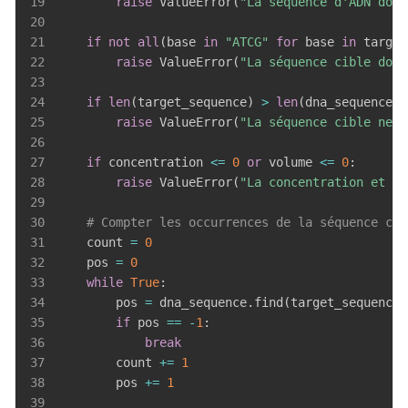
19
raise
 ValueError
(
"La séquence d'ADN doit
20
21
if
not
all
(
base 
in
"ATCG"
for
 base 
in
 target
22
raise
 ValueError
(
"La séquence cible doit
23
24
if
len
(
target_sequence
)
>
len
(
dna_sequence
)
:
25
raise
 ValueError
(
"La séquence cible ne p
26
27
if
 concentration 
<=
0
or
 volume 
<=
0
:
28
raise
 ValueError
(
"La concentration et le
29
30
# Compter les occurrences de la séquence cib
31
    count 
=
0
32
    pos 
=
0
33
while
True
:
34
        pos 
=
 dna_sequence
.
find
(
target_sequence
,
35
if
 pos 
==
-
1
:
36
break
37
        count 
+=
1
38
        pos 
+=
1
39