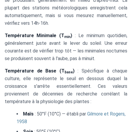
se produisant généralement en milieu d'après-midi. La
plupart des stations météorologiques enregistrent cela
automatiquement, mais si vous mesurez manuellement,
vérifiez vers 14h-16h.
Température Minimale (T
)
: Le minimum quotidien,
min
généralement juste avant le lever du soleil. Une erreur
courante est de vérifier trop tôt — les minimales nocturnes
se produisent souvent à l'aube, pas à minuit.
Température de Base (T
)
: Spécifique à chaque
base
culture, elle représente le seuil en dessous duquel la
croissance s'arrête essentiellement. Ces valeurs
proviennent de décennies de recherche corrélant la
température à la physiologie des plantes :
Maïs
: 50°F (10°C) — établi par
Gilmore et Rogers,
1958
Soja
: 50°F (10°C)