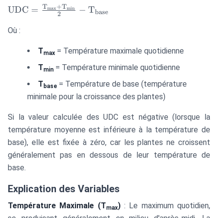
T
+
T
\text{UDC} =
UDC
=
−
T
max
min
base
2
\frac{\text{T}_{\text{max}}
Où :
+ \text{T}_{\text{min}}}
{2} - \text{T}_{\text{base}}
T
= Température maximale quotidienne
max
T
= Température minimale quotidienne
min
T
= Température de base (température
base
minimale pour la croissance des plantes)
Si la valeur calculée des UDC est négative (lorsque la
température moyenne est inférieure à la température de
base), elle est fixée à zéro, car les plantes ne croissent
généralement pas en dessous de leur température de
base.
Explication des Variables
Température Maximale (T
)
: Le maximum quotidien,
max