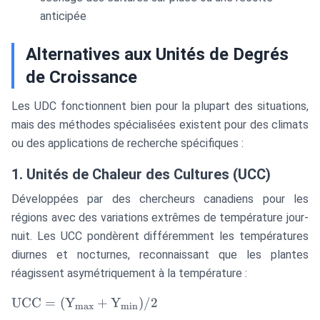
anticipée
Alternatives aux Unités de Degrés
de Croissance
Les UDC fonctionnent bien pour la plupart des situations,
mais des méthodes spécialisées existent pour des climats
ou des applications de recherche spécifiques :
1. Unités de Chaleur des Cultures (UCC)
Développées par des chercheurs canadiens pour les
régions avec des variations extrêmes de température jour-
nuit. Les UCC pondèrent différemment les températures
diurnes et nocturnes, reconnaissant que les plantes
réagissent asymétriquement à la température :
\text{UCC} =
UCC
=
(
Y
+
Y
)
/2
max
min
(\text{Y}_{\text{max}}