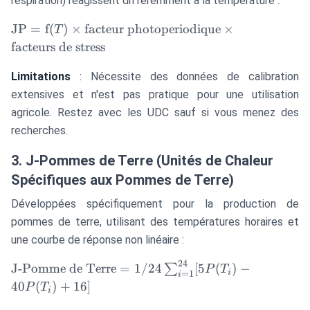
respiration) réagissent différemment à la température :
\text{JP} =
JP
=
f
(
)
×
facteur photoperiodique
×
T
\text{f}(T)
facteurs de stress
\times
\text{facteur
Limitations
: Nécessite des données de calibration
photoperiodique}
extensives et n'est pas pratique pour une utilisation
\times
agricole. Restez avec les UDC sauf si vous menez des
\text{facteurs de
recherches.
stress}
3. J-Pommes de Terre (Unités de Chaleur
Spécifiques aux Pommes de Terre)
Développées spécifiquement pour la production de
pommes de terre, utilisant des températures horaires et
une courbe de réponse non linéaire :
24
\text{J-Pomme
J-Pomme de Terre
=
1/24
[
5
(
)
−
∑
P
T
i
=
1
i
de Terre} = 1/24
40
(
)
+
16
]
P
T
i
\sum_{i=1}^{24}