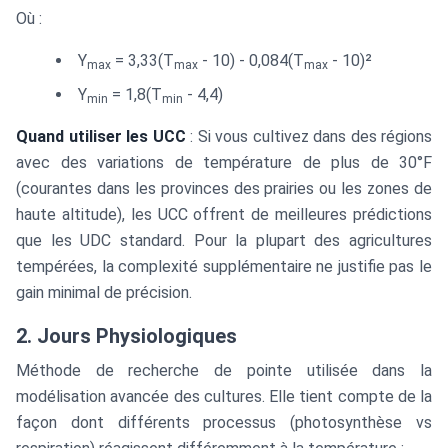
Où :
+
\text{Y}_{\text{min}})
Y
= 3,33(T
- 10) - 0,084(T
- 10)²
/ 2
max
max
max
Y
= 1,8(T
- 4,4)
min
min
Quand utiliser les UCC
: Si vous cultivez dans des régions
avec des variations de température de plus de 30°F
(courantes dans les provinces des prairies ou les zones de
haute altitude), les UCC offrent de meilleures prédictions
que les UDC standard. Pour la plupart des agricultures
tempérées, la complexité supplémentaire ne justifie pas le
gain minimal de précision.
2. Jours Physiologiques
Méthode de recherche de pointe utilisée dans la
modélisation avancée des cultures. Elle tient compte de la
façon dont différents processus (photosynthèse vs