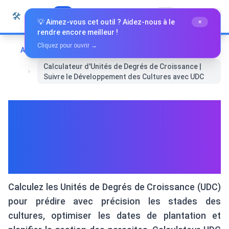
Passer au contenu
🛠️
Whiz Tools
Tous les outils
Français
💡 Aimez-vous cet outil ? Aidez-nous à le
×
rendre encore meilleur !
Cliquez pour ouvrir →
Accueil
Outils spécialisés
Calculateur d'Unités de Degrés de Croissance |
Suivre le Développement des Cultures avec UDC
Calculateur d'Unités de
Degrés de Croissance | Suivre
le Développement des
Cultures avec UDC
Calculez les Unités de Degrés de Croissance (UDC)
pour prédire avec précision les stades des
cultures, optimiser les dates de plantation et