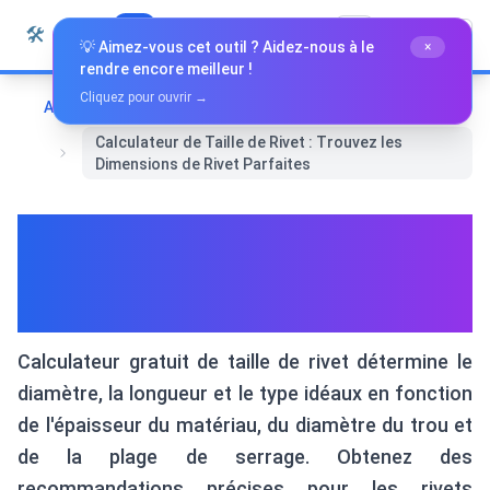
Passer au contenu
🛠️
Whiz Tools
Tous les outils
Français
💡 Aimez-vous cet outil ? Aidez-nous à le
×
rendre encore meilleur !
Cliquez pour ouvrir →
Accueil
Outils spécialisés
Calculateur de Taille de Rivet : Trouvez les
Dimensions de Rivet Parfaites
Calculateur de Taille de Rivet :
Trouvez les Dimensions de
Rivet Parfaites
Calculateur gratuit de taille de rivet détermine le
diamètre, la longueur et le type idéaux en fonction
de l'épaisseur du matériau, du diamètre du trou et
de la plage de serrage. Obtenez des
recommandations précises pour les rivets