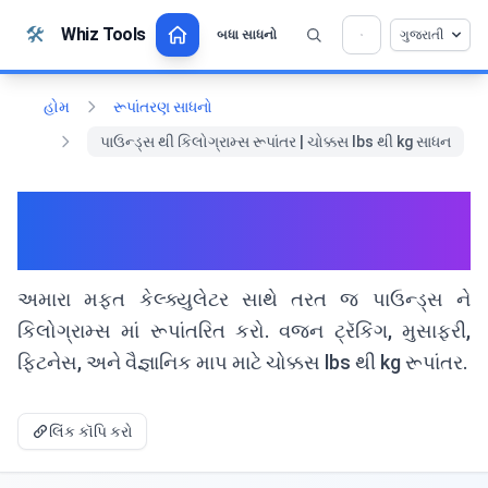
સામગ્રી પર જાઓ
🛠️
Whiz Tools
બધા સાધનો
ગુજરાતી
💡 આ સાધન પસંદ કરો? તમારી મદદથી અને વધુ શ્રેષ્ઠ
×
બનાવો!
ખોલવા માટે ક્લિક કરો →
હોમ
રૂપાંતરણ સાધનો
પાઉન્ડ્સ થી કિલોગ્રામ્સ રૂપાંતર | ચોક્કસ lbs થી kg સાધન
પાઉન્ડ્સ થી કિલોગ્રામ્સ રૂપાંતર |
ચોક્કસ lbs થી kg સાધન
અમારા મફત કેલ્ક્યુલેટર સાથે તરત જ પાઉન્ડ્સ ને
કિલોગ્રામ્સ માં રૂપાંતરિત કરો. વજન ટ્રૅકિંગ, મુસાફરી,
ફિટનેસ, અને વૈજ્ઞાનિક માપ માટે ચોક્કસ lbs થી kg રૂપાંતર.
લિંક કૉપિ કરો