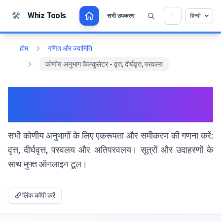
सामग्री पर जाएं
🛠️
Whiz Tools
सभी उपकरण
हिन्दी
💡 क्या आप इस टूल को पसंद करते हैं? हमें इसे और बेहतर बनाने
×
में मदद करें!
खोलने के लिए क्लिक करें →
होम
गणित और ज्यामिति
कोणीय अनुभाग कैलकुलेटर - वृत्त, दीर्घवृत्त, परवलय
कोणीय अनुभाग कैलकुलेटर - वृत्त,
दीर्घवृत्त, परवलय
सभी कोणीय अनुभागों के लिए एकरूपता और समीकरण की गणना करें:
वृत्त, दीर्घवृत्त, परवलय और अतिपरवलय। सूत्रों और उदाहरणों के
साथ मुफ्त ऑनलाइन टूल।
लिंक कॉपी करें