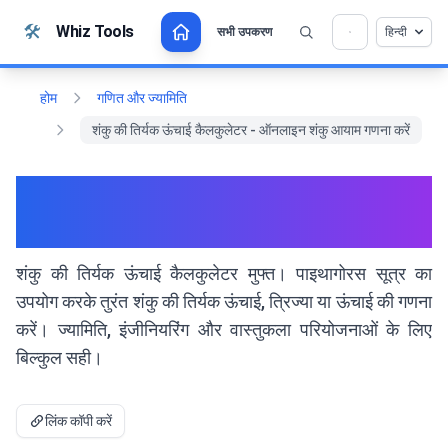
सामग्री पर जाएं
🛠️
Whiz Tools
सभी उपकरण
हिन्दी
💡 क्या आप इस टूल को पसंद करते हैं? हमें इसे और बेहतर बनाने
×
में मदद करें!
खोलने के लिए क्लिक करें →
होम
गणित और ज्यामिति
शंकु की तिर्यक ऊंचाई कैलकुलेटर - ऑनलाइन शंकु आयाम गणना करें
शंकु की तिर्यक ऊंचाई कैलकुलेटर -
ऑनलाइन शंकु आयाम गणना करें
शंकु की तिर्यक ऊंचाई कैलकुलेटर मुफ्त। पाइथागोरस सूत्र का
उपयोग करके तुरंत शंकु की तिर्यक ऊंचाई, त्रिज्या या ऊंचाई की गणना
करें। ज्यामिति, इंजीनियरिंग और वास्तुकला परियोजनाओं के लिए
बिल्कुल सही।
लिंक कॉपी करें