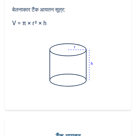
बेलनाकार टैंक आयतन सूत्र:
V = π × r² × h
r
h