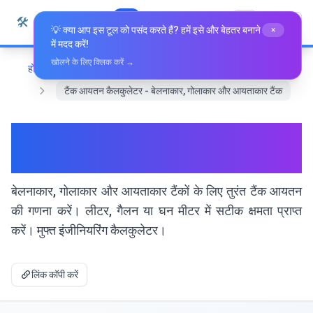
सामग्री पर जाएं
🛠️
Whiz Tools
सभी उपकरण
हिन्दी
💡 क्या आप इस टूल को पसंद करते हैं? हमें इसे और बेहतर बनाने
×
में मदद करें!
खोलने के लिए क्लिक करें →
होम
गणित और ज्यामिति
टैंक आयतन कैलकुलेटर - बेलनाकार, गोलाकार और आयताकार टैंक
टैंक आयतन कैलकुलेटर - बेलनाकार,
गोलाकार और आयताकार टैंक
बेलनाकार, गोलाकार और आयताकार टैंकों के लिए तुरंत टैंक आयतन
की गणना करें। लीटर, गैलन या घन मीटर में सटीक क्षमता प्राप्त
करें। मुफ्त इंजीनियरिंग कैलकुलेटर।
लिंक कॉपी करें