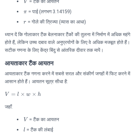
V
= टैंक का आयतन
V
\pi
\times
\pi
= पाई (लगभग 3.14159)
π
r^3
r
= गोले की त्रिज्या (व्यास का आधा)
r
ध्यान दें कि गोलाकार टैंक बेलनाकार टैंकों की तुलना में निर्माण में अधिक महंगे
होते हैं, लेकिन उच्च दबाव वाले अनुप्रयोगों के लिए वे अधिक मजबूत होते हैं।
सटीक गणना के लिए केंद्र बिंदु से आंतरिक दीवार तक मापें।
आयताकार टैंक आयतन
आयताकार टैंक गणना करने में सबसे सरल और संकीर्ण जगहों में फिट करने में
आसान होते हैं। आयतन सूत्र सीधा है:
V = l
=
×
×
V
l
w
h
\times
जहाँ:
w
\times
V
= टैंक का आयतन
V
h
l
= टैंक की लंबाई
l