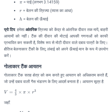
h
\pi
= पाई (लगभग 3.14159)
π
r
= बेलन की त्रिज्या (व्यास का आधा)
r
h
= बेलन की ऊँचाई
h
प्रो टिप
: हमेशा
आंतरिक
त्रिज्या को केंद्र से आंतरिक दीवार तक मापें, बाहरी
आयामों को नहीं। टैंक की दीवार की मोटाई आपकी गणनाओं को काफी
प्रभावित कर सकती है, विशेष रूप से मोटी दीवार वाले दबाव पात्रों के लिए।
क्षैतिज बेलनाकार टैंकों के लिए, लंबाई को अपने ऊँचाई मान के रूप में उपयोग
करें।
गोलाकार टैंक आयतन
गोलाकार टैंक सतह क्षेत्र को कम करते हुए आयतन को अधिकतम करते हैं,
जो उन्हें दबाव वाली गैस भंडारण के लिए आदर्श बनाता है। आयतन सूत्र है:
4
3
V =
=
×
×
V
π
r
3
\frac{4}
जहाँ:
{3}
\times