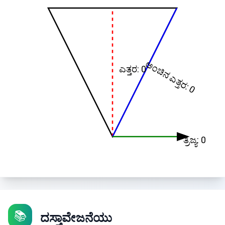
ಅಂಚಿನ ಎತ್ತರ
ಎತ್ತರ
:
0
:
0
ತ್ರಿಜ್ಯ
:
0
📚
ದಸ್ತಾವೇಜನೆಯು