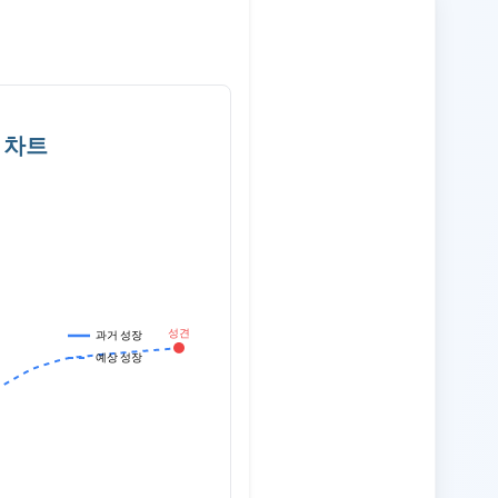
 차트
성견
과거 성장
예상 성장