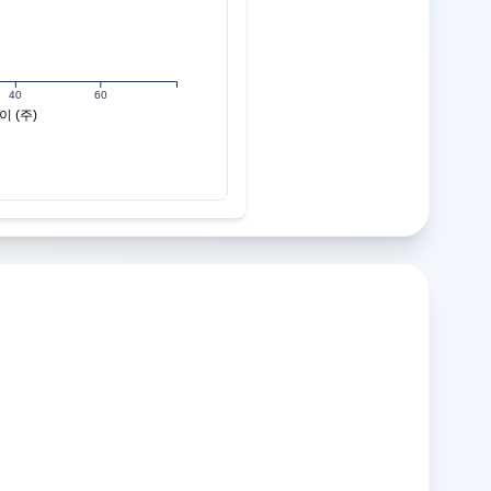
40
60
이 (주)