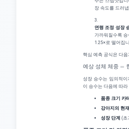
주는 스냅샷입니다
장 속도를 드러냅
연령 조정 성장 
가까워질수록 승수
1.25×로 떨어집
핵심 예측 공식은 다음
\text{예
예상
성체
체중
=
상 성체
성장 승수는 임의적이
체중} =
\text{현
이 승수는 다음에 따라
재 체
품종 크기 카
중}
\times
강아지의 현재
\text{성
성장 단계
(초
장 승
수}