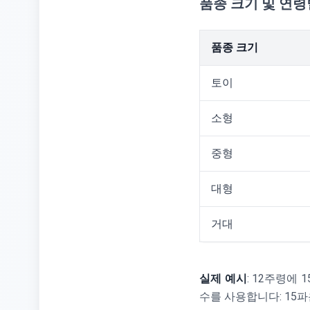
품종 크기 및 연령
품종 크기
토이
소형
중형
대형
거대
실제 예시
: 12주령에
수를 사용합니다: 15파운