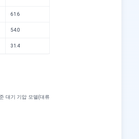
61.6
54.0
31.4
준 대기 기압 모델(대류