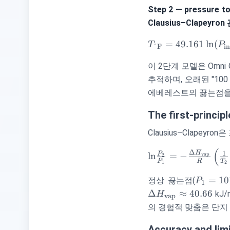
Step 2 — pressure to 
Clausius–Clapeyro
T_{\text{°F}
=
49.161
ln
(
T
P
°F
i
49.161
이 2단계 모델은 Omni 
\ln(P_{\text{inHg
+ 44.932, \qq
추적하며, 오래된 "10
T_{\text{°C}
에베레스트의 끓는점을 
(T_{\text{°F}
32)\times\tfrac{5}
The first-princip
{9}
Clausius–Clapeyro
(
\ln\!\frac{P_2}
Δ
H
1
P
ln
=
−
vap
2
P
R
T
1
2
{P_1} = -
\frac{\Delta
P_1 =
=
10
정상 끓는점(
P
1
H_{\text{vap}}}
101.325
Δ
≈
40.66
kJ/
H
vap
{R}\left(\frac{1}
의 경험적 맞춤은 단지 
{T_2} - \frac{1}
{T_1}\right)
Accuracy and lim