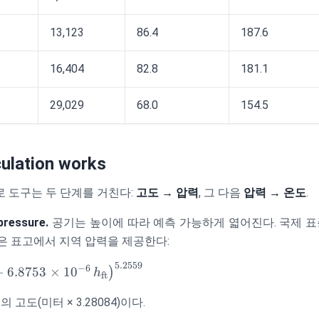
13,123
86.4
187.6
16,404
82.8
181.1
29,029
68.0
154.5
ulation works
 도구는 두 단계를 거친다:
고도 → 압력
, 그 다음
압력 → 온도
.
pressure.
공기는 높이에 따라 예측 가능하게 엷어진다. 국제 표
효)은 표고에서 지역 압력을 제공한다:
5.2559
} = 29.921
−
6
−
6.8753
×
1
0
)
h
ft
mes10^{-6}\,
}
ht)^{5.2559}
 고도(미터 × 3.28084)이다.