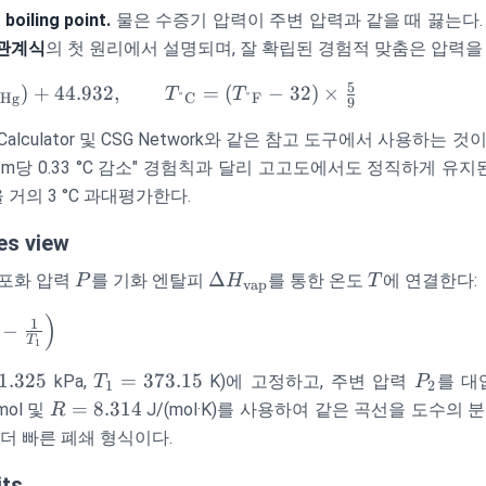
boiling point.
물은 수증기 압력이 주변 압력과 같을 때 끓는다.
n 관계식
의 첫 원리에서 설명되며, 잘 확립된 경험적 맞춤은 압력을
5
} =
)
+
44.932
,
=
(
−
32
)
×
T
T
nHg
°C
°F
9
Calculator 및 CSG Network와 같은 참고 도구에서 사용하는 
}})
uad
0 m당 0.33 °C 감소" 경험칙과 달리 고고도에서도 정직하게 유지
} =
거의 3 °C 과대평가한다.
} -
les view
P
\Delta
T
Δ
n은 포화 압력
를 기화 엔탈피
를 통한 온도
에 연결한다:
P
H
T
vap
H_{\text{vap}}
)
1
−
T
1
T_1 =
P_2
1.325
=
373.15
kPa,
K)에 고정하고, 주변 압력
를 대
T
P
1
2
373.15
R =
=
8.314
mol 및
J/(mol·K)를 사용하여 같은 곡선을 도수의 
R
8.314
더 빠른 폐쇄 형식이다.
its