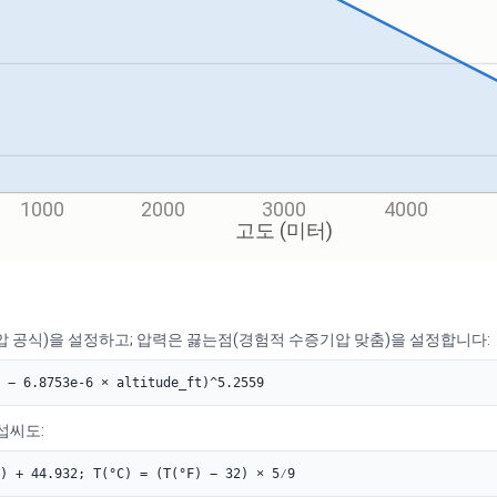
1000
2000
3000
4000
고도 (미터)
압 공식)을 설정하고; 압력은 끓는점(경험적 수증기압 맞춤)을 설정합니다:
 − 6.8753e-6 × altitude_ft)^5.2559
섭씨도:
) + 44.932; T(°C) = (T(°F) − 32) × 5⁄9