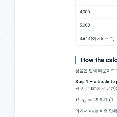
4,000
5,000
8,848 (에베레스트)
How the calc
끓음은 압력 때문이므로
Step 1 — altitude to 
권 0–11 km에서 유
P_{\text{inHg}
=
29.921
1
(
P
inHg
\left(1 - 6.8753\ti
h_{\text{ft}
h_{\text{ft}}\rig
여기서
는 피트 단위의
h
ft