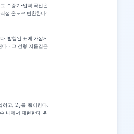
 그 수증기-압력 곡선은
 직접 온도로 변환한다:
것이다. 발행된 표에 가깝게
된다 - 그 선형 지름길은
T_2
\Delta
입하고,
를 풀이한다.
T
2
H_{\text{vap}}
분수 내에서 재현한다; 위
\approx 40.66