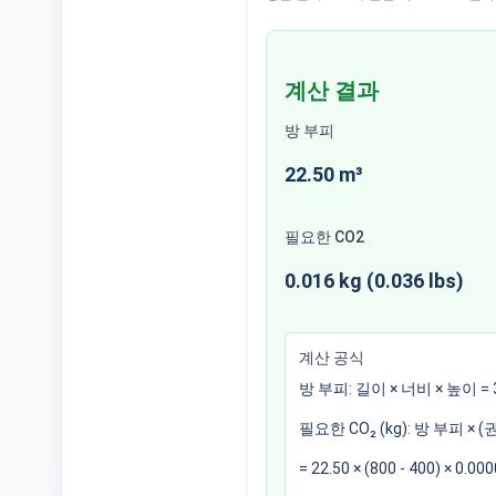
계산 결과
방 부피
22.50
m³
필요한 CO2
0.016 kg (0.036 lbs)
계산 공식
방 부피
:
길이
×
너비
×
높이
=
필요한 CO₂ (kg)
:
방 부피
× (
권
=
22.50
× (
800
-
400
) × 0.00