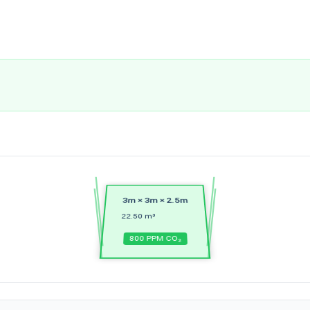
3
m ×
3
m ×
2.5
m
22.50
m³
800
PPM CO₂