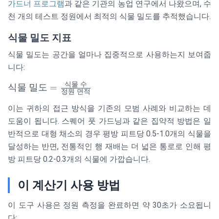
가드너 프로그램
과 같은 기관의 농업 연구에서 나왔으며, 수
천 개의 테스트 정원에서 최적의 식물 밀도를 추적했습니다.
식물 밀도 지표
식물 밀도는 공간을 얼마나 집중적으로 사용하는지 보여줍
니다:
식물
수
\text{식물 밀
식물
밀도
=
정원
면적
도} =
이는 귀하의 접근 방식을 기존의 모범 사례와 비교하는 데
\frac{\text{식
물 수}}
도움이 됩니다. 스퀘어 풋 가드닝과 같은 집약적 방법은 일
{\text{정원
반적으로 대형 채소의 경우 평방 피트당 0.5-1.0개의 식물을
면적}}
달성하는 반면, 전통적인 행 재배는 더 넓은 통로로 인해 평
방 피트당 0.2-0.3개의 식물에 가깝습니다.
이 계산기 사용 방법
이 도구 사용은 정원 측정을 완료하면 약 30초가 소요됩니
다: