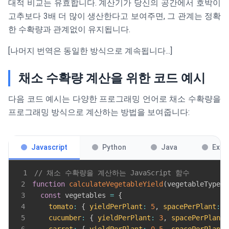
대적 비교는 유효합니다. 계산기가 당신의 공간에서 호박이
고추보다 3배 더 많이 생산한다고 보여주면, 그 관계는 정확
한 수확량과 관계없이 유지됩니다.
[나머지 번역은 동일한 방식으로 계속됩니다...]
채소 수확량 계산을 위한 코드 예시
다음 코드 예시는 다양한 프로그래밍 언어로 채소 수확량을
프로그래밍 방식으로 계산하는 방법을 보여줍니다:
Javascript
Python
Java
Exce
1
// 채소 수확량을 계산하는 JavaScript 함수
2
function
calculateVegetableYield
(
vegetableType
,
 
3
const
 vegetables 
=
{
4
tomato
:
{
yieldPerPlant
:
5
,
spacePerPlant
:
4
5
cucumber
:
{
yieldPerPlant
:
3
,
spacePerPlant
: