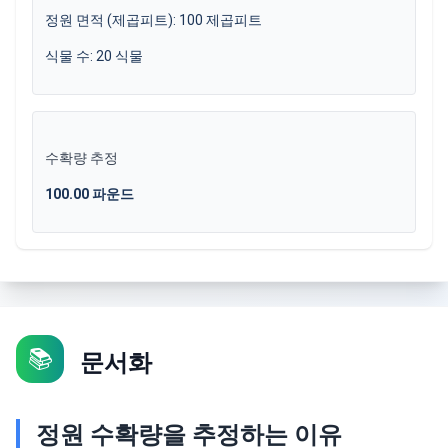
정원 면적 (제곱피트)
:
100
제곱피트
식물 수
:
20
식물
수확량 추정
100.00
파운드
📚
문서화
정원 수확량을 추정하는 이유