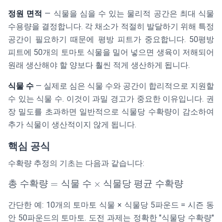
정원 면적
— 식물을 심을 수 있는 물리적 공간은 최대 식물
수용량을 결정합니다. 각 채소가 적절히 발달하기 위해 특정
공간이 필요하기 때문에 평방 피트가 중요합니다. 50평방
피트에 50개의 토마토 식물을 밀어 넣으면 생육이 저해되어
원래 생산해야 할 양보다 훨씬 적게 생산하게 됩니다.
식물 수
— 실제로 심은 식물 수와 공간이 합리적으로 지원할
수 있는 식물 수. 이것이 과밀 경고가 중요한 이유입니다. 권
장 밀도를 초과하면 일반적으로 식물당 수확량이 감소하여
추가 식물이 생산적이지 않게 됩니다.
핵심 공식
수확량 추정의 기초는 다음과 같습니다:
\text{총
총
수확량
=
식물
수
×
식물당
평균
수확량
수확량}
간단한 예: 10개의 토마토 식물 × 식물당 5파운드 = 시즌 동
=
\text{식
안 50파운드의 토마토. 도전 과제는 정확한 "식물당 수확량"