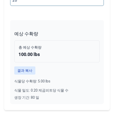
예상 수확량
총 예상 수확량
100.00 lbs
결과 복사
식물당 수확량
:
5.00 lbs
식물 밀도
:
0.20
제곱피트당 식물 수
생장 기간
:
80
일