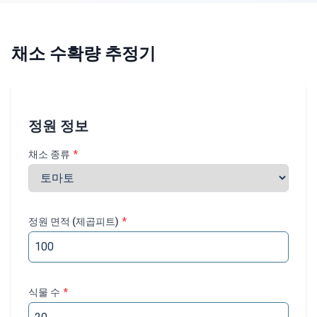
채소 수확량 추정기
정원 정보
채소 종류
*
정원 면적 (제곱피트)
*
식물 수
*