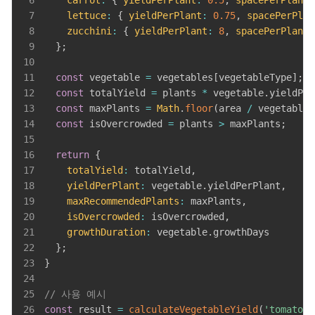
6
carrot
:
{
yieldPerPlant
:
0.5
,
spacePerPlant
:
7
lettuce
:
{
yieldPerPlant
:
0.75
,
spacePerPlan
8
zucchini
:
{
yieldPerPlant
:
8
,
spacePerPlant
:
9
}
;
10
11
const
 vegetable 
=
 vegetables
[
vegetableType
]
;
12
const
 totalYield 
=
 plants 
*
 vegetable
.
yieldPer
13
const
 maxPlants 
=
Math
.
floor
(
area 
/
 vegetable
.
14
const
 isOvercrowded 
=
 plants 
>
 maxPlants
;
15
16
return
{
17
totalYield
:
 totalYield
,
18
yieldPerPlant
:
 vegetable
.
yieldPerPlant
,
19
maxRecommendedPlants
:
 maxPlants
,
20
isOvercrowded
:
 isOvercrowded
,
21
growthDuration
:
 vegetable
.
growthDays
22
}
;
23
}
24
25
// 사용 예시
26
const
 result 
=
calculateVegetableYield
(
'tomato'
,