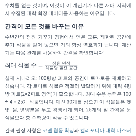
물 수}
수치를 얻는 것이며, 이것이 이 계산기가 다른 재배 지역에
\times
서 수집된 대학 확장 데이터를 사용하는 이유입니다.
\text{식
물당 평
간격이 모든 것을 바꾸는 이유
균 수확
수년간의 정원 가꾸기 경험에서 얻은 교훈: 제한된 공간에
량}
추가 식물을 밀어 넣으면 거의 항상 역효과가 납니다. 계산
기는 다음 관계를 사용하여 간격을 확인합니다:
정원
면적
\text{최대 식
최대
식물
수
=
식물당
필요
공간
물 수} =
실제 시나리오: 100평방 피트의 공간에 토마토를 재배하고
\frac{\text{정
원 면적}}
싶습니다. 각 토마토 식물은 적절히 발달하기 위해 대략 4평
{\text{식물당
방 피트(2×2피트 영역)가 필요합니다. 최대 수용 능력은 100
필요 공간}}
÷ 4 = 25개 식물입니다. 대신 30개를 심으면 이 식물들은 햇
빛, 물, 영양분을 두고 경쟁하게 되어, 25개의 잘 간격을 둔
식물보다 총 수확량이 적을 수 있습니다.
간격 권장 사항은
코넬 협동 확장
과
캘리포니아 대학 마스터