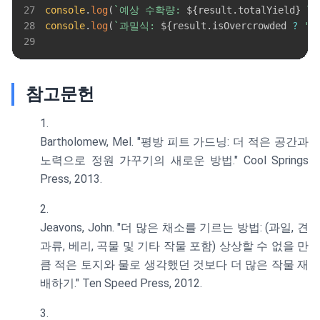
27
console
.
log
(
`
예상 수확량: 
${
result
.
totalYield
}
 lb
28
console
.
log
(
`
과밀식: 
${
result
.
isOvercrowded
?
'예
29
참고문헌
Bartholomew, Mel. "평방 피트 가드닝: 더 적은 공간과
노력으로 정원 가꾸기의 새로운 방법." Cool Springs
Press, 2013.
Jeavons, John. "더 많은 채소를 기르는 방법: (과일, 견
과류, 베리, 곡물 및 기타 작물 포함) 상상할 수 없을 만
큼 적은 토지와 물로 생각했던 것보다 더 많은 작물 재
배하기." Ten Speed Press, 2012.