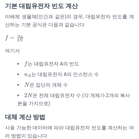
기본 대립유전자 빈도 계산
이배체 생물체(인간과 같은)의 경우, 대립유전자 빈도를 계
산하는 기본 공식은 다음과 같습니다:
f =
n
=
f
A
2
N
\frac{n_A}
여기서:
{2N}
f
는 대립유전자 A의 빈도
f
n_A
는 대립유전자 A의 인스턴스 수
n
A
N
은 집단의 개체 수
N
2N
2
은 전체 대립유전자 수 (각 개체가 2개의 복사
N
본을 가지므로)
대체 계산 방법
사용 가능한 데이터에 따라 대립유전자 빈도를 계산하는 여
러 방법이 있습니다: