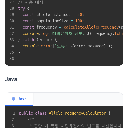
27
// 사용 예시
28
try
{
29
const
 alleleInstances 
=
50
;
30
const
 populationSize 
=
100
;
31
const
 frequency 
=
calculateAlleleFrequency
(
all
32
console
.
log
(
`
대립유전자 빈도: 
${
frequency
.
toFix
33
}
catch
(
error
)
{
34
console
.
error
(
`
오류: 
${
error
.
message
}
`
)
;
35
}
36
Java
Java
1
public
class
AlleleFrequencyCalculator
{
2
3