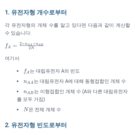
1. 유전자형 개수로부터
각 유전자형의 개체 수를 알고 있다면 다음과 같이 계산할
수 있습니다:
2
×
+
f_A =
n
n
=
f
AA
A
B
A
2
N
\frac{2
여기서:
\times
n_{AA}
f_A
는 대립유전자 A의 빈도
f
+
A
n_{AB}}
n_{AA}
는 대립유전자 A에 대해 동형접합인 개체 수
n
AA
{2N}
n_{AB}
는 이형접합인 개체 수 (A와 다른 대립유전자
n
A
B
를 모두 가짐)
N
은 전체 개체 수
N
2. 유전자형 빈도로부터