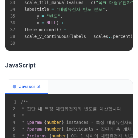
33
  scale_fill_manual
(
values 
=
 c
(
"목표 대립유전자"
34
  labs
(
title 
=
"대립유전자 빈도 분포"
,
35
       y 
=
"빈도"
,
36
       x 
=
NULL
)
+
37
  theme_minimal
(
)
+
38
  scale_y_continuous
(
labels 
=
 scales
::
percent
)
39
JavaScript
Javascript
1
2
3
4
 * 
@param
{
number
}
instances
5
 * 
@param
{
number
}
individuals
6
 * 
@returns
{
number
}