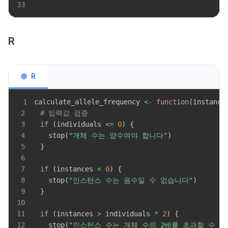
33
R
R
1
calculate_allele_frequency 
<-
function
(
instance
2
# 입력값 검증
3
if
(
individuals 
<=
0
)
{
4
    stop
(
"개체 수는 양수여야 합니다"
)
5
}
6
7
if
(
instances 
<
0
)
{
8
    stop
(
"인스턴스 수는 음수일 수 없습니다"
)
9
}
10
11
if
(
instances 
>
 individuals 
*
2
)
{
12
    stop
(
"인스턴스 수는 개체 수의 2배를 초과할 수 없