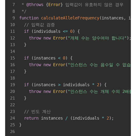
7
 * 
@throws
{
Error
}
8
 */
9
function
calculateAlleleFrequency
(
instances
,
 ind
10
// 입력값 검증
11
if
(
individuals 
<=
0
)
{
12
throw
new
Error
(
"개체 수는 양수여야 합니다"
)
;
13
}
14
15
if
(
instances 
<
0
)
{
16
throw
new
Error
(
"인스턴스 수는 음수일 수 없습니
17
}
18
19
if
(
instances 
>
 individuals 
*
2
)
{
20
throw
new
Error
(
"인스턴스 수는 개체 수의 2배를
21
}
22
23
// 빈도 계산
24
return
 instances 
/
(
individuals 
*
2
)
;
25
}
26