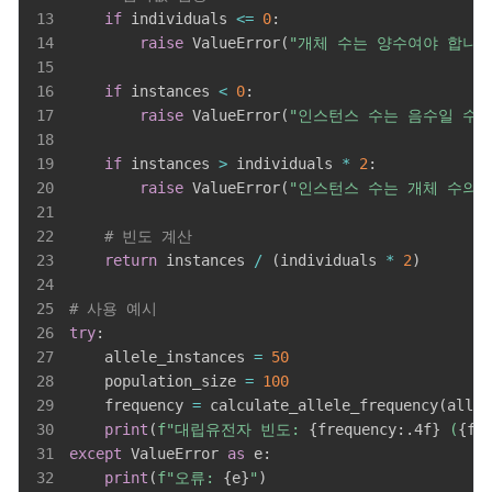
13
if
 individuals 
<=
0
:
14
raise
 ValueError
(
"개체 수는 양수여야 합니다
15
16
if
 instances 
<
0
:
17
raise
 ValueError
(
"인스턴스 수는 음수일 수 
18
19
if
 instances 
>
 individuals 
*
2
:
20
raise
 ValueError
(
"인스턴스 수는 개체 수의 
21
22
# 빈도 계산
23
return
 instances 
/
(
individuals 
*
2
)
24
25
# 사용 예시
26
try
:
27
    allele_instances 
=
50
28
    population_size 
=
100
29
    frequency 
=
 calculate_allele_frequency
(
allel
30
print
(
f"대립유전자 빈도: 
{
frequency
:
.4f
}
 (
{
fr
31
except
 ValueError 
as
 e
:
32
print
(
f"오류: 
{
e
}
"
)