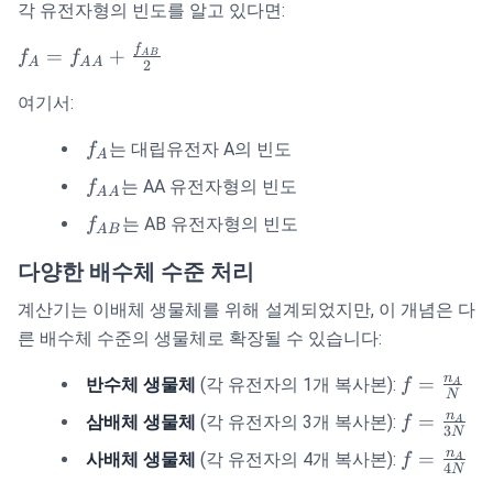
각 유전자형의 빈도를 알고 있다면:
f
f_A = f_{AA}
=
+
f
f
A
B
A
AA
2
+
여기서:
\frac{f_{AB}}
{2}
f_A
는 대립유전자 A의 빈도
f
A
f_{AA}
는 AA 유전자형의 빈도
f
AA
f_{AB}
는 AB 유전자형의 빈도
f
A
B
다양한 배수체 수준 처리
계산기는 이배체 생물체를 위해 설계되었지만, 이 개념은 다
른 배수체 수준의 생물체로 확장될 수 있습니다:
f =
n
=
반수체 생물체
(각 유전자의 1개 복사본):
f
A
N
\frac{n_
f =
n
=
삼배체 생물체
(각 유전자의 3개 복사본):
f
A
{N}
3
N
\frac{n_
f =
n
=
사배체 생물체
(각 유전자의 4개 복사본):
f
A
{3N}
4
N
\frac{n_