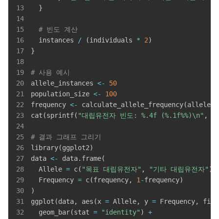
13
}
14
15
# 빈도 계산
16
  instances 
/
(
individuals 
*
2
)
17
}
18
19
# 사용 예시
20
allele_instances 
<-
50
21
population_size 
<-
100
22
frequency 
<-
 calculate_allele_frequency
(
allele_i
23
cat
(
sprintf
(
"대립유전자 빈도: %.4f (%.1f%%)\n"
,
 f
24
25
# 결과 그래프 그리기
26
library
(
ggplot2
)
27
data 
<-
 data.frame
(
28
  Allele 
=
 c
(
"목표 대립유전자"
,
"기타 대립유전자"
)
,
29
  Frequency 
=
 c
(
frequency
,
1
-
frequency
)
30
)
31
ggplot
(
data
,
 aes
(
x 
=
 Allele
,
 y 
=
 Frequency
,
 fill
32
  geom_bar
(
stat 
=
"identity"
)
+