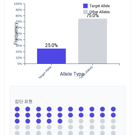
100%
Target Allele
90%
Other Alleles
75.0%
80%
70%
Frequency
60%
50%
40%
25.0%
30%
20%
10%
0%
Target Allele
Other Alleles
Allele Type
집단 표현