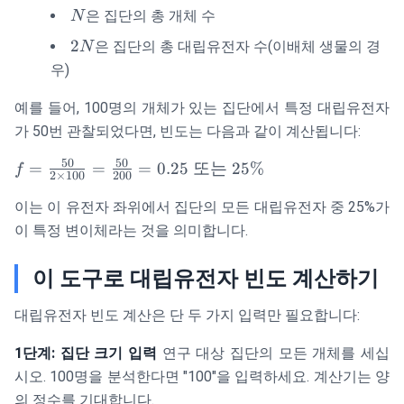
N
은 집단의 총 개체 수
N
2N
2
은 집단의 총 대립유전자 수(이배체 생물의 경
N
우)
예를 들어, 100명의 개체가 있는 집단에서 특정 대립유전자
가 50번 관찰되었다면, 빈도는 다음과 같이 계산됩니다:
50
50
f =
=
=
=
0.25
또는
25%
f
2
×
100
200
\frac{50}
이는 이 유전자 좌위에서 집단의 모든 대립유전자 중 25%가
{2 \times
100} =
이 특정 변이체라는 것을 의미합니다.
\frac{50}
{200} =
이 도구로 대립유전자 빈도 계산하기
0.25
\text{ 또
대립유전자 빈도 계산은 단 두 가지 입력만 필요합니다:
는 }
25\%
1단계: 집단 크기 입력
연구 대상 집단의 모든 개체를 세십
시오. 100명을 분석한다면 "100"을 입력하세요. 계산기는 양
의 정수를 기대합니다.