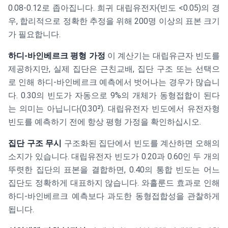
0.08-0.12로 좁아집니다. 희귀 대립유전자(빈도 <0.05)의 경
우, 합리적으로 정확한 추정을 위해 200명 이상의 표본 크기
가 필요합니다.
하디-바인베르크 평형 가정
이 계산기는 대립유근자 빈도를
제공하지만, 실제 집단은 근친교배, 집단 구조 또는 선택으
로 인해 하디-바인베르크 예측에서 벗어나는 경우가 많습니
다. 0.30의 빈도가 자동으로 9%의 개체가 동형접합이 된다
는 의미는 아닙니다(0.30²). 대립유전자 빈도에서 유전자형
빈도를 예측하기 전에 항상 평형 가정을 확인하십시오.
집단 구조 무시
구조화된 집단에서 빈도를 계산하면 오해의
소지가 있습니다. 대립유전자 빈도가 0.20과 0.60인 두 개의
뚜렷한 집단의 표본을 결합하면, 0.40의 통합 빈도는 어느
집단도 정확하게 대표하지 않습니다. 와흘룬드 효과로 인해
하디-바인베르크 예측보다 과도한 동형접합성을 관찰하게
됩니다.