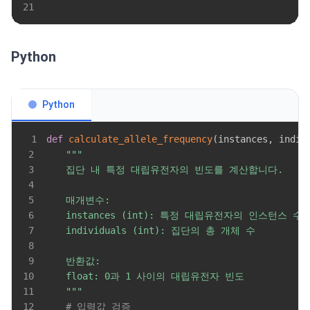
21
Python
Python
1
def
calculate_allele_frequency
(
instances
,
 indiv
2
3
4
5
6
7
8
9
10
11
    """
12
# 입력값 검증