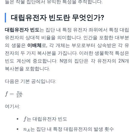
들은 작물 집단에서 유익한 특성을 추적합니다.
대립유전자 빈도란 무엇인가?
대립유전자 빈도
는 집단 내 특정 유전자 좌위에서 특정 대립
유전자의 상대적 비율을 의미합니다. 인간을 포함한 대부분
의 생물은
이배체
로, 각 개체는 부모로부터 상속받은 각 유
전자의 두 가지 복사본을 가집니다. 이러한 생물학적 특성은
빈도 계산에 중요합니다: N명의 집단은 각 유전자의 2N개
복사본을 포함합니다.
다음은 기본 공식입니다:
f =
n
=
f
A
2
N
\frac{n_A}
여기서:
{2N}
f
는 대립유전자 빈도
f
n_A
는 집단 내 특정 대립유전자의 발생 횟수
n
A