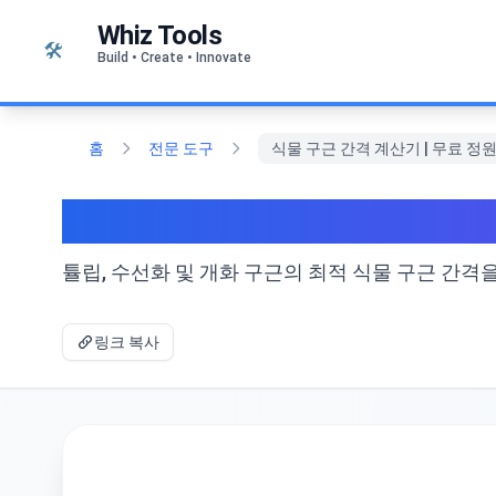
본문으로 건너뛰기
Whiz Tools
🛠️
Build • Create • Innovate
홈
전문 도구
식물 구근 간격 계산기 | 무료 정
식물 구근 간격 계산기 |
튤립, 수선화 및 개화 구근의 최적 식물 구근 간격
링크 복사