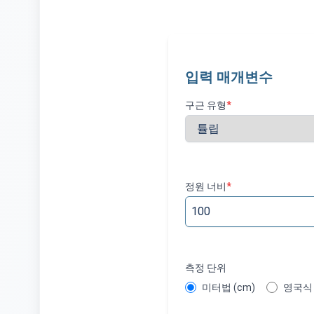
입력 매개변수
구근 유형
*
정원 너비
*
측정 단위
미터법 (cm)
영국식 