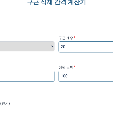
구근 식재 간격 계산기
구근 개수
*
정원 길이
*
(인치)