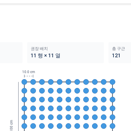
권장 배치
총 구근
11
행
×
11
열
121
10.0 cm
100 cm