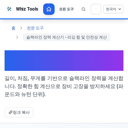
본문으로 건너뛰기
🛠️
Whiz Tools
모든 도구
한국어
💡 이 도구를 좋아하십니까? 더 나아지도록 도와
×
주세요!
열기를 클릭 →
홈
전문 도구
슬랙라인 장력 계산기 - 리깅 힘 및 안전성 계산
슬랙라인 장력 계산기 - 리깅 힘
및 안전성 계산
길이, 처짐, 무게를 기반으로 슬랙라인 장력을 계산합
니다. 정확한 힘 계산으로 장비 고장을 방지하세요 (파
운드와 뉴턴 단위).
링크 복사