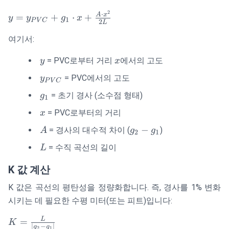
2
y =
⋅
A
x
=
+
⋅
+
y
y
g
x
1
P
V
C
2
L
y_{PVC}
+ g_1
여기서:
\cdot x +
y
x
= PVC로부터 거리
에서의 고도
y
x
\frac{A
\cdot
y_{PVC}
= PVC에서의 고도
y
P
V
C
x^2}
g_1
= 초기 경사 (소수점 형태)
g
{2L}
1
x
= PVC로부터의 거리
x
A
g_2
−
= 경사의 대수적 차이 (
)
A
g
g
2
1
-
L
= 수직 곡선의 길이
L
g_1
K 값 계산
K 값은 곡선의 평탄성을 정량화합니다. 즉, 경사를 1% 변화
시키는 데 필요한 수평 미터(또는 피트)입니다:
K =
L
=
K
∣
−
∣
g
g
2
1