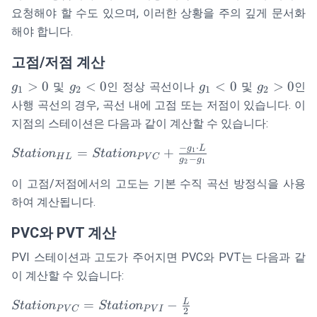
요청해야 할 수도 있으며, 이러한 상황을 주의 깊게 문서화
해야 합니다.
고점/저점 계산
g_1
g_2
g_1
g_2
>
0
<
0
<
0
>
0
및
인 정상 곡선이나
및
인
g
g
g
g
1
2
1
2
> 0
< 0
< 0
> 0
사행 곡선의 경우, 곡선 내에 고점 또는 저점이 있습니다. 이
지점의 스테이션은 다음과 같이 계산할 수 있습니다:
−
⋅
g
L
Station_{HL}
=
+
1
St
a
t
i
o
n
St
a
t
i
o
n
H
L
P
V
C
−
g
g
2
1
=
Station_{PVC}
이 고점/저점에서의 고도는 기본 수직 곡선 방정식을 사용
+ \frac{-g_1
하여 계산됩니다.
\cdot L}{g_2 -
PVC와 PVT 계산
g_1}
PVI 스테이션과 고도가 주어지면 PVC와 PVT는 다음과 같
이 계산할 수 있습니다:
Station_{PVC}
L
=
−
St
a
t
i
o
n
St
a
t
i
o
n
P
V
C
P
V
I
2