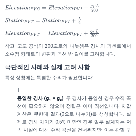
=
⋅
g
L
Elevation_{PVC}
=
−
1
Station_{PVI}
El
e
v
a
t
i
o
n
El
e
v
a
t
i
o
n
P
V
C
P
V
I
200
=
- \frac{L}{2}
Station_{PVT}
L
=
+
Elevation_{PVI}
St
a
t
i
o
n
St
a
t
i
o
n
P
V
T
P
V
I
2
=
- \frac{g_1 \cdot
⋅
g
L
Elevation_{PVT}
=
+
2
Station_{PVI}
El
e
v
a
t
i
o
n
El
e
v
a
t
i
o
n
L}{200}
P
V
T
P
V
I
200
=
+ \frac{L}{2}
참고: 고도 공식의 200으로의 나눗셈은 경사의 퍼센트에서
Elevation_{PVI}
+ \frac{g_2
소수점 형태로의 변환과 곡선 반 길이를 고려합니다.
\cdot L}{200}
극단적인 사례와 실제 고려 사항
특정 상황에는 특별한 주의가 필요합니다:
동일한 경사 (g₁ = g₂)
: 두 경사가 동일한 경우 수직 곡
선이 필요하지 않으며 정렬은 이미 직선입니다. K 값
계산은 무한대 결과(0으로 나누기)를 생성합니다. 실
제로 경사 차이가 0.5% 미만인 경우 일부 설계자는 저
속 시설에 대해 수직 곡선을 건너뛰지만, 이는 관할 구