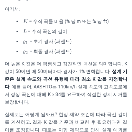
\frac{L}
{|g_2 -
여기서:
g_1|}
K
= 수직 곡률 비율 (% 당 m 또는 % 당 ft)
K
L
= 수직 곡선의 길이
L
g_1
= 초기 경사 (퍼센트)
g
1
g_2
= 최종 경사 (퍼센트)
g
2
더 높은 K 값은 더 평평하고 점진적인 곡선을 의미합니다. K
값이 50이면 매 50미터마다 경사가 1% 변화합니다.
설계 기
준은 설계 속도와 곡선 유형에 따라 최소 K 값을 지정합니
다
. 예를 들어, AASHTO는 110km/h 설계 속도의 고속도로에
서 정상 곡선에 대해 K ≥ 84를 요구하여 적절한 정지 시거를
보장합니다.
실제로는 어떻게 될까요? 현장 제약 조건에 따라 곡선 길이
를 계산하고, 결과 K 값을 기준과 비교한 후 필요하다면 길
이를 조정합니다. 때로는 지형 제약으로 인해 설계 예외를