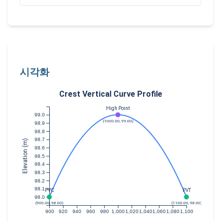
PVI
(1000.00, 100.00)
시각화
Crest Vertical Curve Profile
High Point
99.0
(1000.00, 99.00)
98.9
98.8
98.7
Elevation (m)
98.6
98.5
98.4
98.3
98.2
98.1
PVC
PVT
98.0
(900.00, 98.00)
(1100.00, 98.00)
900
920
940
960
980
1,000
1,020
1,040
1,060
1,080
1,100