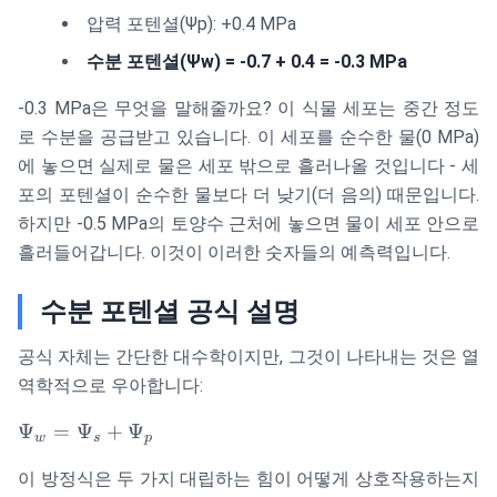
압력 포텐셜(Ψp): +0.4 MPa
수분 포텐셜(Ψw) = -0.7 + 0.4 = -0.3 MPa
-0.3 MPa은 무엇을 말해줄까요? 이 식물 세포는 중간 정도
로 수분을 공급받고 있습니다. 이 세포를 순수한 물(0 MPa)
에 놓으면 실제로 물은 세포 밖으로 흘러나올 것입니다 - 세
포의 포텐셜이 순수한 물보다 더 낮기(더 음의) 때문입니다.
하지만 -0.5 MPa의 토양수 근처에 놓으면 물이 세포 안으로
흘러들어갑니다. 이것이 이러한 숫자들의 예측력입니다.
수분 포텐셜 공식 설명
공식 자체는 간단한 대수학이지만, 그것이 나타내는 것은 열
역학적으로 우아합니다:
\Psi_w
Ψ
=
Ψ
+
Ψ
w
s
p
=
이 방정식은 두 가지 대립하는 힘이 어떻게 상호작용하는지
\Psi_s