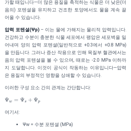
가할 때입니다—더 많은 용질을 축적하는 식물은 더 낮은(더
음의) 포텐셜을 유지하고 건조한 토양에서도 물을 계속 끌
어올 수 있습니다.
압력 포텐셜(Ψp)
– 이는 물에 가해지는 물리적 압력입니다.
건강하고 수분이 충분한 식물 세포에서 팽압은 세포벽을 밀
어내며 양의 압력 포텐셜(일반적으로 +0.3에서 +0.8 MPa)
을 만듭니다. 그러나 증산 작용으로 인해 목질부 혈관에서는
음의 압력 포텐셜을 볼 수 있으며, 때로는 -2.0 MPa 이하까
지 도달합니다. 이것이 공식이 작동하는 이유입니다—압력
은 용질의 부정적인 영향을 상쇄할 수 있습니다.
이러한 구성 요소 간의 관계는 간단합니다:
\Psi_w
Ψ
=
Ψ
+
Ψ
w
s
p
=
여기서:
\Psi_s
+
Ψw = 수분 포텐셜 (MPa)
\Psi_p