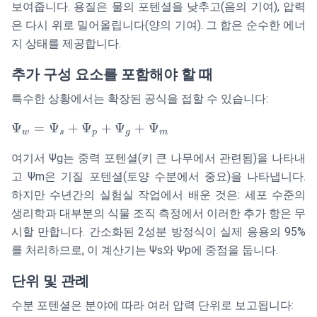
+
보여줍니다. 용질은 물의 포텐셜을 낮추고(음의 기여), 압력
\Psi_p
은 다시 위로 밀어올립니다(양의 기여). 그 합은 순수한 에너
지 상태를 제공합니다.
추가 구성 요소를 포함해야 할 때
특수한 상황에서는 확장된 공식을 접할 수 있습니다:
\Psi_w
Ψ
=
Ψ
+
Ψ
+
Ψ
+
Ψ
w
s
p
g
m
=
여기서 Ψg는 중력 포텐셜(키 큰 나무에서 관련됨)을 나타내
\Psi_s
+
고 Ψm은 기질 포텐셜(토양 수분에서 중요)을 나타냅니다.
\Psi_p
하지만 수년간의 실험실 작업에서 배운 것은: 세포 수준의
+
생리학과 대부분의 식물 조직 측정에서 이러한 추가 항은 무
\Psi_g
시할 만합니다. 간소화된 2성분 방정식이 실제 응용의 95%
+
를 처리하므로, 이 계산기는 Ψs와 Ψp에 중점을 둡니다.
\Psi_m
단위 및 관례
수분 포텐셜은 분야에 따라 여러 압력 단위로 보고됩니다: