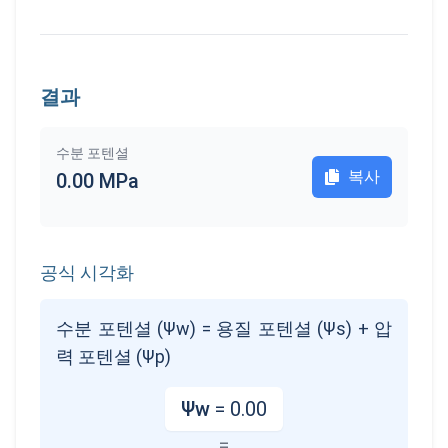
결과
수분 포텐셜
복사
0.00
MPa
공식 시각화
수분 포텐셜 (Ψw) = 용질 포텐셜 (Ψs) + 압
력 포텐셜 (Ψp)
Ψw
=
0.00
=