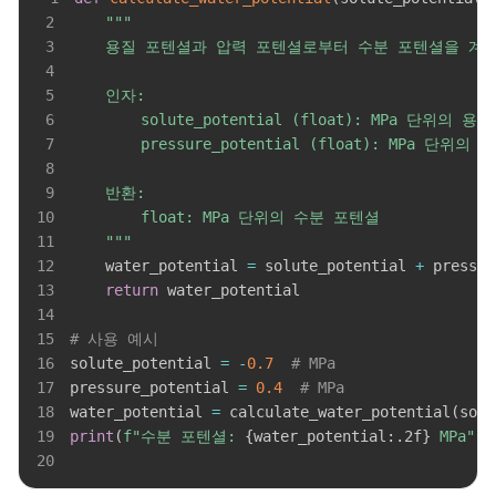
2
3
4
5
6
7
8
9
10
11
    """
12
    water_potential 
=
 solute_potential 
+
13
return
14
15
# 사용 예시
16
solute_potential 
=
-
0.7
# MPa
17
pressure_potential 
=
0.4
# MPa
18
water_potential 
=
 calculate_water_potential
(
solu
19
print
(
f"수분 포텐셜: 
{
water_potential
:
.2f
}
 MPa"
)
20