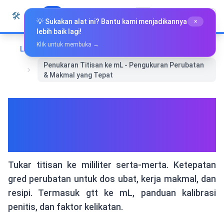
Langkau ke kandungan
🛠️
Whiz Tools
Semua Alat
Bahasa Melayu
💡 Sukakan alat ini? Bantu kami menjadikannya
×
lebih baik lagi!
Klik untuk membuka →
Laman Utama
Alat-alat Penukaran
Penukaran Titisan ke mL - Pengukuran Perubatan
& Makmal yang Tepat
Penukaran Titisan ke mL -
Pengukuran Perubatan &
Makmal yang Tepat
Tukar titisan ke mililiter serta-merta. Ketepatan
gred perubatan untuk dos ubat, kerja makmal, dan
resipi. Termasuk gtt ke mL, panduan kalibrasi
penitis, dan faktor kelikatan.