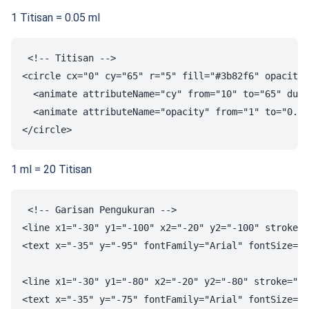
1 Titisan = 0.05 ml
<!-- Titisan -->

<circle cx="0" cy="65" r="5" fill="#3b82f6" opacity=
  <animate attributeName="cy" from="10" to="65" dur=
  <animate attributeName="opacity" from="1" to="0.8"
1 ml = 20 Titisan
<!-- Garisan Pengukuran -->

<line x1="-30" y1="-100" x2="-20" y2="-100" stroke="
<text x="-35" y="-95" fontFamily="Arial" fontSize="1
<line x1="-30" y1="-80" x2="-20" y2="-80" stroke="#6
<text x="-35" y="-75" fontFamily="Arial" fontSize="1