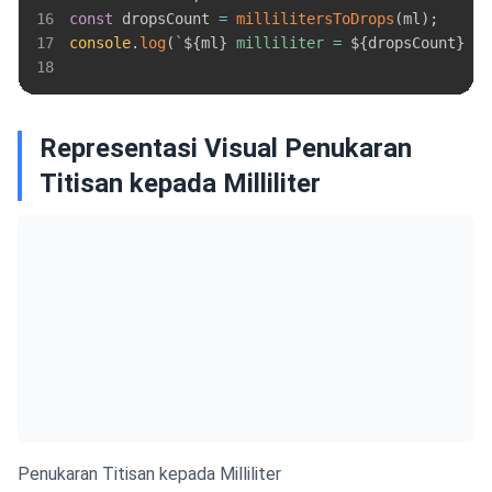
16
const
 dropsCount 
=
millilitersToDrops
(
ml
)
;
17
console
.
log
(
`
${
ml
}
 milliliter = 
${
dropsCount
}
 ti
18
Representasi Visual Penukaran
Titisan kepada Milliliter
Penukaran Titisan kepada Milliliter