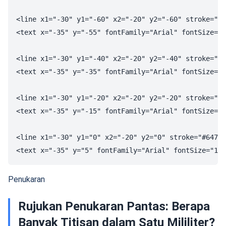
<line x1="-30" y1="-60" x2="-20" y2="-60" stroke="#6
<text x="-35" y="-55" fontFamily="Arial" fontSize="1
<line x1="-30" y1="-40" x2="-20" y2="-40" stroke="#6
<text x="-35" y="-35" fontFamily="Arial" fontSize="1
<line x1="-30" y1="-20" x2="-20" y2="-20" stroke="#6
<text x="-35" y="-15" fontFamily="Arial" fontSize="1
<line x1="-30" y1="0" x2="-20" y2="0" stroke="#64748
Penukaran
Rujukan Penukaran Pantas: Berapa
Banyak Titisan dalam Satu Mililiter?