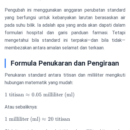
Pengubah ini menggunakan anggaran perubatan standard
yang berfungsi untuk kebanyakan larutan berasaskan air
pada suhu bilik. Ia adalah apa yang anda akan dapati dalam
formulari hospital dan garis panduan farmasi. Tetapi
mengetahui bila standard ini terpakai—dan bila tidak—
membezakan antara amalan selamat dan terkaan.
Formula Penukaran dan Pengiraan
Penukaran standard antara titisan dan milliliter mengikuti
hubungan matematik yang mudah:
1 \text{
1
titisan
≈
0.05
milliliter (ml)
titisan}
Atau sebaliknya:
\approx
0.05
1 \text{
1
milliliter (ml)
≈
20
titisan
\text{
milliliter
milliliter