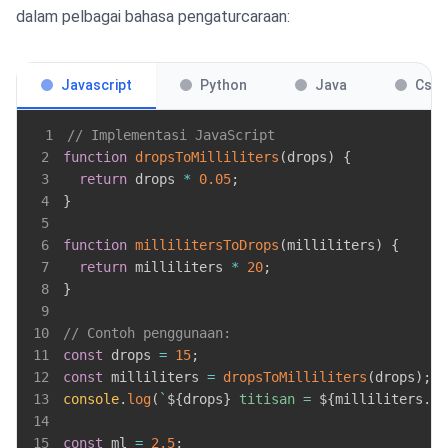
dalam pelbagai bahasa pengaturcaraan:
Javascript
Python
Java
Csha
1
// Implementasi JavaScript
2
function
dropsToMilliliters
(
drops
)
{
3
return
 drops 
*
0.05
;
4
}
5
6
function
millilitersToDrops
(
milliliters
)
{
7
return
 milliliters 
*
20
;
8
}
9
10
// Contoh penggunaan:
11
const
 drops 
=
15
;
12
const
 milliliters 
=
dropsToMilliliters
(
drops
)
;
13
console
.
log
(
`
${
drops
}
 titisan = 
${
milliliters
.
to
14
15
const
 ml 
=
2.5
;