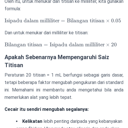
Oleh itu, untuk menukar dari titisan ke milliliter, kita gunakan
(ml)}
(ml)}
\approx
formula:
20
\text{Isipadu
Isipadu dalam milliliter
=
Bilangan titisan
×
0.05
\text{
dalam
titisan}
Dan untuk menukar dari milliliter ke titisan:
milliliter} =
\text{Bilangan
\text{Bilangan
Bilangan titisan
=
Isipadu dalam milliliter
×
20
titisan} \times
titisan} =
0.05
Apakah Sebenarnya Mempengaruhi Saiz
\text{Isipadu
dalam
Titisan
milliliter}
Peraturan 20 titisan = 1 mL berfungsi sebagai garis dasar,
\times 20
tetapi beberapa faktor mengubah pengukuran dari standard
ini. Memahami ini membantu anda mengetahui bila anda
memerlukan alat yang lebih tepat.
Cecair itu sendiri mengubah segalanya:
Kelikatan
lebih penting daripada yang kebanyakan