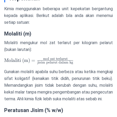
Kimia menggunakan beberapa unit kepekatan bergantung
kepada aplikasi. Berikut adalah bila anda akan menemui
setiap satuan:
Molaliti (m)
Molaliti mengukur mol zat terlarut per kilogram pelarut
(bukan larutan):
mol zat terlarut
\text{Molaliti
Molaliti (m)
=
jisim pelarut dalam kg
(m)} =
\frac{\text{mol
Gunakan molaliti apabila suhu berbeza atau ketika mengkaji
zat terlarut}}
sifat koligatif (kenaikan titik didih, penurunan titik beku).
{\text{jisim
Memandangkan jisim tidak berubah dengan suhu, molaliti
pelarut dalam
kekal malar tanpa mengira pengembangan atau pengecutan
kg}}
terma. Ahli kimia fizik lebih suka molaliti atas sebab ini.
Peratusan Jisim (% w/w)