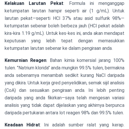
Kelakuan Larutan Pekat
: Formula ini menganggap
ketumpatan larutan hampir seperti air (1 g/mL). Untuk
larutan pekat—seperti HCl 37% atau asid sulfurik 98%—
ketumpatan sebenar boleh berbeza jauh (HCl pekat adalah
kira-kira 1.19 g/mL). Untuk kes-kes ini, anda akan mendapat
keputusan yang lebih tepat dengan memasukkan
ketumpatan larutan sebenar ke dalam pengiraan anda.
Kemurnian Reagen
: Bahan kimia komersial jarang 100%
tulen. "Natrium klorida" anda mungkin 99.5% tulen, bermakna
anda sebenarnya menambah sedikit kurang NaCl daripada
yang dikira. Untuk kerja gred penyelidikan, semak sijil analisis
(CoA) dan sesuaikan pengiraan anda. Ini lebih penting
daripada yang anda fikirkan—saya telah mengesan variasi
analisis yang tidak dapat dijelaskan yang akhirnya berpunca
daripada pertukaran antara lot reagen 98% dan 99.5% tulen.
Keadaan Hidrat
: Ini adalah sumber ralat yang kerap.