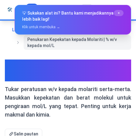
Langkau ke kandungan
🛠️
Whiz Tools
Semua Alat
Bahasa Melayu
💡 Sukakan alat ini? Bantu kami menjadikannya
×
lebih baik lagi!
Klik untuk membuka →
Laman Utama
Alat-alat Penukaran
Penukaran Kepekatan kepada Molariti | % w/v
kepada mol/L
Penukaran Kepekatan kepada
Molariti | % w/v kepada mol/L
Tukar peratusan w/v kepada molariti serta-merta.
Masukkan kepekatan dan berat molekul untuk
pengiraan mol/L yang tepat. Penting untuk kerja
makmal dan kimia.
Salin pautan