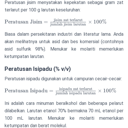
Peratusan jisim menyatakan kepekatan sebagai gram zat
terlarut per 100 g larutan keseluruhan:
jisim zat terlarut
\text{Peratusan
Peratusan Jisim
=
×
100%
jumlah jisim larutan
Jisim} =
\frac{\text{jisim
Biasa dalam persekitaran industri dan literatur lama. Anda
zat terlarut}}
akan melihatnya untuk asid dan bes komersial (contohnya
{\text{jumlah
asid sulfurik 98%). Menukar ke molariti memerlukan
jisim larutan}}
ketumpatan larutan.
\times 100\%
Peratusan Isipadu (% v/v)
Peratusan isipadu digunakan untuk campuran cecair-cecair:
isipadu zat terlarut
\text{Peratusan
Peratusan Isipadu
=
×
100%
jumlah isipadu larutan
Isipadu} =
\frac{\text{isipadu
Ini adalah cara minuman beralkohol dan beberapa pelarut
zat terlarut}}
dilabelkan. Larutan etanol 70% bermakna 70 mL etanol per
{\text{jumlah
100 mL larutan. Menukar ke molariti memerlukan
isipadu larutan}}
ketumpatan dan berat molekul.