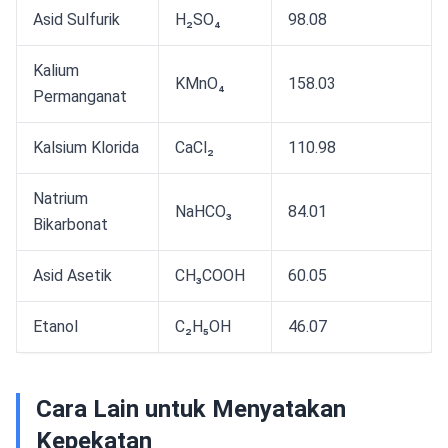
Asid Sulfurik
H₂SO₄
98.08
Kalium
KMnO₄
158.03
Permanganat
Kalsium Klorida
CaCl₂
110.98
Natrium
NaHCO₃
84.01
Bikarbonat
Asid Asetik
CH₃COOH
60.05
Etanol
C₂H₅OH
46.07
Cara Lain untuk Menyatakan
Kepekatan