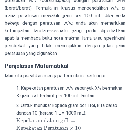
peratusan w/v (berat/isipadu) dengan peratusan w/w
(berat/berat). Formula ini khusus mengendalikan w/v, di
mana peratusan mewakili gram per 100 mL. Jika anda
bekerja dengan peratusan w/w, anda akan memerlukan
ketumpatan larutan—sesuatu yang perlu diperhatikan
apabila membaca buku nota makmal lama atau spesifikasi
pembekal yang tidak menunjukkan dengan jelas jenis
peratusan yang digunakan.
Penjelasan Matematikal
Mari kita pecahkan mengapa formula ini berfungsi:
Kepekatan peratusan w/v sebanyak X% bermakna
X gram zat terlarut per 100 mL larutan.
Untuk menukar kepada gram per liter, kita darab
\text{Kepekatan
dengan 10 (kerana 1 L = 1000 mL):
dalam g/L} =
Kepekatan dalam g/L
=
\text{Kepekatan
Kepekatan Peratusan
×
10