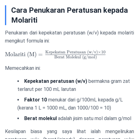
Cara Penukaran Peratusan kepada
Molariti
Penukaran dari kepekatan peratusan (w/v) kepada molariti
mengikut formula ini:
Kepekatan Peratusan (w/v)
×
10
\text{Molariti (M)} =
Molariti (M)
=
Berat Molekul (g/mol)
\frac{\text{Kepekatan
Peratusan (w/v)}
Memecahkan ini:
\times 10}
Kepekatan peratusan (w/v)
bermakna gram zat
{\text{Berat Molekul
(g/mol)}}
terlarut per 100 mL larutan
Faktor 10
menukar dari g/100mL kepada g/L
(kerana 1 L = 1000 mL, dan 1000/100 = 10)
Berat molekul
adalah jisim satu mol dalam g/mol
Kesilapan biasa yang saya lihat ialah mengelirukan