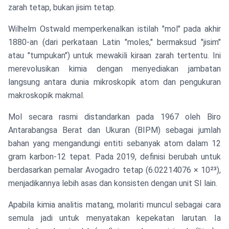
zarah tetap, bukan jisim tetap.
Wilhelm Ostwald memperkenalkan istilah "mol" pada akhir
1880-an (dari perkataan Latin "moles," bermaksud "jisim"
atau "tumpukan") untuk mewakili kiraan zarah tertentu. Ini
merevolusikan kimia dengan menyediakan jambatan
langsung antara dunia mikroskopik atom dan pengukuran
makroskopik makmal.
Mol secara rasmi distandarkan pada 1967 oleh Biro
Antarabangsa Berat dan Ukuran (BIPM) sebagai jumlah
bahan yang mengandungi entiti sebanyak atom dalam 12
gram karbon-12 tepat. Pada 2019, definisi berubah untuk
berdasarkan pemalar Avogadro tetap (6.02214076 × 10²³),
menjadikannya lebih asas dan konsisten dengan unit SI lain.
Apabila kimia analitis matang, molariti muncul sebagai cara
semula jadi untuk menyatakan kepekatan larutan. Ia