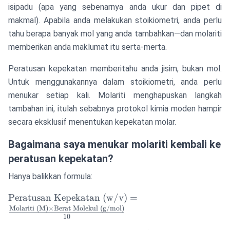
isipadu (apa yang sebenarnya anda ukur dan pipet di
makmal). Apabila anda melakukan stoikiometri, anda perlu
tahu berapa banyak mol yang anda tambahkan—dan molariti
memberikan anda maklumat itu serta-merta.
Peratusan kepekatan memberitahu anda jisim, bukan mol.
Untuk menggunakannya dalam stoikiometri, anda perlu
menukar setiap kali. Molariti menghapuskan langkah
tambahan ini, itulah sebabnya protokol kimia moden hampir
secara eksklusif menentukan kepekatan molar.
Bagaimana saya menukar molariti kembali ke
peratusan kepekatan?
Hanya balikkan formula:
\text{Peratusan
Peratusan Kepekatan (w/v)
=
Kepekatan (w/v)}
Molariti (M)
×
Berat Molekul (g/mol)
10
=