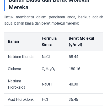
Mereka
Untuk membantu dalam pengiraan anda, berikut adalah
jadual bahan biasa dan berat molekul mereka:
Formula
Berat Molekul
Bahan
Kimia
(g/mol)
Natrium Klorida
NaCl
58.44
Glukosa
C₆H₁₂O₆
180.16
Natrium
NaOH
40.00
Hidroksida
Asid Hidroklorik
HCl
36.46