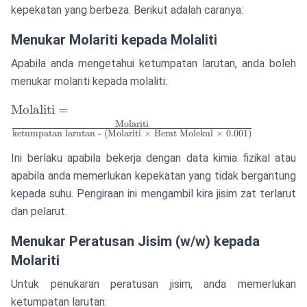
kepekatan yang berbeza. Berikut adalah caranya:
Menukar Molariti kepada Molaliti
Apabila anda mengetahui ketumpatan larutan, anda boleh
menukar molariti kepada molaliti:
\text{Molaliti} =
Molaliti
=
\frac{\text{Molariti}}
Molariti
ketumpatan larutan - (Molariti × Berat Molekul × 0.001)
{\text{ketumpatan
larutan - (Molariti ×
Ini berlaku apabila bekerja dengan data kimia fizikal atau
Berat Molekul ×
apabila anda memerlukan kepekatan yang tidak bergantung
0.001)}}
kepada suhu. Pengiraan ini mengambil kira jisim zat terlarut
dan pelarut.
Menukar Peratusan Jisim (w/w) kepada
Molariti
Untuk penukaran peratusan jisim, anda memerlukan
ketumpatan larutan: