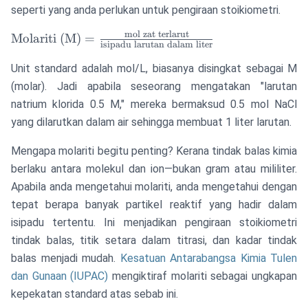
seperti yang anda perlukan untuk pengiraan stoikiometri.
mol zat terlarut
\text{Molariti
Molariti (M)
=
isipadu larutan dalam liter
(M)} =
\frac{\text{mol
Unit standard adalah mol/L, biasanya disingkat sebagai M
zat terlarut}}
(molar). Jadi apabila seseorang mengatakan "larutan
{\text{isipadu
natrium klorida 0.5 M," mereka bermaksud 0.5 mol NaCl
larutan dalam
yang dilarutkan dalam air sehingga membuat 1 liter larutan.
liter}}
Mengapa molariti begitu penting? Kerana tindak balas kimia
berlaku antara molekul dan ion—bukan gram atau mililiter.
Apabila anda mengetahui molariti, anda mengetahui dengan
tepat berapa banyak partikel reaktif yang hadir dalam
isipadu tertentu. Ini menjadikan pengiraan stoikiometri
tindak balas, titik setara dalam titrasi, dan kadar tindak
balas menjadi mudah.
Kesatuan Antarabangsa Kimia Tulen
dan Gunaan (IUPAC)
mengiktiraf molariti sebagai ungkapan
kepekatan standard atas sebab ini.