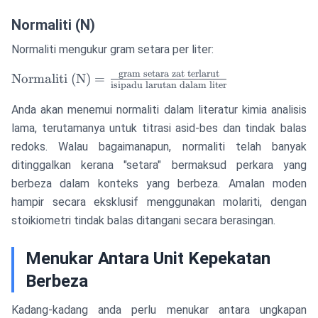
\times 100\%
Normaliti (N)
Normaliti mengukur gram setara per liter:
gram setara zat terlarut
\text{Normaliti
Normaliti (N)
=
isipadu larutan dalam liter
(N)} =
\frac{\text{gram
Anda akan menemui normaliti dalam literatur kimia analisis
setara zat
lama, terutamanya untuk titrasi asid-bes dan tindak balas
terlarut}}
redoks. Walau bagaimanapun, normaliti telah banyak
{\text{isipadu
ditinggalkan kerana "setara" bermaksud perkara yang
larutan dalam
berbeza dalam konteks yang berbeza. Amalan moden
liter}}
hampir secara eksklusif menggunakan molariti, dengan
stoikiometri tindak balas ditangani secara berasingan.
Menukar Antara Unit Kepekatan
Berbeza
Kadang-kadang anda perlu menukar antara ungkapan