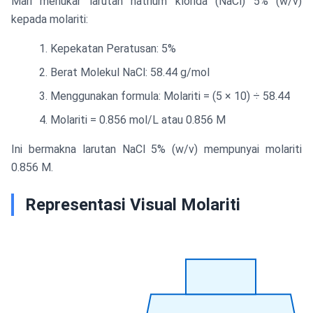
Mari menukar larutan natrium klorida (NaCl) 5% (w/v)
kepada molariti:
Kepekatan Peratusan: 5%
Berat Molekul NaCl: 58.44 g/mol
Menggunakan formula: Molariti = (5 × 10) ÷ 58.44
Molariti = 0.856 mol/L atau 0.856 M
Ini bermakna larutan NaCl 5% (w/v) mempunyai molariti
0.856 M.
Representasi Visual Molariti