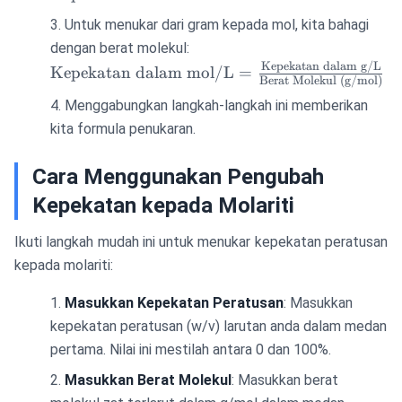
Peratusan}
Untuk menukar dari gram kepada mol, kita bahagi
\times 10
\text{Kepekatan
dengan berat molekul:
dalam mol/L} =
Kepekatan dalam g/L
Kepekatan dalam mol/L
=
Berat Molekul (g/mol)
\frac{\text{Kepekatan
Menggabungkan langkah-langkah ini memberikan
dalam g/L}}
{\text{Berat Molekul
kita formula penukaran.
(g/mol)}}
Cara Menggunakan Pengubah
Kepekatan kepada Molariti
Ikuti langkah mudah ini untuk menukar kepekatan peratusan
kepada molariti:
Masukkan Kepekatan Peratusan
: Masukkan
kepekatan peratusan (w/v) larutan anda dalam medan
pertama. Nilai ini mestilah antara 0 dan 100%.
Masukkan Berat Molekul
: Masukkan berat