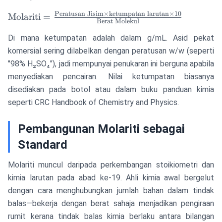
Peratusan Jisim
×
ketumpatan larutan
×
10
\text{Molariti} =
Molariti
=
Berat Molekul
\frac{\text{Peratusan
Di mana ketumpatan adalah dalam g/mL. Asid pekat
Jisim} \times
\text{ketumpatan
komersial sering dilabelkan dengan peratusan w/w (seperti
larutan} \times 10}
"98% H₂SO₄"), jadi mempunyai penukaran ini berguna apabila
{\text{Berat
menyediakan pencairan. Nilai ketumpatan biasanya
Molekul}}
disediakan pada botol atau dalam buku panduan kimia
seperti CRC Handbook of Chemistry and Physics.
Pembangunan Molariti sebagai
Standard
Molariti muncul daripada perkembangan stoikiometri dan
kimia larutan pada abad ke-19. Ahli kimia awal bergelut
dengan cara menghubungkan jumlah bahan dalam tindak
balas—bekerja dengan berat sahaja menjadikan pengiraan
rumit kerana tindak balas kimia berlaku antara bilangan