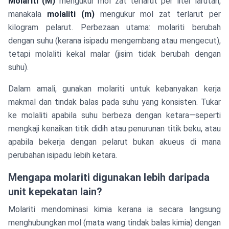
Molariti (M)
mengukur mol zat terlarut per liter larutan,
manakala
molaliti (m)
mengukur mol zat terlarut per
kilogram pelarut. Perbezaan utama: molariti berubah
dengan suhu (kerana isipadu mengembang atau mengecut),
tetapi molaliti kekal malar (jisim tidak berubah dengan
suhu).
Dalam amali, gunakan molariti untuk kebanyakan kerja
makmal dan tindak balas pada suhu yang konsisten. Tukar
ke molaliti apabila suhu berbeza dengan ketara—seperti
mengkaji kenaikan titik didih atau penurunan titik beku, atau
apabila bekerja dengan pelarut bukan akueus di mana
perubahan isipadu lebih ketara.
Mengapa molariti digunakan lebih daripada
unit kepekatan lain?
Molariti mendominasi kimia kerana ia secara langsung
menghubungkan mol (mata wang tindak balas kimia) dengan