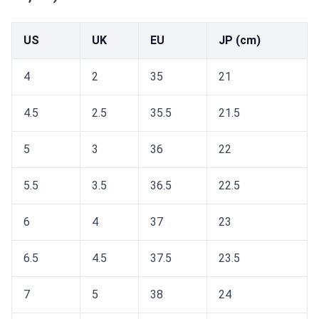
US
UK
EU
JP (cm)
4
2
35
21
4.5
2.5
35.5
21.5
5
3
36
22
5.5
3.5
36.5
22.5
6
4
37
23
6.5
4.5
37.5
23.5
7
5
38
24