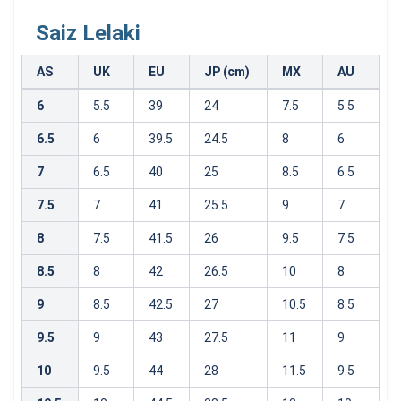
Saiz Lelaki
AS
UK
EU
JP (cm)
MX
AU
Saiz Lelaki
6
5.5
39
24
7.5
5.5
6.5
6
39.5
24.5
8
6
7
6.5
40
25
8.5
6.5
7.5
7
41
25.5
9
7
8
7.5
41.5
26
9.5
7.5
8.5
8
42
26.5
10
8
9
8.5
42.5
27
10.5
8.5
9.5
9
43
27.5
11
9
10
9.5
44
28
11.5
9.5