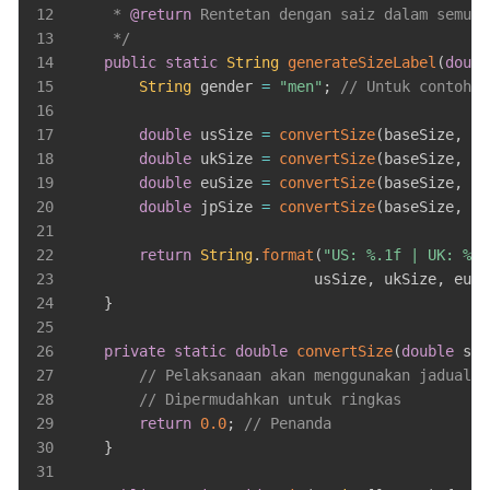
12
     * 
@return
13
     */
14
public
static
String
generateSizeLabel
(
doubl
15
String
 gender 
=
"men"
;
// Untuk contoh i
16
17
double
 usSize 
=
convertSize
(
baseSize
,
 ba
18
double
 ukSize 
=
convertSize
(
baseSize
,
 ba
19
double
 euSize 
=
convertSize
(
baseSize
,
 ba
20
double
 jpSize 
=
convertSize
(
baseSize
,
 ba
21
22
return
String
.
format
(
"US: %.1f | UK: %.1
23
                            usSize
,
 ukSize
,
 euSi
24
}
25
26
private
static
double
convertSize
(
double
 siz
27
// Pelaksanaan akan menggunakan jadual p
28
// Dipermudahkan untuk ringkas
29
return
0.0
;
// Penanda
30
}
31