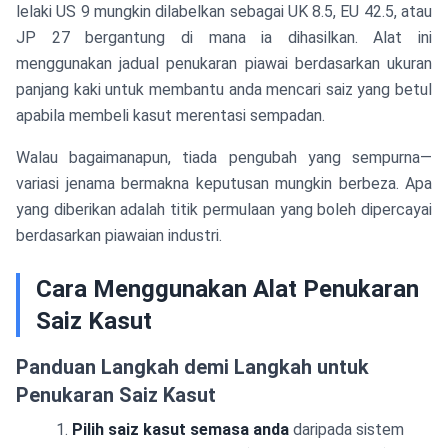
lelaki US 9 mungkin dilabelkan sebagai UK 8.5, EU 42.5, atau
JP 27 bergantung di mana ia dihasilkan. Alat ini
menggunakan jadual penukaran piawai berdasarkan ukuran
panjang kaki untuk membantu anda mencari saiz yang betul
apabila membeli kasut merentasi sempadan.
Walau bagaimanapun, tiada pengubah yang sempurna—
variasi jenama bermakna keputusan mungkin berbeza. Apa
yang diberikan adalah titik permulaan yang boleh dipercayai
berdasarkan piawaian industri.
Cara Menggunakan Alat Penukaran
Saiz Kasut
Panduan Langkah demi Langkah untuk
Penukaran Saiz Kasut
Pilih saiz kasut semasa anda
daripada sistem