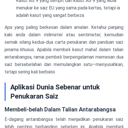
Kasut AS 9 yang sempit dan kasut AS 9 yang lebar
menukar ke saiz EU yang sama pada kertas, tetapi ia
adalah kasut yang sangat berbeza.
Apa yang paling berkesan dalam amalan: Ketahui panjang
kaki anda dalam milimeter atau sentimeter, kemudian
semak silang kedua-dua carta penukaran dan panduan saiz
jenama khusus. Apabila membeli kasut mahal dalam talian
antarabangsa, ramai pembeli berpengalaman memesan dua
saiz bersebelahan dan memulangkan satu—menyusahkan,
tetapi sering kali berbaloi.
Aplikasi Dunia Sebenar untuk
Penukaran Saiz
Membeli-belah Dalam Talian Antarabangsa
E-dagang antarabangsa telah menjadikan penukaran saiz
lebih penting berbanding sebelum ini. Apabila membeli