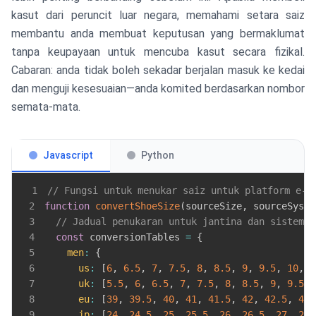
kasut dari peruncit luar negara, memahami setara saiz
membantu anda membuat keputusan yang bermaklumat
tanpa keupayaan untuk mencuba kasut secara fizikal.
Cabaran: anda tidak boleh sekadar berjalan masuk ke kedai
dan menguji kesesuaian—anda komited berdasarkan nombor
semata-mata.
Javascript
Python
1
// Fungsi untuk menukar saiz untuk platform e-d
2
function
convertShoeSize
(
sourceSize
,
 sourceSyste
3
// Jadual penukaran untuk jantina dan sistem y
4
const
 conversionTables 
=
{
5
men
:
{
6
us
:
[
6
,
6.5
,
7
,
7.5
,
8
,
8.5
,
9
,
9.5
,
10
,
1
7
uk
:
[
5.5
,
6
,
6.5
,
7
,
7.5
,
8
,
8.5
,
9
,
9.5
,
8
eu
:
[
39
,
39.5
,
40
,
41
,
41.5
,
42
,
42.5
,
43
,
9
jp
:
[
24
,
24.5
,
25
,
25.5
,
26
,
26.5
,
27
,
27.