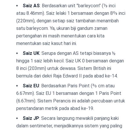
Saiz AS
: Berdasarkan unit "barleycorn" (⅓ inci
atau 8.46mm). Saiz lelaki 1 bersamaan dengan 8⅔ inci
(220mm), dengan setiap saiz tambahan menambah
satu barleycorn. Ya, ukuran biji gandum zaman
pertengahan ini masih menentukan cara kita
menentukan saiz kasut hari ini.
Saiz UK
: Serupa dengan AS tetapi biasanya ½
hingga 1 saiz lebih kecil. Saiz UK 0 bersamaan dengan
8 inci (203mm) untuk dewasa. Sistem British ini
bermula dari dekri Raja Edward II pada abad ke-14.
Saiz EU
: Berdasarkan Paris Point (⅔ cm atau
6.67mm). Saiz EU 1 bersamaan dengan 1 Paris Point
(6.67mm). Sistem Perancis ini adalah percubaan untuk
penstandaran metrik pada abad ke-19.
Saiz JP
: Secara langsung mewakili panjang kaki
dalam sentimeter, menjadikannya sistem yang paling