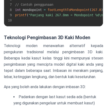
7
// Contoh penggunaan
8
int
 mondopoint 
=
footLengthToMondopoint
(
267.8
)
;
9
printf
(
"Panjang kaki 267.8mm = Mondopoint %d\n"
,
10
Teknologi Pengimbasan 3D Kaki Moden
Teknologi moden menawarkan alternatif kepada
pengukuran tradisional melalui pengimbasan 3D kaki.
Beberapa kedai kasut kelas tinggi kini mempunyai stesen
pengimbasan yang mencipta model digital kaki anda yang
tepat dalam beberapa saat. Imbasan ini merakam panjang,
lebar, ketinggian lengkung, dan bentuk kaki keseluruhan.
Apa yang boleh anda lakukan dengan imbasan 3D:
Padankan dengan last kasut sedia ada (bentuk
yang digunakan pengeluar untuk membuat kasut)