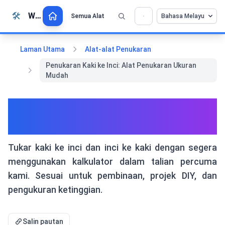
Langkau ke kandungan
🛠️
Whiz Tools
Semua Alat
Bahasa Melayu
💡 Sukakan alat ini? Bantu kami menjadikannya
×
lebih baik lagi!
Klik untuk membuka →
Laman Utama
Alat-alat Penukaran
Penukaran Kaki ke Inci: Alat Penukaran Ukuran
Mudah
Penukaran Kaki ke Inci: Alat
Penukaran Ukuran Mudah
Tukar kaki ke inci dan inci ke kaki dengan segera
menggunakan kalkulator dalam talian percuma
kami. Sesuai untuk pembinaan, projek DIY, dan
pengukuran ketinggian.
Salin pautan