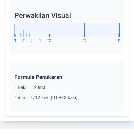
Perwakilan Visual
0
1
2
3
ft
3
"
6
"
9
"
12
ft
"
ft
ft
Formula Penukaran
1 kaki = 12 inci
1 inci = 1/12 kaki (0.0833 kaki)