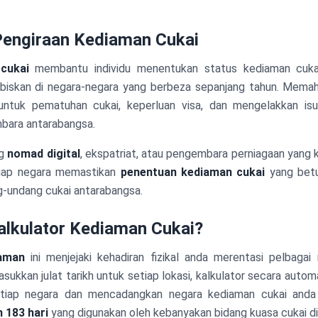
ngiraan Kediaman Cukai
cukai
membantu individu menentukan status kediaman cuka
habiskan di negara-negara yang berbeza sepanjang tahun. Mem
untuk pematuhan cukai, keperluan visa, dan mengelakkan is
ara antarabangsa.
ng
nomad digital
, ekspatriat, atau pengembara perniagaan yang 
etiap negara memastikan
penentuan kediaman cukai
yang bet
-undang cukai antarabangsa.
alkulator Kediaman Cukai?
iaman
ini menjejaki kehadiran fizikal anda merentasi pelbaga
ukkan julat tarikh untuk setiap lokasi, kalkulator secara automa
etiap negara dan mencadangkan negara kediaman cukai anda
 183 hari
yang digunakan oleh kebanyakan bidang kuasa cukai di 