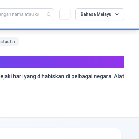
💡 Sukakan alat ini? Bantu kami menjadikannya
×
Bahasa Melayu
lebih baik lagi!
Klik untuk membuka →
astautin
ntuk Status Pemastautin
ki hari yang dihabiskan di pelbagai negara. Alat