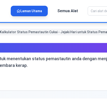
Semua Alat
Laman Utama
Kalkulator Status Pemastautin Cukai - Jejaki Hari untuk Status Pem
autin Cukai - Jejaki Hari u
uk menentukan status pemastautin anda dengan menjeja
gembara kerap.