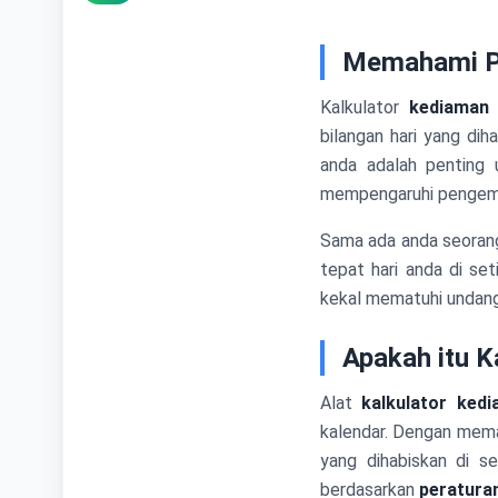
Memahami Pe
Kalkulator
kediaman 
bilangan hari yang di
anda adalah penting 
mempengaruhi pengemb
Sama ada anda seora
tepat hari anda di s
kekal mematuhi undang
Apakah itu K
Alat
kalkulator ked
kalendar. Dengan memas
yang dihabiskan di s
berdasarkan
peraturan