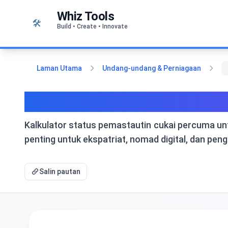
Langkau ke kandungan
Whiz Tools
🛠️
Build • Create • Innovate
Laman Utama
Undang-undang & Perniagaan
Kalkulator Status Pemast
Kalkulator status pemastautin cukai percuma unt
penting untuk ekspatriat, nomad digital, dan pen
Salin pautan