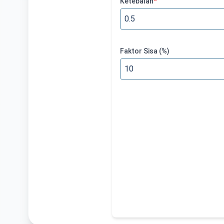
Ketebalan
*
Faktor Sisa (%)