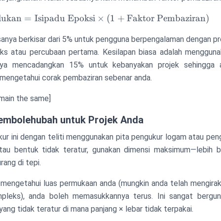
lukan
=
Isipadu Epoksi
×
(
1
+
Faktor Pembaziran
)
sanya berkisar dari 5% untuk pengguna berpengalaman dengan p
ks atau percubaan pertama. Kesilapan biasa adalah mengguna
saya mencadangkan 15% untuk kebanyakan projek sehingga 
mengetahui corak pembaziran sebenar anda.
main the same]
embolehubah untuk Projek Anda
Ukur ini dengan teliti menggunakan pita pengukur logam atau peng
atau bentuk tidak teratur, gunakan dimensi maksimum—lebih b
rang di tepi.
h mengetahui luas permukaan anda (mungkin anda telah mengir
leks), anda boleh memasukkannya terus. Ini sangat bergun
yang tidak teratur di mana panjang × lebar tidak terpakai.