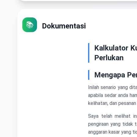
📚
Dokumentasi
Kalkulator K
Perlukan
Mengapa Pen
Inilah senario yang di
apabila sedar anda ha
kelihatan, dan pesanan
Saya telah melihat in
pengiraan yang tidak
anggaran kasar yang ti