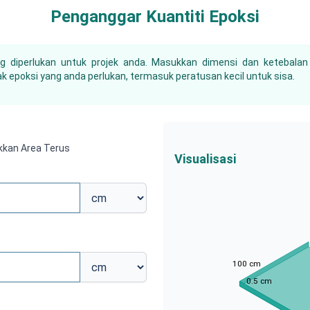
Penganggar Kuantiti Epoksi
ng diperlukan untuk projek anda. Masukkan dimensi dan ketebalan
epoksi yang anda perlukan, termasuk peratusan kecil untuk sisa.
kan Area Terus
Visualisasi
100 cm
0.5 cm