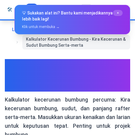
Langkau ke kandungan
🛠️
Whiz Tools
Semua Alat
Bahasa Melayu
💡 Sukakan alat ini? Bantu kami menjadikannya
×
lebih baik lagi!
Klik untuk membuka →
Laman Utama
Alat Lain
Kalkulator Kecerunan Bumbung - Kira Kecerunan &
Sudut Bumbung Serta-merta
Kalkulator Kecerunan
Bumbung - Kira Kecerunan &
Sudut Bumbung Serta-merta
Kalkulator kecerunan bumbung percuma: Kira
kecerunan bumbung, sudut, dan panjang rafter
serta-merta. Masukkan ukuran kenaikan dan larian
untuk keputusan tepat. Penting untuk projek
bumbung.