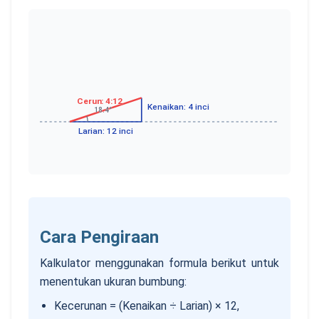
Cerun
:
4:12
Kenaikan
:
4
inci
18.4
°
Larian
:
12
inci
Cara Pengiraan
Kalkulator menggunakan formula berikut untuk
menentukan ukuran bumbung:
Kecerunan = (Kenaikan ÷ Larian) × 12,