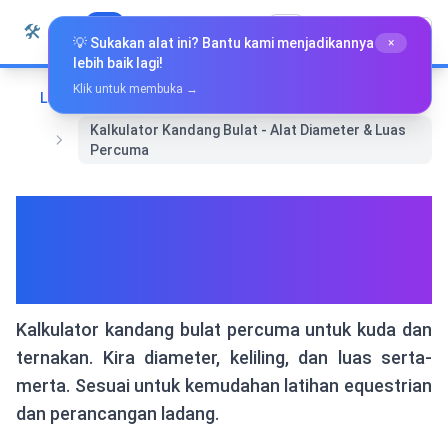
Langkau ke kandungan
🛠️
Whiz Tools
Semua Alat
Bahasa Melayu
💡 Sukakan alat ini? Bantu kami menjadikannya
×
lebih baik lagi!
Klik untuk membuka →
Laman Utama
Alat Lain
Kalkulator Kandang Bulat - Alat Diameter & Luas
Percuma
Kalkulator Kandang Bulat -
Alat Diameter & Luas
Percuma
Kalkulator kandang bulat percuma untuk kuda dan
ternakan. Kira diameter, keliling, dan luas serta-
merta. Sesuai untuk kemudahan latihan equestrian
dan perancangan ladang.