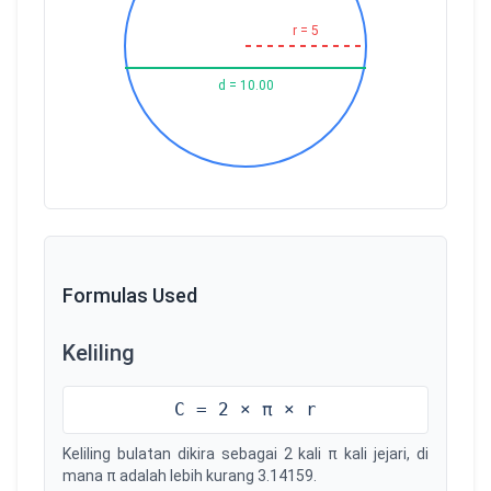
r = 5
d = 10.00
Formulas Used
Keliling
C = 2 × π × r
Keliling bulatan dikira sebagai 2 kali π kali jejari, di
mana π adalah lebih kurang 3.14159.