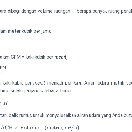
dara dibagi dengan volume ruangan — berapa banyak ruang penu
alam meter kubik per jam):
)
=
w
dalam CFM = kaki kubik per
menit
):
CFM)
)
kaki-kubik-per-
menit
menjadi per-
jam
. Aliran udara metrik su
ume selalu panjang × lebar × tinggi.
×
H
an, balik rumus untuk menyelesaikan aliran udara yang Anda but
ACH
×
Volume
(
metric, m³/h
)