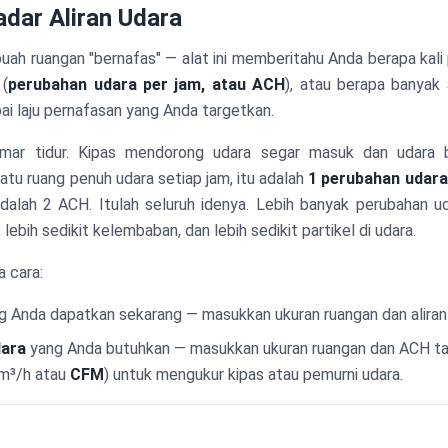
adar Aliran Udara
uah ruangan "bernafas" — alat ini memberitahu Anda berapa kali
 (
perubahan udara per jam, atau ACH
), atau berapa banyak 
i laju pernafasan yang Anda targetkan.
ar tidur. Kipas mendorong udara segar masuk dan udara ba
tu ruang penuh udara setiap jam, itu adalah
1 perubahan udara
dalah 2 ACH. Itulah seluruh idenya. Lebih banyak perubahan ud
, lebih sedikit kelembaban, dan lebih sedikit partikel di udara.
 cara:
 Anda dapatkan sekarang — masukkan ukuran ruangan dan aliran 
dara
yang Anda butuhkan — masukkan ukuran ruangan dan ACH tar
(m³/h atau
CFM
) untuk mengukur kipas atau pemurni udara.