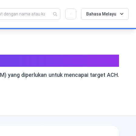
💡 Sukakan alat ini? Bantu kami menjadikannya
×
Bahasa Melayu
lebih baik lagi!
Klik untuk membuka →
Per Jam (ACH) & CFM
CFM) yang diperlukan untuk mencapai target ACH.