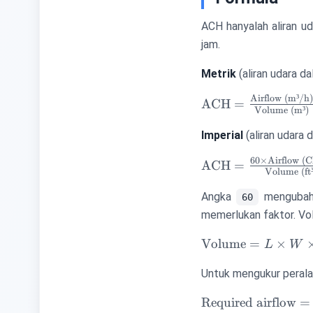
ACH hanyalah aliran u
jam.
Metrik
(aliran udara d
Airflow (m³/h
\text{ACH} 
ACH
=
Volume (m³)
\frac{\text{Airflo
(m³/h)}}
Imperial
(aliran udara 
{\text{Volume
60
×
Airflow (
\text{ACH} =
ACH
=
(m³)}}
Volume (ft³
\frac{60
\times
Angka
mengubah 
60
\text{Airflow
memerlukan faktor. Vol
(CFM)}}
\text{Volume}
{\text{Volume
Volume
=
×
L
W
= L \times W
(ft³)}}
Untuk mengukur peralat
\times H
\text{Required
Required airflow
=