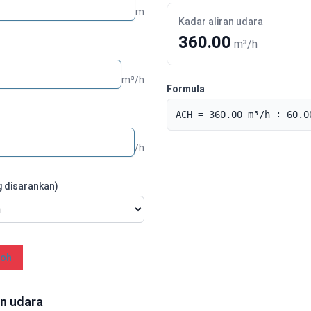
m
Kadar aliran udara
360.00
m³/h
m³/h
Formula
ACH = 360.00 m³/h ÷ 60.0
/h
g disarankan)
toh
n udara