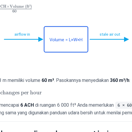
=
ACH
×
Volume (ft³)
s
60
,
airflow in
stale air out
Volume = L×W×H
 3 m memiliki volume
60 m³
. Pasokannya menyediakan
360 m³/h
:
 changes per hour
k mencapai
6 ACH
di ruangan 6 000 ft³ Anda memerlukan
6 × 60
g sama yang digunakan panduan udara bersih untuk menilai pemu