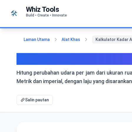
Langkau ke kandungan
Whiz Tools
🛠️
Build • Create • Innovate
Laman Utama
Alat Khas
Kalkulator Kadar 
Kalkulator Kadar Alira
Hitung perubahan udara per jam dari ukuran rua
Metrik dan imperial, dengan laju yang disaranka
Salin pautan