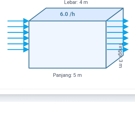
Lebar
:
4
m
6.0
/h
Tinggi
:
3
m
Panjang
:
5
m