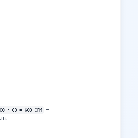
—
00 ÷ 60 = 600 CFM
rni.