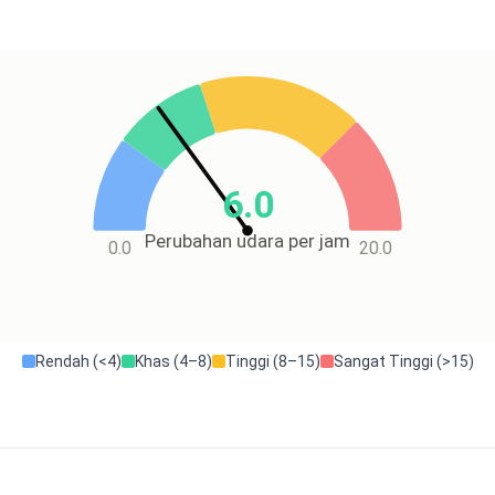
6.0
Perubahan udara per jam
0.0
20.0
Rendah (<4)
Khas (4–8)
Tinggi (8–15)
Sangat Tinggi (>15)