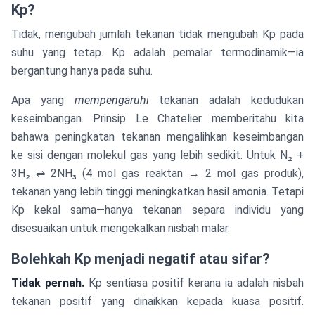
Kp?
\frac{1}{T_1}
\right)
Tidak, mengubah jumlah tekanan tidak mengubah Kp pada
suhu yang tetap. Kp adalah pemalar termodinamik—ia
bergantung hanya pada suhu.
Apa yang
mempengaruhi
tekanan adalah kedudukan
keseimbangan. Prinsip Le Chatelier memberitahu kita
bahawa peningkatan tekanan mengalihkan keseimbangan
ke sisi dengan molekul gas yang lebih sedikit. Untuk N₂ +
3H₂ ⇌ 2NH₃ (4 mol gas reaktan → 2 mol gas produk),
tekanan yang lebih tinggi meningkatkan hasil amonia. Tetapi
Kp kekal sama—hanya tekanan separa individu yang
disesuaikan untuk mengekalkan nisbah malar.
Bolehkah Kp menjadi negatif atau sifar?
Tidak pernah.
Kp sentiasa positif kerana ia adalah nisbah
tekanan positif yang dinaikkan kepada kuasa positif.