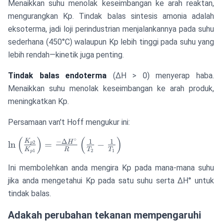
Menaikkan suhu menolak keseimbangan ke arah reaktan,
mengurangkan Kp. Tindak balas sintesis amonia adalah
eksoterma, jadi loji perindustrian menjalankannya pada suhu
sederhana (450°C) walaupun Kp lebih tinggi pada suhu yang
lebih rendah—kinetik juga penting.
Tindak balas endoterma
(ΔH > 0) menyerap haba.
Menaikkan suhu menolak keseimbangan ke arah produk,
meningkatkan Kp.
Persamaan van't Hoff mengukur ini:
(
)
(
)
∘
\ln \left(
K
−
Δ
1
1
H
ln
=
−
2
p
K
R
T
T
1
2
1
\frac{K_{p2}}
p
{K_{p1}}
Ini membolehkan anda mengira Kp pada mana-mana suhu
\right) =
jika anda mengetahui Kp pada satu suhu serta ΔH° untuk
\frac{-\Delta
tindak balas.
H^{\circ}}{R}
\left( \frac{1}
Adakah perubahan tekanan mempengaruhi
{T_2} -