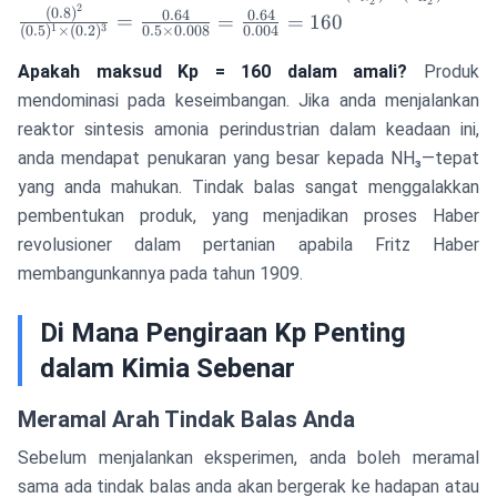
\frac{(P_{NH_3})^2}
2
2
2
(
0.8
)
0.64
0.64
=
=
=
160
{(P_{N_2})^1 \times
1
3
(
0.5
)
×
(
0.2
)
0.5
×
0.008
0.004
(P_{H_2})^3} =
Apakah maksud Kp = 160 dalam amali?
Produk
\frac{(0.8)^2}
mendominasi pada keseimbangan. Jika anda menjalankan
{(0.5)^1 \times
reaktor sintesis amonia perindustrian dalam keadaan ini,
(0.2)^3} =
\frac{0.64}{0.5
anda mendapat penukaran yang besar kepada NH₃—tepat
\times 0.008} =
yang anda mahukan. Tindak balas sangat menggalakkan
\frac{0.64}{0.004} =
pembentukan produk, yang menjadikan proses Haber
160
revolusioner dalam pertanian apabila Fritz Haber
membangunkannya pada tahun 1909.
Di Mana Pengiraan Kp Penting
dalam Kimia Sebenar
Meramal Arah Tindak Balas Anda
Sebelum menjalankan eksperimen, anda boleh meramal
sama ada tindak balas anda akan bergerak ke hadapan atau