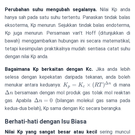
Perubahan suhu mengubah segalanya.
Nilai Kp anda
hanya sah pada satu suhu tertentu. Panaskan tindak balas
eksoterma, Kp menurun. Sejukkan tindak balas endoterma,
Kp juga menurun. Persamaan van't Hoff (ditunjukkan di
bawah) menggambarkan hubungan ini secara matematikal,
tetapi kesimpulan praktikalnya mudah: sentiasa catat suhu
dengan nilai Kp anda.
Bagaimana Kp berkaitan dengan Kc.
Jika anda lebih
selesa dengan kepekatan daripada tekanan, anda boleh
Δ
K_p = K_c
\
n
=
×
(
)
menukar antara keduanya:
di mana
K
K
RT
p
c
\times
n
Δ
bersamaan dengan mol produk gas tolak mol reaktan
n
(RT)^{\Delta
\Delta
Δ
=
0
gas. Apabila
(bilangan molekul gas sama pada
n
n}
n = 0
kedua-dua belah), Kp sama dengan Kc secara berangka.
Berhati-hati dengan Isu Biasa
Nilai Kp yang sangat besar atau kecil
sering muncul