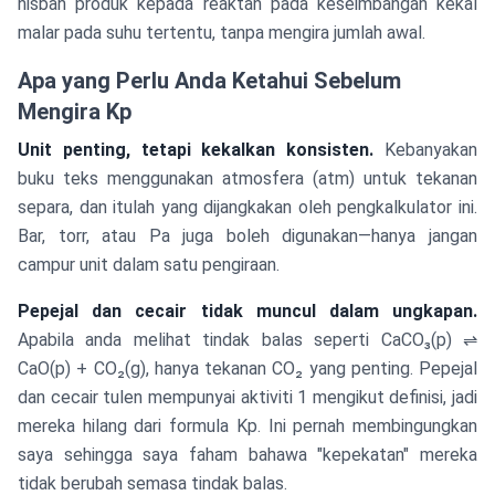
nisbah produk kepada reaktan pada keseimbangan kekal
malar pada suhu tertentu, tanpa mengira jumlah awal.
Apa yang Perlu Anda Ketahui Sebelum
Mengira Kp
Unit penting, tetapi kekalkan konsisten.
Kebanyakan
buku teks menggunakan atmosfera (atm) untuk tekanan
separa, dan itulah yang dijangkakan oleh pengkalkulator ini.
Bar, torr, atau Pa juga boleh digunakan—hanya jangan
campur unit dalam satu pengiraan.
Pepejal dan cecair tidak muncul dalam ungkapan.
Apabila anda melihat tindak balas seperti CaCO₃(p) ⇌
CaO(p) + CO₂(g), hanya tekanan CO₂ yang penting. Pepejal
dan cecair tulen mempunyai aktiviti 1 mengikut definisi, jadi
mereka hilang dari formula Kp. Ini pernah membingungkan
saya sehingga saya faham bahawa "kepekatan" mereka
tidak berubah semasa tindak balas.