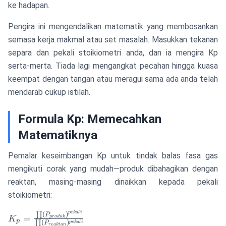
ke hadapan.
Pengira ini mengendalikan matematik yang membosankan
semasa kerja makmal atau set masalah. Masukkan tekanan
separa dan pekali stoikiometri anda, dan ia mengira Kp
serta-merta. Tiada lagi mengangkat pecahan hingga kuasa
keempat dengan tangan atau meragui sama ada anda telah
mendarab cukup istilah.
Formula Kp: Memecahkan
Matematiknya
Pemalar keseimbangan Kp untuk tindak balas fasa gas
mengikuti corak yang mudah—produk dibahagikan dengan
reaktan, masing-masing dinaikkan kepada pekali
stoikiometri:
p
e
ka
l
i
K_p = \frac{\prod
∏
(
)
P
=
p
ro
d
u
k
K
p
∏
(
)
p
e
ka
l
i
P
re
ak
t
an