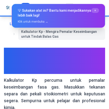
Langkau ke kandungan
🛠️
Whiz Tools
Semua Alat
Bahasa Melayu
💡 Sukakan alat ini? Bantu kami menjadikannya
×
lebih baik lagi!
Klik untuk membuka →
Laman Utama
Alat Khas
Kalkulator Kp - Mengira Pemalar Keseimbangan
untuk Tindak Balas Gas
Kalkulator Kp - Mengira
Pemalar Keseimbangan untuk
Tindak Balas Gas
Kalkulator Kp percuma untuk pemalar
keseimbangan fasa gas. Masukkan tekanan
separa dan pekali stoikiometri untuk keputusan
segera. Sempurna untuk pelajar dan profesional
kimia.