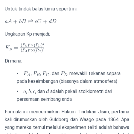
(P_{produk})^{pekali}}
{\prod
Untuk tindak balas kimia seperti ini:
(P_{reaktan})^{pekali}}
aA + bB
+
⇌
+
a
A
b
B
c
C
d
D
\rightleftharpoons
Ungkapan Kp menjadi:
cC + dD
c
d
K_p =
(
)
×
(
)
P
P
=
C
D
K
p
(
)
×
(
)
a
b
P
P
\frac{(P_C)^c
A
B
\times
Di mana:
(P_D)^d}
P_A
P_B
P_C
P_D
{(P_A)^a
,
,
, dan
mewakili tekanan separa
P
P
P
P
A
B
C
D
\times
pada keseimbangan (biasanya dalam atmosfera)
(P_B)^b}
a
b
c
d
,
,
, dan
adalah pekali stoikiometri dari
a
b
c
d
persamaan seimbang anda
Formula ini mencerminkan Hukum Tindakan Jisim, pertama
kali dirumuskan oleh Guldberg dan Waage pada 1864. Apa
yang mereka temui melalui eksperimen teliti adalah bahawa