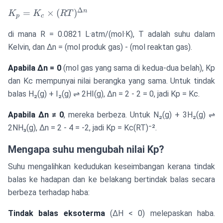
Δ
K_p = K_c
n
=
×
(
)
K
K
RT
p
c
\times
di mana R = 0.0821 L·atm/(mol·K), T adalah suhu dalam
(RT)^{\Delta
n}
Kelvin, dan Δn = (mol produk gas) - (mol reaktan gas).
Apabila Δn = 0
(mol gas yang sama di kedua-dua belah), Kp
dan Kc mempunyai nilai berangka yang sama. Untuk tindak
balas H₂(g) + I₂(g) ⇌ 2HI(g), Δn = 2 - 2 = 0, jadi Kp = Kc.
Apabila Δn ≠ 0
, mereka berbeza. Untuk N₂(g) + 3H₂(g) ⇌
2NH₃(g), Δn = 2 - 4 = -2, jadi Kp = Kc(RT)⁻².
Mengapa suhu mengubah nilai Kp?
Suhu mengalihkan kedudukan keseimbangan kerana tindak
balas ke hadapan dan ke belakang bertindak balas secara
berbeza terhadap haba:
Tindak balas eksoterma
(ΔH < 0) melepaskan haba.