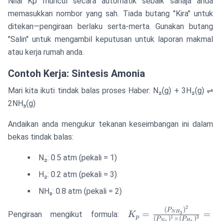
Nilai Kp muncul secara automatik sebaik sahaja anda
memasukkan nombor yang sah. Tiada butang "Kira" untuk
ditekan—pengiraan berlaku serta-merta. Gunakan butang
"Salin" untuk mengambil keputusan untuk laporan makmal
atau kerja rumah anda.
Contoh Kerja: Sintesis Amonia
Mari kita ikuti tindak balas proses Haber: N₂(g) + 3H₂(g) ⇌
2NH₃(g)
Andaikan anda mengukur tekanan keseimbangan ini dalam
bekas tindak balas:
N₂: 0.5 atm (pekali = 1)
H₂: 0.2 atm (pekali = 3)
NH₃: 0.8 atm (pekali = 2)
2
K_p =
(
)
P
=
=
N
H
Pengiraan mengikut formula:
3
K
p
1
3
(
)
×
(
)
P
P
N
H