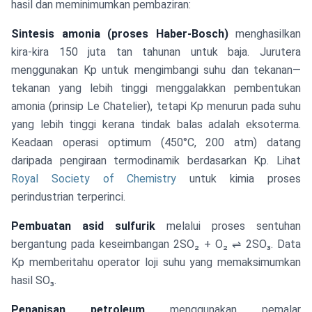
hasil dan meminimumkan pembaziran:
Sintesis amonia (proses Haber-Bosch)
menghasilkan
kira-kira 150 juta tan tahunan untuk baja. Jurutera
menggunakan Kp untuk mengimbangi suhu dan tekanan—
tekanan yang lebih tinggi menggalakkan pembentukan
amonia (prinsip Le Chatelier), tetapi Kp menurun pada suhu
yang lebih tinggi kerana tindak balas adalah eksoterma.
Keadaan operasi optimum (450°C, 200 atm) datang
daripada pengiraan termodinamik berdasarkan Kp. Lihat
Royal Society of Chemistry
untuk kimia proses
perindustrian terperinci.
Pembuatan asid sulfurik
melalui proses sentuhan
bergantung pada keseimbangan 2SO₂ + O₂ ⇌ 2SO₃. Data
Kp memberitahu operator loji suhu yang memaksimumkan
hasil SO₃.
Penapisan petroleum
menggunakan pemalar