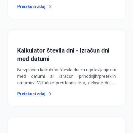
liste in sledenje projektom. Takojšnji rezultati!
Preizkusi zdaj
Kalkulator števila dni - Izračun dni
med datumi
Brezplačen kalkulator števila dni za ugotavljanje dni
med datumi ali izračun prihodnjih/preteklih
datumov. Vključuje prestopna leta, delovne dni in
izračune časovnih obdobij za načrtovanje projektov
Preizkusi zdaj
in finančno analizo.