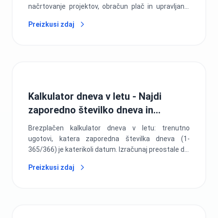
načrtovanje projektov, obračun plač in upravljanje
rokov. Brezplačno spletno orodje.
Preizkusi zdaj
Kalkulator dneva v letu - Najdi
zaporedno številko dneva in
preostale dni
Brezplačen kalkulator dneva v letu: trenutno
ugotovi, katera zaporedna številka dneva (1-
365/366) je katerikoli datum. Izračunaj preostale dni
in spremljaj napredek leta s podporo prestopnih let.
Preizkusi zdaj