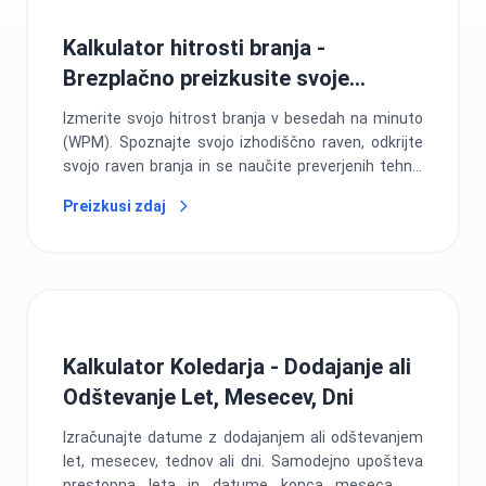
Kalkulator hitrosti branja -
Brezplačno preizkusite svoje
besede na minuto
Izmerite svojo hitrost branja v besedah na minuto
(WPM). Spoznajte svojo izhodiščno raven, odkrijte
svojo raven branja in se naučite preverjenih tehnik
za hitrejše branje.
Preizkusi zdaj
Kalkulator Koledarja - Dodajanje ali
Odštevanje Let, Mesecev, Dni
Izračunajte datume z dodajanjem ali odštevanjem
let, mesecev, tednov ali dni. Samodejno upošteva
prestopna leta in datume konca meseca za