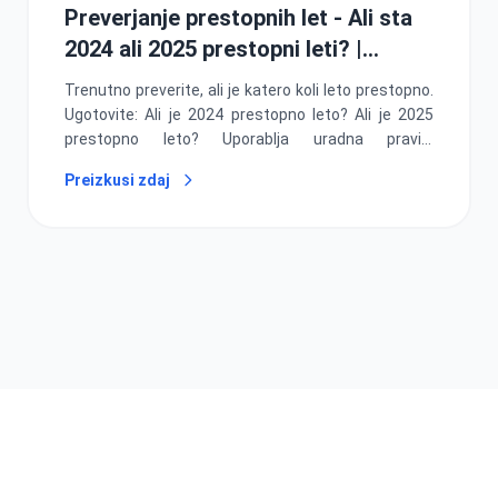
Preverjanje prestopnih let - Ali sta
2024 ali 2025 prestopni leti? |
Brezplačno orodje
Trenutno preverite, ali je katero koli leto prestopno.
Ugotovite: Ali je 2024 prestopno leto? Ali je 2025
prestopno leto? Uporablja uradna pravila
gregorijanskega koledarja. Idealno za načrtovanje,
Preizkusi zdaj
programiranje in preverjanje datumov.