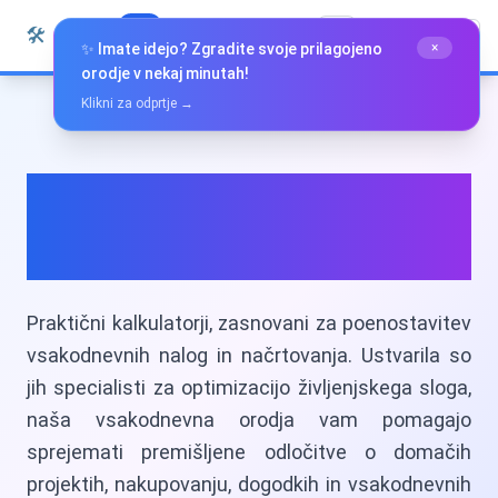
Preskoči na vsebino
🛠️
Whiz Tools
Vsa orodja
Slovenščina
✨ Imate idejo? Zgradite svoje prilagojeno
×
orodje v nekaj minutah!
Klikni za odprtje →
Vsakdanje
življenje
Praktični kalkulatorji, zasnovani za poenostavitev
vsakodnevnih nalog in načrtovanja. Ustvarila so
jih specialisti za optimizacijo življenjskega sloga,
naša vsakodnevna orodja vam pomagajo
sprejemati premišljene odločitve o domačih
projektih, nakupovanju, dogodkih in vsakodnevnih