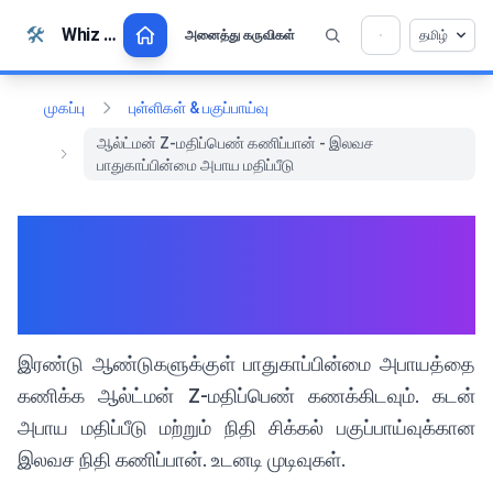
உள்ளடக்கத்திற்கு செல்
🛠️
Whiz Tools
அனைத்து கருவிகள்
தமிழ்
💡 இந்த கருவியை விரும்புகிறீர்களா? அதை இன்னும்
×
சிறந்தப்படுத்த உதவுங்கள்!
திறக்க கிளிக் செய்க →
முகப்பு
புள்ளிகள் & பகுப்பாய்வு
ஆல்ட்மன் Z-மதிப்பெண் கணிப்பான் - இலவச
பாதுகாப்பின்மை அபாய மதிப்பீடு
ஆல்ட்மன் Z-மதிப்பெண்
கணிப்பான் - இலவச
பாதுகாப்பின்மை அபாய மதிப்பீடு
இரண்டு ஆண்டுகளுக்குள் பாதுகாப்பின்மை அபாயத்தை
கணிக்க ஆல்ட்மன் Z-மதிப்பெண் கணக்கிடவும். கடன்
அபாய மதிப்பீடு மற்றும் நிதி சிக்கல் பகுப்பாய்வுக்கான
இலவச நிதி கணிப்பான். உடனடி முடிவுகள்.