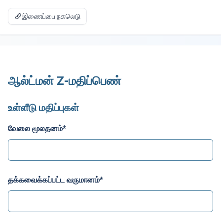
இணைப்பை நகலெடு
ஆல்ட்மன் Z-மதிப்பெண்
உள்ளீடு மதிப்புகள்
வேலை மூலதனம்
*
தக்கவைக்கப்பட்ட வருமானம்
*