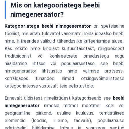
Mis on kategooriatega beebi
nimegeneraator?
Kategooriatega beebi nimegeneraator
on spetsiaalne
tööriist, mis aitab tulevatel vanematel leida ideaalse beebi
nime, filtreerides valikuid tähenduslike kriteeriumide alusel.
Kas otsite nime kindlast kultuuritaustast, religioossest
traditsioonist või konkreetsete omadustega nagu
hääldamise lihtsus või populaarsustase, see beebi
nimegeneraator lihtsustab nime valimise protsessi,
korraldades tuhanded nimed otsinguvõimelistesse
kategooriatesse vastavalt teie eelistustele.
Erinevalt üldistest nimelistidest kategoriseerib see
beebi
nimegeneraator
nimesid mitmel mõõtmel: keel või
geograafiline piirkond, usuline kuuluvus, temaatilised
elemendid (loodus, lilleline, taevalik), populaarsuse
edetabelid, hääldamise lihtsus ja vanusega seotud