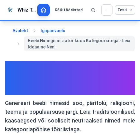
Liigu sisu juurde
🛠️
Whiz Tools
Kõik tööriistad
Eesti
Armastad seda tööriista? Aita meil seda veel
×
paremaks muuta!
Klõpsa avamiseks →
Avaleht
Igapäevaelu
Beebi Nimegeneraator koos Kategooriatega - Leia
Ideaalne Nimi
Beebi Nimegeneraator koos
Kategooriatega - Leia Ideaalne
Nimi
Genereeri beebi nimesid soo, päritolu, religiooni,
teema ja populaarsuse järgi. Leia traditsioonilised,
kaasaegsed või sooliselt neutraalsed nimed meie
kategooriapõhise tööriistaga.