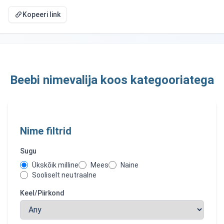
Kopeeri link
Beebi nimevalija koos kategooriatega
Nime filtrid
Sugu
Ükskõik milline
Mees
Naine
Sooliselt neutraalne
Keel/Piirkond