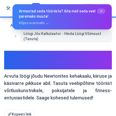
Liigu sisu juurde
🛠️
Whiz Tools
Kõik tööriistad
Eesti
Armastad seda tööriista? Aita meil seda veel
×
paremaks muuta!
Klõpsa avamiseks →
Avaleht
Muud tööriistad
Löögi Jõu Kalkulaator - Hinda Löögi Võimsust
(Tasuta)
Löögi Jõu Kalkulaator - Hinda
Löögi Võimsust (Tasuta)
Arvuta löögi jõudu Newtonites kehakaalu, kiiruse ja
käsivarre pikkuse abil. Tasuta veebipõhine tööriist
võitluskunstnikele, poksijatele ja fitness-
entusiastidele. Saage kohesed tulemused!
Kopeeri link