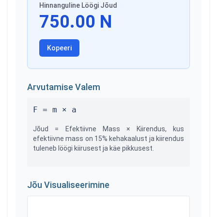
Hinnanguline Löögi Jõud
750.00
N
Kopeeri
Arvutamise Valem
F = m × a
Jõud = Efektiivne Mass × Kiirendus, kus
efektiivne mass on 15% kehakaalust ja kiirendus
tuleneb löögi kiirusest ja käe pikkusest.
Jõu Visualiseerimine