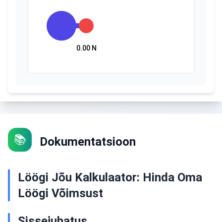
0.00 N
📚
Dokumentatsioon
Löögi Jõu Kalkulaator: Hinda Oma
Löögi Võimsust
Sissejuhatus