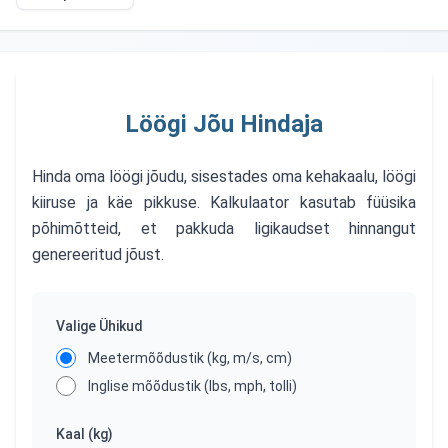
Löögi Jõu Hindaja
Hinda oma löögi jõudu, sisestades oma kehakaalu, löögi
kiiruse ja käe pikkuse. Kalkulaator kasutab füüsika
põhimõtteid, et pakkuda ligikaudset hinnangut
genereeritud jõust.
Valige Ühikud
Meetermõõdustik (kg, m/s, cm)
Inglise mõõdustik (lbs, mph, tolli)
Kaal
(kg)