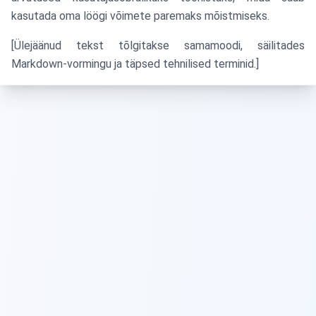
kasutada oma löögi võimete paremaks mõistmiseks.
[Ülejäänud tekst tõlgitakse samamoodi, säilitades
Markdown-vormingu ja täpsed tehnilised terminid.]