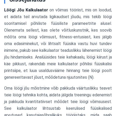
Löögi Jõu Kalkulaator
on võimas tööriist, mis on loodud,
et aidata teil arvutada ligikaudset jõudu, mis tekib löögi
sooritamisel põhiliste füüsiliste parameetrite alusel.
Olenemata sellest, kas olete võitluskunstnik, kes soovib
mõõta oma löögi võimsust, fitness-entusiast, kes jälgib
oma edasiminekut, või lihtsalt füüsika vastu huvi tundev
inimene, pakub see kalkulaator teaduslikku lähenemist löögi
jõu hindamiseks. Analüüsides teie kehakaalu, löögi kiirust ja
käe pikkust, rakendab meie kalkulaator põhilisi füüsikalisi
printsiipe, et luua usaldusväärne hinnang teie löögi poolt
genereeritavast jõust, mõõdetuna njuutonites (N).
Oma löögi jõu mõistmine võib pakkuda väärtuslikku teavet
teie löögi tehnika kohta, aidata jälgida treeningu edenemist
ja pakkuda kvantitatiivset mõõdet teie löögi võimsusest.
See kalkulaator lihtsustab keerulised füüsikalised
arvutused kasutajasõbralikuks tööriistaks, mida saab