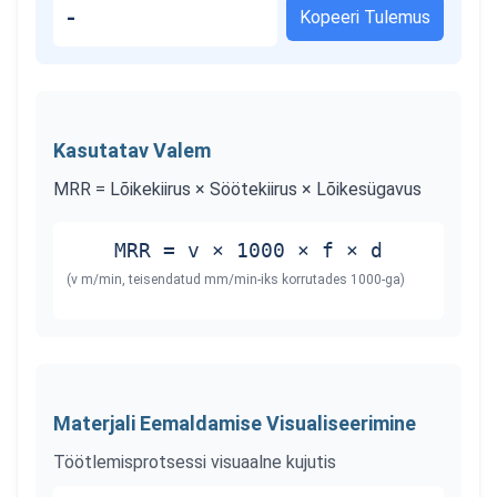
-
Kopeeri Tulemus
Kasutatav Valem
MRR = Lõikekiirus × Söötekiirus × Lõikesügavus
MRR = v × 1000 × f × d
(v m/min, teisendatud mm/min-iks korrutades 1000-ga)
Materjali Eemaldamise Visualiseerimine
Töötlemisprotsessi visuaalne kujutis