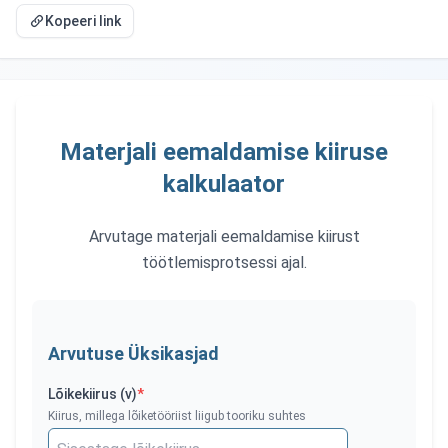
Kopeeri link
Materjali eemaldamise kiiruse
kalkulaator
Arvutage materjali eemaldamise kiirust
töötlemisprotsessi ajal.
Arvutuse Üksikasjad
Lõikekiirus (v)
*
Kiirus, millega lõiketööriist liigub tooriku suhtes