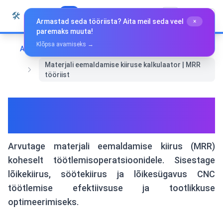
Liigu sisu juurde
🛠️
Whiz Tools
Kõik tööriistad
Eesti
Armastad seda tööriista? Aita meil seda veel
×
paremaks muuta!
Klõpsa avamiseks →
Avaleht
Eri tööriistad
Materjali eemaldamise kiiruse kalkulaator | MRR
tööriist
Materjali eemaldamise kiiruse
kalkulaator | MRR tööriist
Arvutage materjali eemaldamise kiirus (MRR)
koheselt töötlemisoperatsioonidele. Sisestage
lõikekiirus, söötekiirus ja lõikesügavus CNC
töötlemise efektiivsuse ja tootlikkuse
optimeerimiseks.