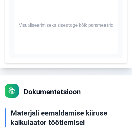
Visualiseerimiseks sisestage kõik parameetrid
📚
Dokumentatsioon
Materjali eemaldamise kiiruse
kalkulaator töötlemisel