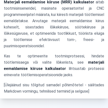
Materjali eemaldamise kiiruse (MRR) kalkulaator
aitab
tootmisinseneridel, masinate operaatoritel ja CNC
programmeerijatel määrata, kui kiiresti materjali töötlemisel
eemaldatakse. Arvutage materjali eemaldamise kiirus
koheselt, sisestades lõikekiiruse, söötekiiruse ja
lõikesügavuse, et optimeerida tootlikkust, tööriista eluiga
ja töötlemise efektiivsust torn-, freesi- ja
puurimisoperatsioonidel.
Kas te optimeerite tootmisprotsessi, hindate
töötlemisaega või valite lõikeriista, see
materjali
eemaldamise kiiruse kalkulaator
lihtsustab protsessi
erinevate töötlemisoperatsioonide jaoks.
[Ülejäänud sisu tõlgitud samadel põhimõtetel - säilitades
Markdown vormingu, tehnilised terminid ja selguse]