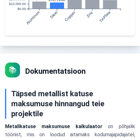
$10,000.00
$0.00
Aluminum
Steel
Copper
Zinc
TinPlate
📚
Dokumentatsioon
Täpsed metallist katuse
maksumuse hinnangud teie
projektile
Metallkatuse maksumuse kalkulaator
on põhjalik
tööriist, mis on loodud aitamaks kodumajapidajatel,