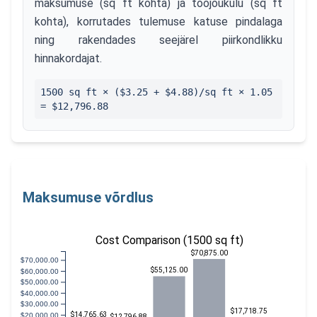
maksumuse (sq ft kohta) ja tööjõukulu (sq ft
kohta), korrutades tulemuse katuse pindalaga
ning rakendades seejärel piirkondlikku
hinnakordajat.
1500
sq ft × ($
3.25
+ $
4.88
)/sq ft ×
1.05
=
$12,796.88
Maksumuse võrdlus
Cost Comparison (1500 sq ft)
$70,875.00
$70,000.00
$55,125.00
$60,000.00
$50,000.00
$40,000.00
$30,000.00
$17,718.75
$14,765.63
$20,000.00
$12,796.88