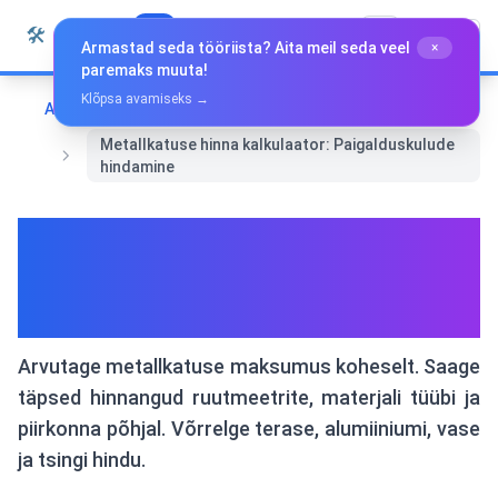
Liigu sisu juurde
🛠️
Whiz Tools
Kõik tööriistad
Eesti
Armastad seda tööriista? Aita meil seda veel
×
paremaks muuta!
Klõpsa avamiseks →
Avaleht
Rahandus
Metallkatuse hinna kalkulaator: Paigalduskulude
hindamine
Metallkatuse hinna
kalkulaator: Paigalduskulude
hindamine
Arvutage metallkatuse maksumus koheselt. Saage
täpsed hinnangud ruutmeetrite, materjali tüübi ja
piirkonna põhjal. Võrrelge terase, alumiiniumi, vase
ja tsingi hindu.