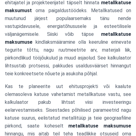
ehitajatel ja projekteerijatel täpselt hinnata
metallkatuse
maksumust
oma paigaldustöödeks. Metallkatused on
muutunud järjest populaarsemaks tänu nende
vastupidavusele, energiatõhususele ja esteetilisele
väljanägemisele. Siiski võib täpse
metallkatuse
maksumuse
kindlaksmääramine olla keeruline erinevate
tegurite tõttu, nagu ruutmeetrite arv, materjali liik,
piirkondlikud tööjõukulud ja muud asjaolud. See kalkulaator
lihtsustab protsessi, pakkudes usaldusväärset hinnangut
teie konkreetsete nõuete ja asukoha põhjal.
Kas te planeerite uut ehitusprojekti või kaalute
olemasoleva katuse vahetamist metallkatuse vastu, see
kalkulaator pakub lihtsat viisi investeeringu
eelarvestamiseks. Sisestades põhilised parameetrid nagu
katuse suurus, eelistatud metallitüüp ja teie geograafiline
piirkond, saate koheselt
metallkatuse maksumuse
hinnangu, mis aitab teil teha teadlikke otsuseid oma