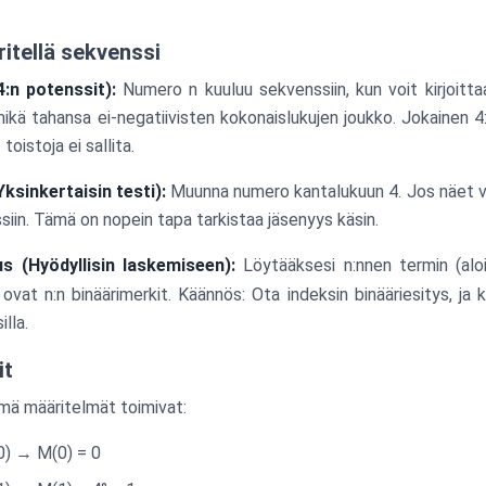
itellä sekvenssi
4:n potenssit):
Numero n kuuluu sekvenssiin, kun voit kirjoit
kä tahansa ei-negatiivisten kokonaislukujen joukko. Jokainen 4:
 toistoja ei sallita.
ksinkertaisin testi):
Muunna numero kantalukuun 4. Jos näet vain 0
ssiin. Tämä on nopein tapa tarkistaa jäsenyys käsin.
s (Hyödyllisin laskemiseen):
Löytääksesi n:nnen termin (alo
_i
ovat n:n binäärimerkit. Käännös: Ota indeksin binääriesitys, ja k
lla.
it
mä määritelmät toimivat:
: 0) → M(0) = 0