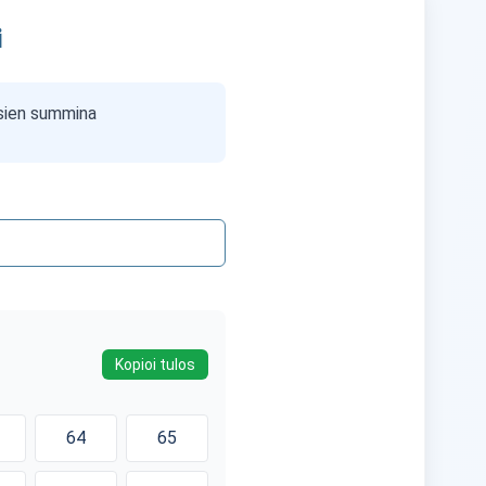
i
nssien summina
Kopioi tulos
64
65