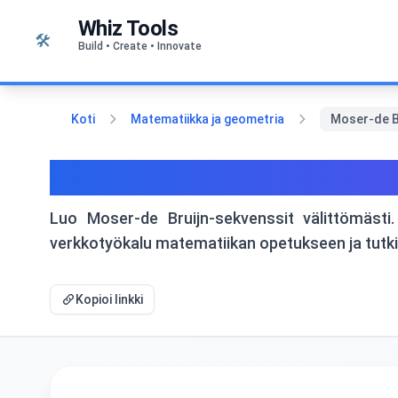
Siirry sisältöön
Whiz Tools
🛠️
Build • Create • Innovate
Koti
Matematiikka ja geometria
Moser-de Br
Moser-de Bruijn-sekvens
Luo Moser-de Bruijn-sekvenssit välittömästi
verkkotyökalu matematiikan opetukseen ja tut
Kopioi linkki