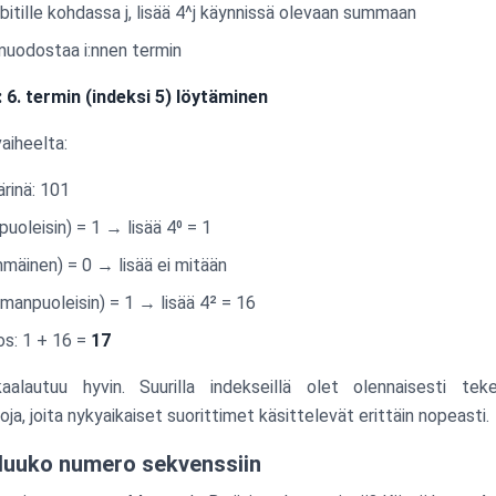
-bitille kohdassa j, lisää 4^j käynnissä olevaan summaan
odostaa i:nnen termin
6. termin (indeksi 5) löytäminen
aiheelta:
ärinä: 101
npuoleisin) = 1 → lisää 4⁰ = 1
mmäinen) = 0 → lisää ei mitään
manpuoleisin) = 1 → lisää 4² = 16
os: 1 + 16 =
17
autuu hyvin. Suurilla indekseillä olet olennaisesti tekem
oja, joita nykyaikaiset suorittimet käsittelevät erittäin nopeasti.
luuko numero sekvenssiin