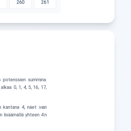
260
261
:n potenssien summina.
aa: 0, 1, 4, 5, 16, 17,
n kantana 4, näet vain
n lisäämällä yhteen 4:n