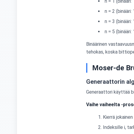
n = 1 (binääri
n = 2 (binääri
n = 3 (binääri
n = 5 (binääri
Binäärinen vastaavuusm
tehokas, koska bittiop
Moser-de Bru
Generaattorin al
Generaattori käyttää bi
Vaihe vaiheelta -pros
Kierrä jokainen
Indeksille i, t