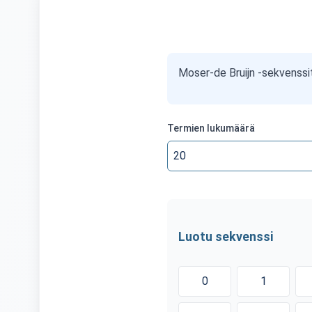
Moser-de Bruijn -sekvenssit 
Termien lukumäärä
Luotu sekvenssi
0
1