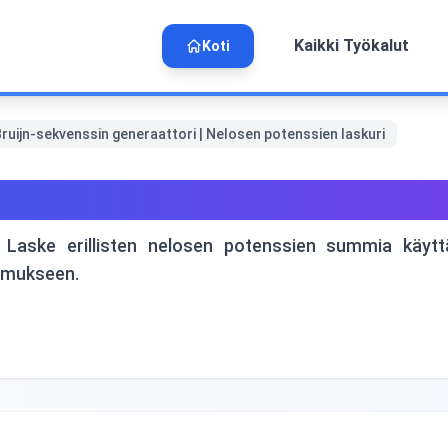
Kaikki Työkalut
Koti
uijn-sekvenssin generaattori | Nelosen potenssien laskuri
sin generaattori | Nelosen p
. Laske erillisten nelosen potenssien summia käyttä
kimukseen.