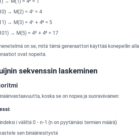
: 1) → M(1) = 4⁰ = 1
: 10) → M(2) = 4¹ = 4
: 11) → M(3) = 4¹ + 4⁰ = 5
: 101) → M(5) = 4² + 4⁰ = 17
enetelmä on se, mitä tämä generaattori käyttää konepellin alla -
eraatiot ovat nopeita.
ijnin sekvenssin laskeminen
goritmi
näärivastaavuutta, koska se on nopea ja suoraviivainen:
essi:
 indeksi i väliltä 0 - n-1 (n on pyytämäsi termien määrä)
arkastele sen binääriesitystä