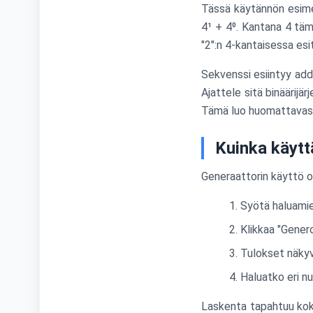
Tässä käytännön esimer
4¹ + 4⁰. Kantana 4 tämä
"2":n 4-kantaisessa esi
Sekvenssi esiintyy add
Ajattele sitä binäärijä
Tämä luo huomattavast
Kuinka käytt
Generaattorin käyttö on
Syötä haluamies
Klikkaa "Gener
Tulokset näkyvä
Haluatko eri n
Laskenta tapahtuu kokon