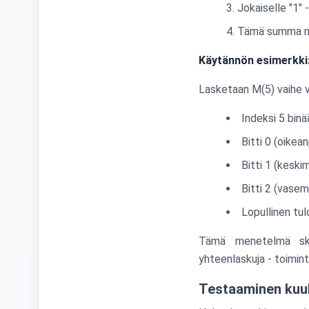
Jokaiselle "1" 
Tämä summa mu
Käytännön esimerkki: 
Lasketaan M(5) vaihe v
Indeksi 5 binä
Bitti 0 (oikea
Bitti 1 (keski
Bitti 2 (vasem
Lopullinen tul
Tämä menetelmä skaal
yhteenlaskuja - toimint
Testaaminen kuu