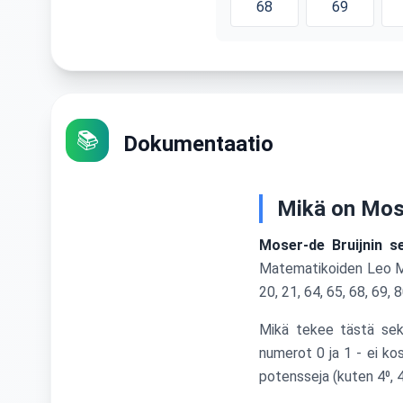
68
69
📚
Dokumentaatio
Mikä on Mose
Moser-de Bruijnin s
Matematikoiden Leo Mos
20, 21, 64, 65, 68, 69, 80
Mikä tekee tästä sekv
numerot 0 ja 1 - ei ko
potensseja (kuten 4⁰, 4¹