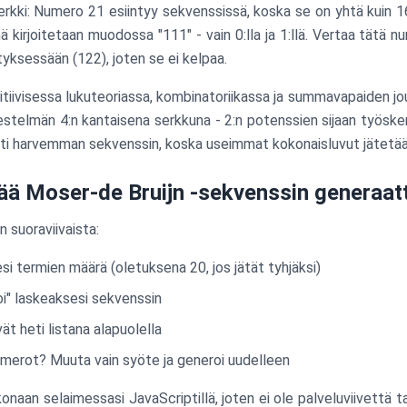
kki: Numero 21 esiintyy sekvenssissä, koska se on yhtä kuin 1
 kirjoitetaan muodossa "111" - vain 0:lla ja 1:llä. Vertaa tätä n
tyksessään (122), joten se ei kelpaa.
itiivisessa lukuteoriassa, kombinatoriikassa ja summavapaiden j
rjestelmän 4:n kantaisena serkkuna - 2:n potenssien sijaan työske
i harvemman sekvenssin, koska useimmat kokonaisluvut jätetää
ää Moser-de Bruijn -sekvenssin generaat
 suoraviivaista:
i termien määrä (oletuksena 20, jos jätät tyhjäksi)
oi" laskeaksesi sekvenssin
t heti listana alapuolella
umerot? Muuta vain syöte ja generoi uudelleen
aan selaimessasi JavaScriptillä, joten ei ole palveluviivettä ta