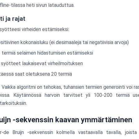
fline-tilassa heti sivun latauduttua.
i ja rajat
 syötteesi virheiden estämiseksi:
sitiivinen kokonaisluku (ei desimaaleja tai negatiivisia arvoja)
 termiä selaimen hidastumisen estämiseksi
 syötteet laukaisevat virheilmoituksen
ttäessä saat oletuksena 20 termiä
 Vaikka algoritmi on tehokas, tuhansien termien generointi voi ra
itteissa. Käytännössä harvoin tarvitset yli 100-200 termiä us
tarkoituksiin.
uijn -sekvenssin kaavan ymmärtäminen
-de Bruijn -sekvenssin kolmella vastaavalla tavalla, joista k