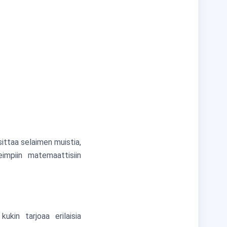
sittaa selaimen muistia,
eimpiin matemaattisiin
ukin tarjoaa erilaisia