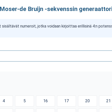
Moser-de Bruijn -sekvenssin generaattor
sisältävät numeroit, jotka voidaan kirjoittaa erillisinä 4:n pote
4
5
16
17
20
21