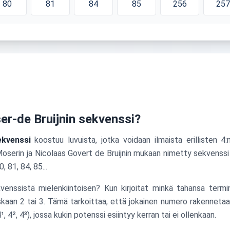
80
81
84
85
256
257
r-de Bruijnin sekvenssi?
ekvenssi
koostuu luvuista, jotka voidaan ilmaista erillisten 4
erin ja Nicolaas Govert de Bruijnin mukaan nimetty sekvenssi alk
, 81, 84, 85...
enssistä mielenkiintoisen? Kun kirjoitat minkä tahansa termi
skaan 2 tai 3. Tämä tarkoittaa, että jokainen numero rakennetaa
, 4², 4³), jossa kukin potenssi esiintyy kerran tai ei ollenkaan.