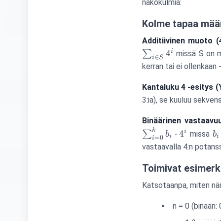
näkökulmia:
Kolme tapaa määr
Additiivinen muoto (
i
4
∑
missä S on mi
∈
i
S
kerran tai ei ollenkaan -
Kantaluku 4 -esitys (Y
3:ia), se kuuluu sekven
Binäärinen vastaavuu
k
b
i
⋅
4
∑
missä
b
b
i
i
=
0
i
vastaavalla 4:n potanssi
Toimivat esimerk
Katsotaanpa, miten nä
n = 0 (binääri