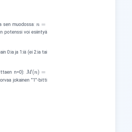
n =
=
taa sen muodossa:
n
\sum_{i
n potenssi voi esiintyä
\in S}
4^i
:ia ja 1:iä (ei 2:ia tai
M(n) =
(
)
=
ittaen n=0):
M
n
\sum_{i=0}^{k}
orvaa jokainen "1"-bitti
b_i \cdot 4^i