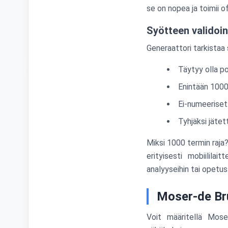
se on nopea ja toimii of
Syötteen validoint
Generaattori tarkistaa
Täytyy olla po
Enintään 1000
Ei-numeeriset
Tyhjäksi jäte
Miksi 1000 termin raja?
erityisesti mobiilila
analyyseihin tai opetus
Moser-de Br
Voit määritellä Moser