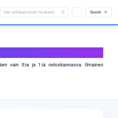
💡 Rakastatko tätä työkalua? Auta meitä
×
Suomi
tekemään siitä vielä parempi!
Avaa napsauttamalla →
otenssien laskuri
en vain 0:ia ja 1:iä neloskannassa. Ilmainen